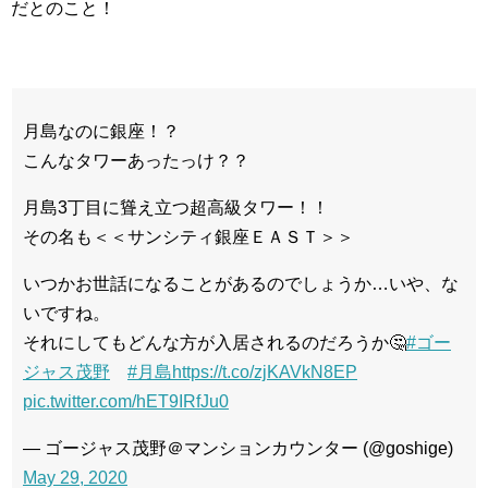
だとのこと！
月島なのに銀座！？
こんなタワーあったっけ？？
月島3丁目に聳え立つ超高級タワー！！
その名も＜＜サンシティ銀座ＥＡＳＴ＞＞
いつかお世話になることがあるのでしょうか…いや、な
いですね。
それにしてもどんな方が入居されるのだろうか🤔
#ゴー
ジャス茂野
#月島
https://t.co/zjKAVkN8EP
pic.twitter.com/hET9IRfJu0
— ゴージャス茂野＠マンションカウンター (@goshige)
May 29, 2020