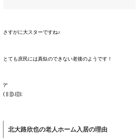
さすがに大スターですね♪
とても庶民には真似のできない老後のようです！
?”
( || []).({});
北大路欣也の老人ホーム入居の理由