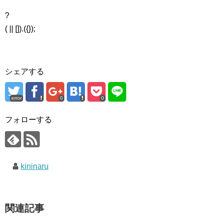
?
( || []).({});
シェアする
error
0
0
フォローする
kininaru
関連記事