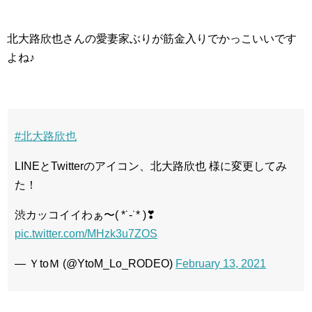
北大路欣也さんの愛妻家ぶりが筋金入りでかっこいいです
よね♪
#北大路欣也
LINEとTwitterのアイコン、北大路欣也 様に変更してみ
た！
渋カッコイイわぁ〜( *˙-˙* )❣
pic.twitter.com/MHzk3u7ZOS
— ＹtoＭ (@YtoM_Lo_RODEO)
February 13, 2021