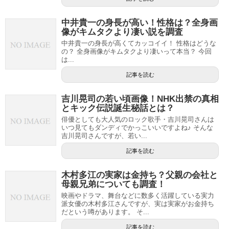
中井貴一の身長が高い！性格は？全身画
像がキムタクより凄い説を調査
中井貴一の身長が高くてカッコイイ！ 性格はどうな
の？ 全身画像がキムタクより凄いって本当？ 今回
は...
記事を読む
吉川晃司の若い頃画像！NHK出禁の真相
とキック伝説誕生秘話とは？
俳優としても大人気のロック歌手・吉川晃司さんは
いつ見てもダンディでかっこいいですよね♪ そんな
吉川晃司さんですが、若い...
記事を読む
木村多江の実家は金持ち？父親の会社と
母親兄弟についても調査！
映画やドラマ、舞台などに数多く活躍している実力
派女優の木村多江さんですが、実は実家がお金持ち
だという噂があります。 そ...
記事を読む