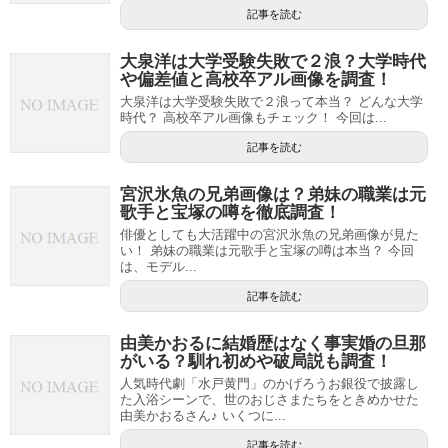
記事を読む
大泉洋は大学受験失敗で２浪？大学時代
や偏差値と高校卒アル画像を調査！
大泉洋は大学受験失敗で２浪って本当？ どんな大学
時代？ 高校卒アル画像もチェック！ 今回は...
記事を読む
宮沢氷魚の兄弟画像は？弟妹の職業は元
歌手と宝塚の噂を徹底調査！
俳優としても大活躍中の宮沢氷魚の兄弟画像が見た
い！ 弟妹の職業は元歌手と宝塚の噂は本当？ 今回
は、モデル...
記事を読む
由美かおるに結婚歴はなく事実婚の旦那
がいる？馴れ初めや破局説も調査！
人気時代劇「水戸黄門」のかげろうお銀役で披露し
た入浴シーンで、世のおじさまたちをときめかせた
由美かおるさん♪ いくつに...
記事を読む