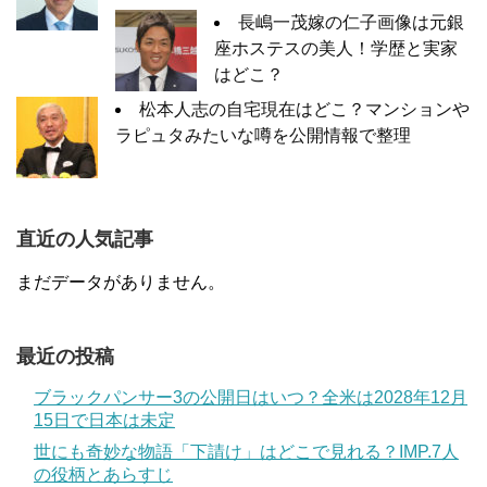
長嶋一茂嫁の仁子画像は元銀
座ホステスの美人！学歴と実家
はどこ？
松本人志の自宅現在はどこ？マンションや
ラピュタみたいな噂を公開情報で整理
直近の人気記事
まだデータがありません。
最近の投稿
ブラックパンサー3の公開日はいつ？全米は2028年12月
15日で日本は未定
世にも奇妙な物語「下請け」はどこで見れる？IMP.7人
の役柄とあらすじ