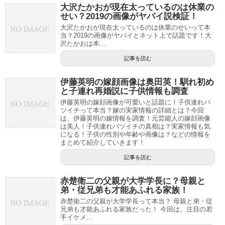
大沢たかおが現在太っているのは休業の
せい？2019の画像がヤバイ説検証！
大沢たかおが現在太っているのは休業のせいって本
当？2019の画像がヤバイとネット上で話題です！大
沢たかおは本...
記事を読む
伊藤英明の嫁顔画像は奥田英！馴れ初め
と子連れ再婚説に子供情報も調査
伊藤英明の嫁顔画像が可愛いと話題に！子供連れバ
ツイチって本当？嫁の実家情報の詳細とは？今回
は、伊藤英明の嫁情報を調査！元芸能人の嫁顔画像
は美人！子供連れバツイチの真相は？実家情報も気
になる！子供の性別や年齢や画像は？などの情報を
まとめて紹介していきます！
記事を読む
赤楚衛二の父親が大学学長に？母親と
弟・従兄弟も才能あふれる家族！
赤楚衛二の父親が大学学長って本当？ 母親と弟・従
兄弟も才能あふれる家族だった！ 今回は、注目の若
手イケメ...