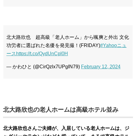
北大路欣也 超高級「老人ホーム」から颯爽と外出 文化
功労者に選ばれた名優を発見撮！(FRIDAY)
#Yahooニュ
ース
https://t.co/QydUnCpl0H
— かわひと (@CirQzlx7UPgIN79)
February 12, 2024
北大路欣也の老人ホームは高級ホテル並み
北大路欣也さんご夫婦が、入居している老人ホームは、
ジ