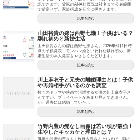
認できます。父親のANA社員説は社名まで公表範囲
で断定せず、家族構成を安全に押さえます。
記事を読む
山田裕貴の嫁は西野七瀬！子供はいる？
馴れ初めと新婚生活
山田裕貴さんの嫁は西野七瀬さん。2026年6月1日時
点の子供発表、モンハン婚といわれた馴れ初め、新
婚生活の本人発言をやさしくたどります。
記事を読む
川上麻衣子と元夫の離婚理由とは！子供
や再婚相手がいるのかも調査
数々のドラマや映画で活躍する女優の川上麻衣子さ
んですが、プライベートがあまり見えてきません。
が、過去には結婚していた...
記事を読む
竹野内豊の髭なし画像は若い頃が最強！
生やしたキッカケと理由とは？
俳優の竹野内豊さん♪ 竹野内豊さんといえば、髭の