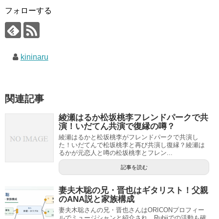
フォローする
kininaru
関連記事
綾瀬はるか松坂桃李フレンドパークで共
演！いだてん共演で復縁の噂？
綾瀬はるかと松坂桃李がフレンドパークで共演し
た！いだてんで松坂桃李と再び共演し復縁？綾瀬は
るかが元恋人と噂の松坂桃李とフレン...
記事を読む
妻夫木聡の兄・晋也はギタリスト！父親
のANA説と家族構成
妻夫木聡さんの兄・晋也さんはORICONプロフィー
ルでミュージシャンと紹介され、Rubiiでの活動も確