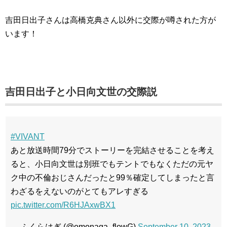
吉田日出子さんは高橋克典さん以外に交際が噂された方が
います！
吉田日出子と小日向文世の交際説
#VIVANT
あと放送時間79分でストーリーを完結させることを考え
ると、小日向文世は別班でもテントでもなくただの元ヤ
ク中の不倫おじさんだったと99％確定してしまったと言
わざるをえないのがとてもアレすぎる
pic.twitter.com/R6HJAxwBX1
— ふくらはぎ (@omonaga_flowG)
September 10, 2023