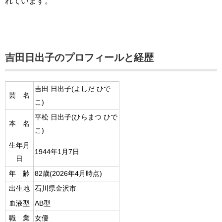
れています。
吉田日出子のプロフィールと経歴
吉田 日出子(よしだ ひで
芸 名
こ)
平松 日出子(ひらまつ ひで
本 名
こ)
生年月
1944年1月7日
日
年 齢
82歳(2026年4月時点)
出生地
石川県金沢市
血液型
AB型
職 業
女優