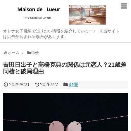
オトナ女子目線で知りたい情報を紹介しています♪ ※当サイト
は広告が含まれる場合があります。
ホーム
俳優
吉田日出子と高橋克典の関係は元恋人？21歳差
同棲と破局理由
2025/8/21
2026/7/7
俳優