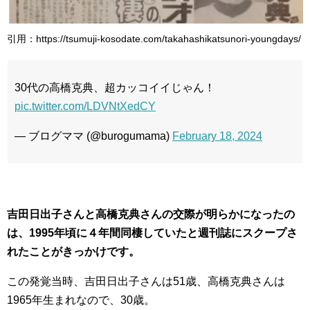
引用：https://tsumuji-kosodate.com/takahashikatsunori-youngdays/
30代の高橋克典、超カッコイイじゃん！
pic.twitter.com/LDVNtXedCY
— ブログママ (@burogumama)
February 18, 2024
吉田日出子さんと高橋克典さんの交際が明らかになったの
は、1995年頃に４年間同棲していたと週刊誌にスクープさ
れたことがきっかけです。
この発覚当時、吉田日出子さんは51歳、高橋克典さんは
1965年生まれなので、30歳。