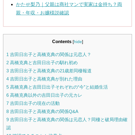
かたせ梨乃｜父親は商社マンで実家は金持ち？両
親・年収・お嬢様説確認
Contents
[
hide
]
1
吉田日出子と高橋克典の関係は元恋人？
2
高橋克典と吉田日出子の馴れ初め
3
吉田日出子と高橋克典の21歳差同棲報道
4
吉田日出子と高橋克典が別れた理由
5
高橋克典と吉田日出子それぞれの“今”と結婚生活
6
高橋克典以外の吉田日出子の元カレ
7
吉田日出子の現在の活動
8
吉田日出子と高橋克典の関係Q&A
9
吉田日出子と高橋克典の関係は元恋人？同棲と破局理由確
認