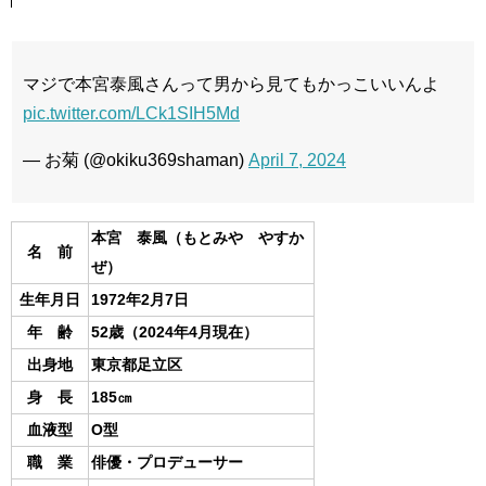
マジで本宮泰風さんって男から見てもかっこいいんよ
pic.twitter.com/LCk1SIH5Md
— お菊 (@okiku369shaman)
April 7, 2024
本宮 泰風（もとみや やすか
名 前
ぜ）
生年月日
1972年2月7日
年 齢
52歳（2024年4月現在）
出身地
東京都足立区
身 長
185㎝
血液型
O型
職 業
俳優・プロデューサー