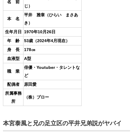
名 前
じ）
平井 雅章（ひらい まさあ
本 名
き）
生年月日
1970年10月26日
年 齢
53歳（2024年4月現在）
身 長
178㎝
血液型
A型
俳優・Youtuber・タレントな
職 業
ど
配偶者
原田愛
所属事務
（株）ブロー
所
本宮泰風と兄の足立区の平井兄弟説がヤバイ