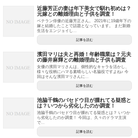
近藤芳正の妻は年下美女で馴れ初めは？
元嫁との離婚理由と子供を調査！
ベテラン俳優の近藤芳正さん。 2021年に19歳年下の
嫁と結婚したことで話題となっています。 まだ新婚
生活をエンジョイし...
記事を読む
濱田マリは夫と再婚！年齢職業は？元夫
の藤井麻輝との離婚理由と子供も調査
女優の濱田マリさんは、個性的なキャラを活かし、
様々な役柄にハマる素晴らしい名脇役ですよね♪ 今
回はそんな濱田マリさんに...
記事を読む
池脇千鶴のバセドウ目が腫れてる疑惑と
は？いつから劣化したのか調査！
池脇千鶴のバセドウ目が腫れてる疑惑とは？ いつか
ら劣化したのか調査！ 今回は、久々のドラマ主演
で...
記事を読む