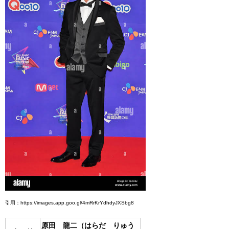
引用：https://images.app.goo.gl/4mRrKrYdhdyJXSbg8
原田 龍二（はらだ りゅう