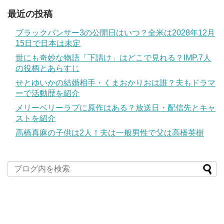
最近の投稿
ブラックパンサー3の公開日はいつ？全米は2028年12月
15日で日本は未定
世にも奇妙な物語「下請け」はどこで見れる？IMP.7人
の役柄とあらすじ
せとゆいかの結婚相手・くまおかりおは誰？夫もドラマ
ーで活動歴を紹介
メリーベリーラブに原作はある？放送日・配信先とキャ
ストを紹介
高橋真麻の子供は2人！夫は一般男性で父は高橋英樹