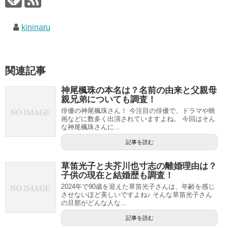
kininaru
関連記事
神尾楓珠の本名は？名前の由来と父親母
親兄弟についても調査！
俳優の神尾楓珠さん！ 今注目の俳優で、ドラマや映
画などに数多く出演されていますよね。 今回はそん
な神尾楓珠さんに...
記事を読む
草笛光子と夫芥川也寸志の離婚理由は？
子供の現在と結婚歴も調査！
2024年で90歳を迎えた草笛光子さんは、年齢を感じ
させないほど美しいですよね♪ そんな草笛光子さん
の旦那がどんな人な...
記事を読む