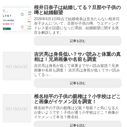
桜井日奈子は結婚してる？旦那や子供の
噂と結婚願望
2026年6月1日時点で結婚発表は見当たらない桜井日
奈子さんについて、旦那や子供の噂、ウエディング
ドレス姿が話題になった理由、結婚願望に関する発
言を解説します。
記事を読む
吉沢亮は身長低い？サバ読みと体重の真
相は！兄弟画像や名前も調査
吉沢亮は身長が低くて体重までサバ読み疑惑？兄弟
画像や名前も調査！ 吉沢亮は身長が低くてサバ読み
してるっ...
記事を読む
椎名桔平の子供の親権は？小学校はどこ
と画像がイケメン説を調査！
椎名桔平の子供の親権は父親？母親？と気になる人
が多いようです！子供が通う小学校はどこ？画像が
イケメンって本当？椎名桔...
記事を読む