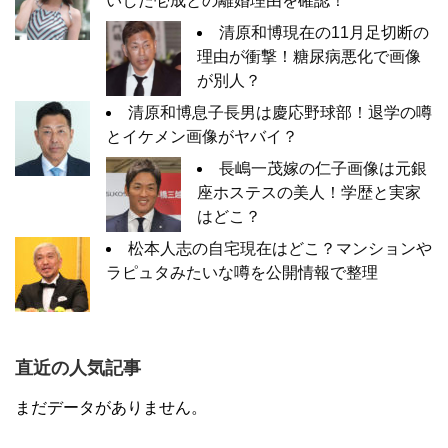
いしだ壱成との離婚理由を確認！
清原和博現在の11月足切断の
理由が衝撃！糖尿病悪化で画像
が別人？
清原和博息子長男は慶応野球部！退学の噂
とイケメン画像がヤバイ？
長嶋一茂嫁の仁子画像は元銀
座ホステスの美人！学歴と実家
はどこ？
松本人志の自宅現在はどこ？マンションや
ラピュタみたいな噂を公開情報で整理
直近の人気記事
まだデータがありません。