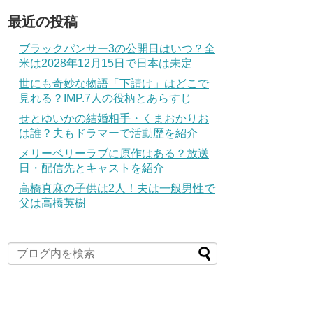
最近の投稿
ブラックパンサー3の公開日はいつ？全
米は2028年12月15日で日本は未定
世にも奇妙な物語「下請け」はどこで
見れる？IMP.7人の役柄とあらすじ
せとゆいかの結婚相手・くまおかりお
は誰？夫もドラマーで活動歴を紹介
メリーベリーラブに原作はある？放送
日・配信先とキャストを紹介
高橋真麻の子供は2人！夫は一般男性で
父は高橋英樹