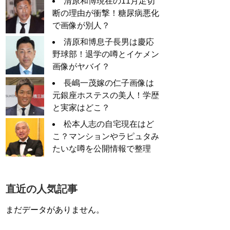
清原和博現在の11月足切
断の理由が衝撃！糖尿病悪化
で画像が別人？
清原和博息子長男は慶応
野球部！退学の噂とイケメン
画像がヤバイ？
長嶋一茂嫁の仁子画像は
元銀座ホステスの美人！学歴
と実家はどこ？
松本人志の自宅現在はど
こ？マンションやラピュタみ
たいな噂を公開情報で整理
直近の人気記事
まだデータがありません。