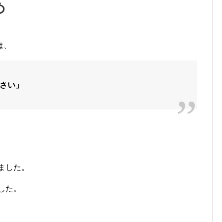
め
は、
さい」
。
ました。
した。