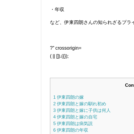
・年収
など、伊東四朗さんの知られざるプラ
?” crossorigin=
( || []).({});
Con
1
伊東四朗の嫁
2
伊東四朗と嫁の馴れ初め
3
伊東四朗と嫁に子供は何人
4
伊東四朗と嫁の自宅
5
伊東四朗は病気説
6
伊東四朗の年収