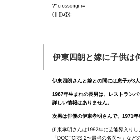
?” crossorigin=
( || []).({});
伊東四朗と嫁に子供は
伊東四朗さんと嫁との間には息子が3人
1967年生まれの長男は、レストラン
詳しい情報はありません。
次男は俳優の伊東孝明さんで、1971
伊東孝明さんは1992年に芸能界入り
「DOCTORS 2〜最強の名医〜」な