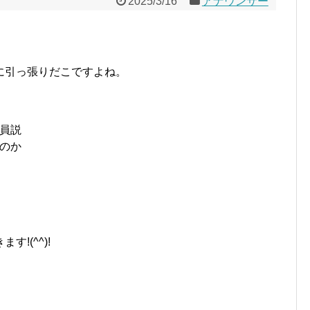
2025/3/16
アナウンサー
に引っ張りだこですよね。
員説
のか
!(^^)!