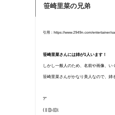
笹崎里菜の兄弟
引用：https://www.2949n.com/entertainer/sas
笹崎里菜さんには姉が1人います！
しかし一般人のため、名前や画像、い
笹崎里菜さんがかなり美人なので、姉
?”
( || []).({});