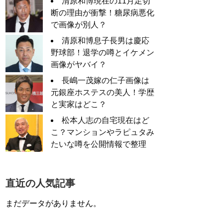
清原和博現在の11月足切
断の理由が衝撃！糖尿病悪化
で画像が別人？
清原和博息子長男は慶応
野球部！退学の噂とイケメン
画像がヤバイ？
長嶋一茂嫁の仁子画像は
元銀座ホステスの美人！学歴
と実家はどこ？
松本人志の自宅現在はど
こ？マンションやラピュタみ
たいな噂を公開情報で整理
直近の人気記事
まだデータがありません。