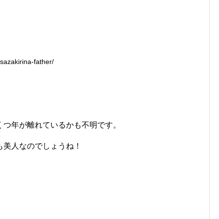
azakirina-father/
くつ年が離れているかも不明です。
も美人なのでしょうね！