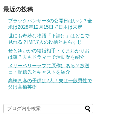
最近の投稿
ブラックパンサー3の公開日はいつ？全
米は2028年12月15日で日本は未定
世にも奇妙な物語「下請け」はどこで
見れる？IMP.7人の役柄とあらすじ
せとゆいかの結婚相手・くまおかりお
は誰？夫もドラマーで活動歴を紹介
メリーベリーラブに原作はある？放送
日・配信先とキャストを紹介
高橋真麻の子供は2人！夫は一般男性で
父は高橋英樹