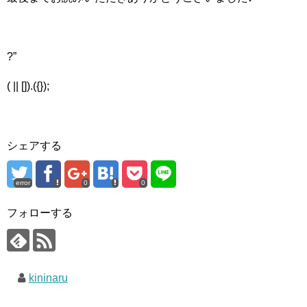
?”
( || []).({});
シェアする
error
0
0
フォローする
kininaru