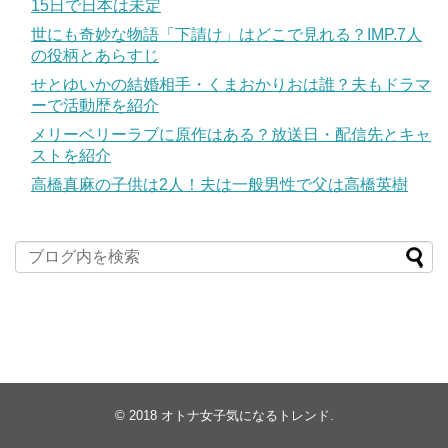
15日で日本は未定
世にも奇妙な物語「下請け」はどこで見れる？IMP.7人
の役柄とあらすじ
せとゆいかの結婚相手・くまおかりおは誰？夫もドラマ
ーで活動歴を紹介
メリーベリーラブに原作はある？放送日・配信先とキャ
ストを紹介
高橋真麻の子供は2人！夫は一般男性で父は高橋英樹
© 2018
オトナ女子気になるトレンド
.