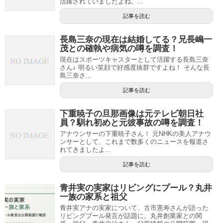
活躍されていましたよね。...
記事を読む
長島三奈の現在は結婚してる？兄長嶋一
茂との確執や病気の噂を調査！
現在はスポーツキャスターとして活躍する長島三奈
さん♪ 明るい笑顔で好感度抜群ですよね！ そんな長
島三奈さ...
記事を読む
下重暁子の旦那画像は元テレビ朝日社
員？馴れ初めと元彼事故の噂を調査！
アナウンサーの下重暁子さん！ 元NHKの美人アナウ
ンサーとして、これまで数多くのニュースを報道さ
れてきましたよ...
記事を読む
青井実の実家はリビングにプール？丸井
一族の家系と祖父
青井実アナの実家について、古市憲寿さんが語った
リビングプール発言が話題に。丸井創業家との関