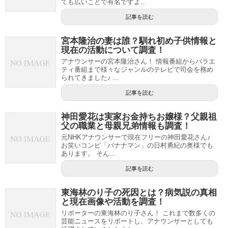
ても広いことで有名ですよ...
記事を読む
宮本隆治の妻は誰？馴れ初め子供情報と
現在の活動について調査！
アナウンサーの宮本隆治さん！ 情報番組からバラエ
ティ番組まで様々なジャンルのテレビで司会を務め
られてきました♪ ...
記事を読む
神田愛花は実家お金持ちお嬢様？父親祖
父の職業と母親兄弟情報も調査！
元NHKアナウンサーで現在フリーの神田愛花さん♪
お笑いコンビ「バナナマン」の日村勇紀の奥様でも
あります。 そん...
記事を読む
東海林のり子の死因とは？病気説の真相
と現在画像や活動を調査！
リポーターの東海林のり子さん！ これまで数多くの
芸能ニュースをリポートし、アナウンサーとしても