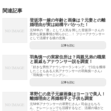
関連記事
登坂淳一嫁の年齢と画像は？元妻との離
婚理由が実は結構ヤバかった！
元NHKの「麿」として人気を博した登坂淳一さんの
意外な家族事情が明らかに…！ フリーアナウンサー
として活躍する彼の北海...
記事を読む
羽鳥慎一の実家住所は？両親兄弟の職業
と親戚もアナウンサー説を調査！
「好きな男性アナウンサーランキング」で1位を獲得
したこともある人気アナウンサーの羽鳥慎一さん♪
「羽鳥慎一モーニングシ...
記事を読む
草野仁の息子元嫁画像はヨーコで美人！
離婚理由と再婚相手と子供も調査
元NHKアナウンサーの草野仁さん♪ 司会はもちろ
ん、ナレーションでも活躍するなど、活躍の場がと