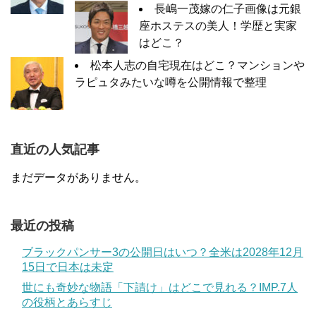
長嶋一茂嫁の仁子画像は元銀
座ホステスの美人！学歴と実家
はどこ？
松本人志の自宅現在はどこ？マンションや
ラピュタみたいな噂を公開情報で整理
直近の人気記事
まだデータがありません。
最近の投稿
ブラックパンサー3の公開日はいつ？全米は2028年12月
15日で日本は未定
世にも奇妙な物語「下請け」はどこで見れる？IMP.7人
の役柄とあらすじ