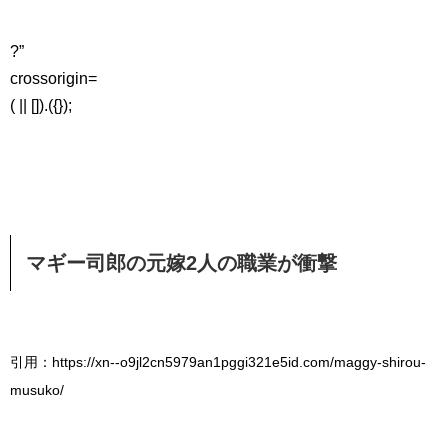
?”
crossorigin=
( || []).({});
マギー司郎の元嫁2人の職業が衝撃
引用：https://xn--o9jl2cn5979an1pggi321e5id.com/maggy-shirou-
musuko/