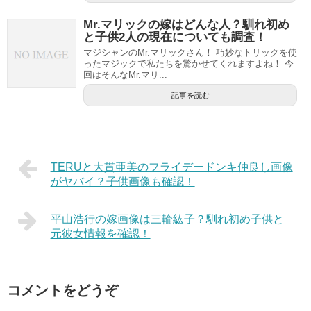
Mr.マリックの嫁はどんな人？馴れ初め
と子供2人の現在についても調査！
マジシャンのMr.マリックさん！ 巧妙なトリックを使
ったマジックで私たちを驚かせてくれますよね！ 今
回はそんなMr.マリ...
記事を読む
TERUと大貫亜美のフライデードンキ仲良し画像
がヤバイ？子供画像も確認！
平山浩行の嫁画像は三輪紘子？馴れ初め子供と
元彼女情報を確認！
コメントをどうぞ