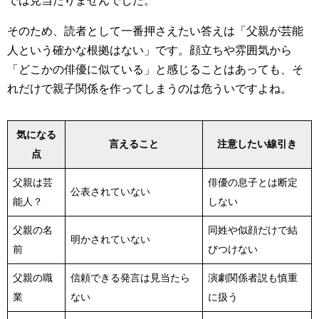
では見当たりませんでした。
そのため、読者として一番押さえたい答えは「父親が芸能
人という確かな根拠はない」です。顔立ちや雰囲気から
「どこかの俳優に似ている」と感じることはあっても、そ
れだけで親子関係を作ってしまうのは危ういですよね。
気になる
言えること
注意したい線引き
点
父親は芸
俳優の息子とは断定
公表されていない
能人？
しない
父親の名
同姓や似顔だけで結
明かされていない
前
びつけない
父親の職
信頼できる発言は見当たら
演劇関係者説も慎重
業
ない
に扱う