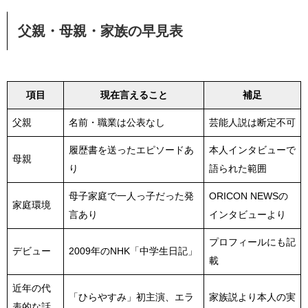
父親・母親・家族の早見表
項目
現在言えること
補足
父親
名前・職業は公表なし
芸能人説は断定不可
履歴書を送ったエピソードあ
本人インタビューで
母親
り
語られた範囲
母子家庭で一人っ子だった発
ORICON NEWSの
家庭環境
言あり
インタビューより
プロフィールにも記
デビュー
2009年のNHK「中学生日記」
載
近年の代
「ひらやすみ」初主演、エラ
家族説より本人の実
表的な話