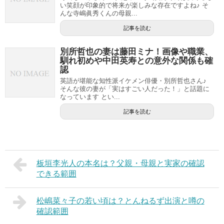
い笑顔が印象的で将来が楽しみな存在ですよね♪ そ
んな寺嶋眞秀くんの母親...
記事を読む
別所哲也の妻は藤田ミナ！画像や職業、
馴れ初めや中田英寿との意外な関係も確
認
英語が堪能な知性派イケメン俳優・別所哲也さん♪
そんな彼の妻が「実はすごい人だった！」と話題に
なっています とい...
記事を読む
板垣李光人の本名は？父親・母親と実家の確認
できる範囲
松嶋菜々子の若い頃は？とんねるず出演と噂の
確認範囲