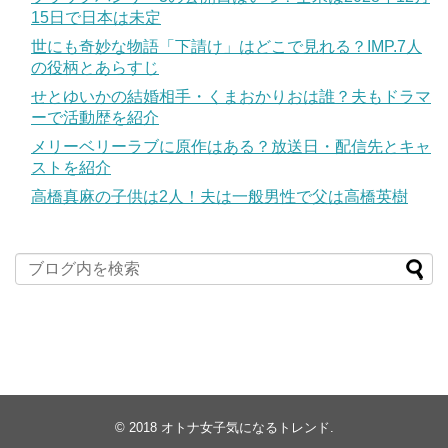
15日で日本は未定
世にも奇妙な物語「下請け」はどこで見れる？IMP.7人
の役柄とあらすじ
せとゆいかの結婚相手・くまおかりおは誰？夫もドラマ
ーで活動歴を紹介
メリーベリーラブに原作はある？放送日・配信先とキャ
ストを紹介
高橋真麻の子供は2人！夫は一般男性で父は高橋英樹
© 2018
オトナ女子気になるトレンド
.