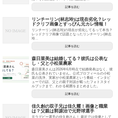
記事を読む
リンチーリン(林志玲)は現在劣化？レッ
ドクリフ画像とすっぴん元カレ情報！
リンチーリン(林志玲)の現在が劣化してるって本当？
レッドクリフ画像で話題となったリンチーリン(林志
玲...
記事を読む
森日菜美は結婚してる？彼氏は公表な
し・父と小松菜農家
森日菜美さんは2026年6月時点で結婚発表はなく、彼
氏も公表されていません。公式プロフィールの小松
菜の洗浄、実家が小松菜農家という番組・インタビ
ューでの話、父との親子対談が載ったフォトスタイ
ルブックまで、わかる範囲をまとめました。
記事を読む
佳久創の双子兄は佳久耀！画像と職業
は？父親は郭源治で元野球選手
元ラグビー選手の佳久創さん！ 最近では俳優として