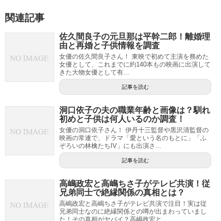
関連記事
佐久間良子の元旦那は平幹二郎！離婚理
由と再婚と子供情報を調査
女優の佐久間良子さん！ 東映で初めて主演を務めた
女優として、これまでに約140本もの映画に出演して
きた大物女優として有...
記事を読む
洞口依子の夫の職業年齢と画像は？馴れ
初めと子供は何人いるのか調査！
女優の洞口依子さん！ 伊丹十三監督や黒沢清監督の
映画の常連で、ドラマ「愛という名のもとに」「ふ
ぞろいの林檎たちIV」にも出演さ...
記事を読む
高嶋政宏と高嶋ちさ子がテレビ共演！従
兄弟同士で絶縁関係の真相とは？
高嶋政宏と高嶋ちさ子がテレビ共演で注目！実は従
兄弟同士なのに絶縁関係との噂が出まわっていまし
た！その真相がヤバイ？高嶋政宏と...