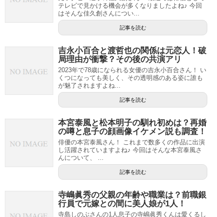
テレビで見かける機会が多くなりましたよね♪ 今回
はそんな佳久創さんについ...
記事を読む
吉永小百合と渡哲也の関係は元恋人！破
局理由が衝撃？その後の共演アリ
2023年で78歳になられる女優の吉永小百合さん！ い
くつになっても美しく、その透明感のある姿に誰も
が魅了されますよね...
記事を読む
本宮泰風と松本明子の馴れ初めは？再婚
の噂と息子の顔画像イケメン説も調査！
俳優の本宮泰風さん！ これまで数多くの作品に出演
し活躍されていますよね♪ 今回はそんな本宮泰風さ
んについて、 ...
記事を読む
寺嶋眞秀の父親の年齢や職業は？前職銀
行員で元嫁との間に美人娘が1人！
寺島しのぶさんの1人息子の寺嶋眞秀くんは愛くるし