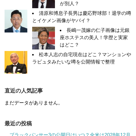
が別人？
清原和博息子長男は慶応野球部！退学の噂
とイケメン画像がヤバイ？
長嶋一茂嫁の仁子画像は元銀
座ホステスの美人！学歴と実家
はどこ？
松本人志の自宅現在はどこ？マンションや
ラピュタみたいな噂を公開情報で整理
直近の人気記事
まだデータがありません。
最近の投稿
ブラックパンサー3の公開日はいつ？全米は2028年12月