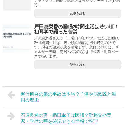
レッドクリフ画像で話題となったリンチーリン(林志
玲...
記事を読む
戸田恵梨香の睡眠2時間生活は若い頃！
初耳学で語った苦労
戸田恵梨香さんが『日曜日の初耳学』で語った睡眠
2〜3時間生活は、若い頃の過酷な撮影時期の話で
す。現在の健康状態を断定せず、恩師との再会、ギ
ャルサー当時、芝居への誠実さまで公表・報道ベー
スで扱います。
記事を読む
柳沢慎吾の娘の事故は本当？子供や病気説と混
同の理由
石原良純の妻・稲田幸子は医師？勤務先や実
家・学歴の噂を確認できる情報で整理