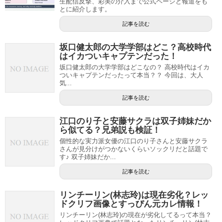
生配信反撃、彩美の介入まで公式ページと報道をも
とに紹介します。
記事を読む
坂口健太郎の大学学部はどこ？高校時代
はイカついキャプテンだった！
坂口健太郎の大学学部はどこなの？ 高校時代はイカ
ついキャプテンだったって本当？？ 今回は、大人
気...
記事を読む
江口のり子と安藤サクラは双子姉妹だか
ら似てる？兄弟説も検証！
個性的な実力派女優の江口のり子さんと安藤サクラ
さんが見分けがつかないくらいソックリだと話題で
す♪ 双子姉妹だか...
記事を読む
リンチーリン(林志玲)は現在劣化？レッ
ドクリフ画像とすっぴん元カレ情報！
リンチーリン(林志玲)の現在が劣化してるって本当？