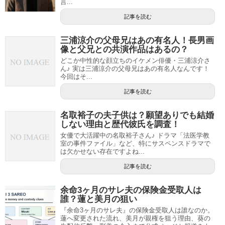
言...
記事を読む
三浦涼介の父母兄はあの有名人！長男画
像と父兄との共演作品はあるの？
どこか中性的な顔立ちのイケメン俳優・三浦涼介さ
ん♪ 実は三浦涼介の父母兄はあの有名人なんです！
今回はそ...
記事を読む
名取裕子の夫子供は？願望ありでも結婚
しない理由と歴代彼氏を調査！
女優で大活躍中の名取裕子さん♪ ドラマ「法医学教
室の事件ファイル」など、特にサスペンスドラマで
は欠かせない存在ですよね...
記事を読む
余命3ヶ月のサレ夫の保険金受取人は
誰？蓮と美月の狙い
『余命3ヶ月のサレ夫』の保険金受取人は誰なのか。
蓮へ変更された流れ、美月が親権を狙う理由、葵の