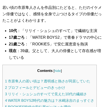
若い頃の市原隼人さんを作品別にたどると、ただのイケメ
ン俳優ではなく、感情を全身でぶつけるタイプの俳優だっ
たことがよくわかります。
10代
：「リリイ・シュシュのすべて」で繊細な主演
17歳ごろ
：「WATER BOYS2」で青春ドラマの中心に
21歳ごろ
：「ROOKIES」で安仁屋恵壹を熱演
現在
：39歳。父として、大人の俳優として存在感が増
している
Contents
[
hide
]
1
市原隼人の若い頃は？透明感と熱さが同居していた
2
プロフィールとデビューのきっかけ
3
リリイ・シュシュのすべてで見えた10代の繊細さ
4
WATER BOYS2時代の魅力は？水嶋泳吉のまっすぐさ
5
ROOKIES時代の安仁屋がハマった理由