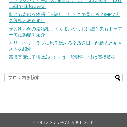
ブラックパンサー3の公開日はいつ？全米は2028年12月
15日で日本は未定
世にも奇妙な物語「下請け」はどこで見れる？IMP.7人
の役柄とあらすじ
せとゆいかの結婚相手・くまおかりおは誰？夫もドラマ
ーで活動歴を紹介
メリーベリーラブに原作はある？放送日・配信先とキャ
ストを紹介
高橋真麻の子供は2人！夫は一般男性で父は高橋英樹
© 2018
オトナ女子気になるトレンド
.