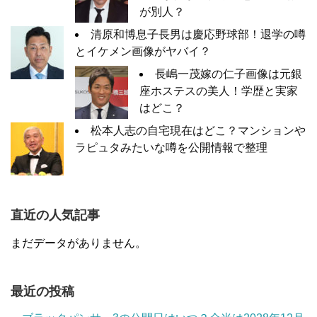
が別人？
清原和博息子長男は慶応野球部！退学の噂
とイケメン画像がヤバイ？
長嶋一茂嫁の仁子画像は元銀
座ホステスの美人！学歴と実家
はどこ？
松本人志の自宅現在はどこ？マンションや
ラピュタみたいな噂を公開情報で整理
直近の人気記事
まだデータがありません。
最近の投稿