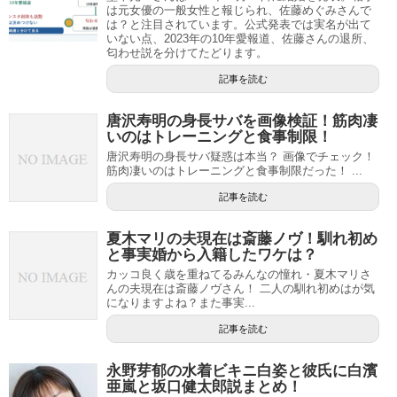
は元女優の一般女性と報じられ、佐藤めぐみさんで
は？と注目されています。公式発表では実名が出て
いない点、2023年の10年愛報道、佐藤さんの退所、
匂わせ説を分けてたどります。
記事を読む
唐沢寿明の身長サバを画像検証！筋肉凄
いのはトレーニングと食事制限！
唐沢寿明の身長サバ疑惑は本当？ 画像でチェック！
筋肉凄いのはトレーニングと食事制限だった！ ...
記事を読む
夏木マリの夫現在は斎藤ノヴ！馴れ初め
と事実婚から入籍したワケは？
カッコ良く歳を重ねてるみんなの憧れ・夏木マリさ
んの夫現在は斎藤ノヴさん！ 二人の馴れ初めはが気
になりますよね？また事実...
記事を読む
永野芽郁の水着ビキニ白姿と彼氏に白濱
亜嵐と坂口健太郎説まとめ！