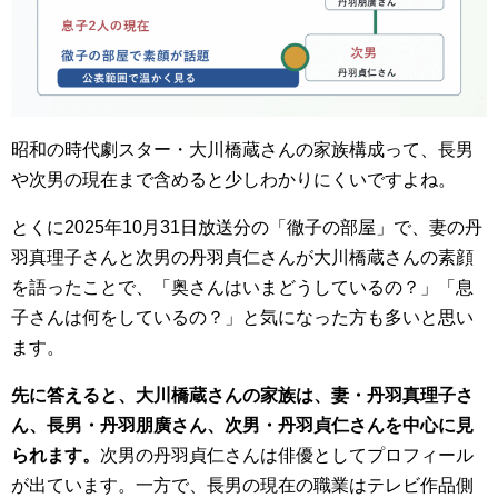
昭和の時代劇スター・大川橋蔵さんの家族構成って、長男
や次男の現在まで含めると少しわかりにくいですよね。
とくに2025年10月31日放送分の「徹子の部屋」で、妻の丹
羽真理子さんと次男の丹羽貞仁さんが大川橋蔵さんの素顔
を語ったことで、「奥さんはいまどうしているの？」「息
子さんは何をしているの？」と気になった方も多いと思い
ます。
先に答えると、大川橋蔵さんの家族は、妻・丹羽真理子さ
ん、長男・丹羽朋廣さん、次男・丹羽貞仁さんを中心に見
られます。
次男の丹羽貞仁さんは俳優としてプロフィール
が出ています。一方で、長男の現在の職業はテレビ作品側