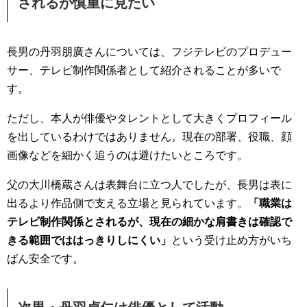
されるが慎重に見たい
長男の丹羽朋廣さんについては、フジテレビのプロデュー
サー、テレビ制作関係者として紹介されることが多いで
す。
ただし、本人が俳優やタレントとして大きくプロフィール
を出しているわけではありません。現在の部署、役職、顔
画像などを細かく追うのは避けたいところです。
父の大川橋蔵さんは表舞台に立つ人でしたが、長男は表に
出るより作品側で支える立場と見られています。
「職業は
テレビ制作関係とされるが、現在の細かな肩書きは確認で
きる範囲でははっきりしにくい」
という受け止め方がいち
ばん安全です。