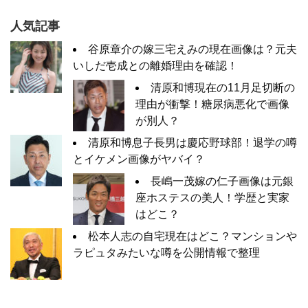
人気記事
谷原章介の嫁三宅えみの現在画像は？元夫
いしだ壱成との離婚理由を確認！
清原和博現在の11月足切断の
理由が衝撃！糖尿病悪化で画像
が別人？
清原和博息子長男は慶応野球部！退学の噂
とイケメン画像がヤバイ？
長嶋一茂嫁の仁子画像は元銀
座ホステスの美人！学歴と実家
はどこ？
松本人志の自宅現在はどこ？マンションや
ラピュタみたいな噂を公開情報で整理