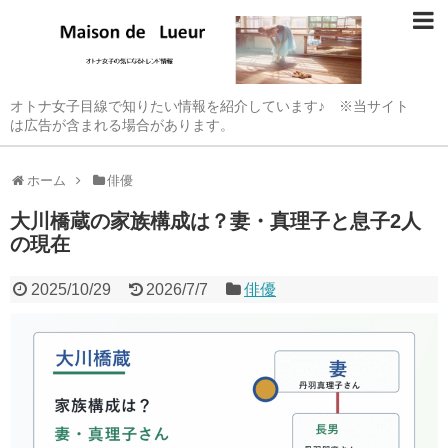
オトナ女子目線で知りたい情報を紹介しています♪ ※当サイト
は広告が含まれる場合があります。
ホーム
俳優
大川橋蔵の家族構成は？妻・真理子と息子2人
の現在
2025/10/29
2026/7/7
俳優