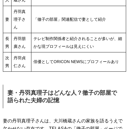
人
蔵さん
丹羽真
妻
理子さ
「徹子の部屋」関連配信で妻として紹介
ん
長
丹羽朋
テレビ制作関係者と紹介されることが多いが、細
男
廣さん
かな現プロフィールは見えにくい
次
丹羽貞
俳優としてORICON NEWSにプロフィールあり
男
仁さん
妻・丹羽真理子はどんな人？徹子の部屋で
語られた夫婦の記憶
妻の丹羽真理子さんは、大川橋蔵さんの家族を語るうえで
欠かせない存在です。TELASAの「徹子の部屋」ページで