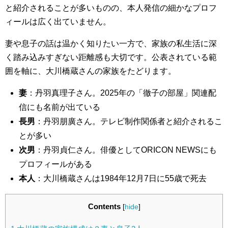
と紹介されることが多いものの、本人発信の細かなプロフ
ィールは広く出ていません。
妻や息子の話は温かく知りたい一方で、家族の私生活に深
く踏み込みすぎない距離感も大切です。公表されている範
囲を軸に、大川橋蔵さんの家族をたどります。
妻
：丹羽真理子さん。2025年の「徹子の部屋」関連配
信にも名前が出ている
長男
：丹羽朋廣さん。テレビ制作関係者と紹介されるこ
とが多い
次男
：丹羽貞仁さん。俳優としてORICON NEWSにも
プロフィールがある
本人
：大川橋蔵さんは1984年12月7日に55歳で死去
Contents
[
hide
]