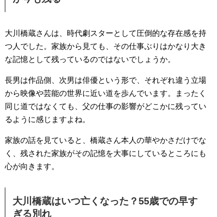
大川橋蔵さんは、時代劇スターとして圧倒的な存在感を持
つ人でした。家族から見ても、その仕事ぶりはかなり大き
な記憶として残っているのではないでしょうか。
長男は作品側、次男は俳優という形で、それぞれ違う立場
から映像や芸能の世界に近い道を歩んでいます。まったく
同じ道ではなくても、父の仕事の影響がどこかに残ってい
るように感じますよね。
家族の話を見ていると、橋蔵さん本人の華やかさだけでな
く、残された家族がその記憶を大事にしているところにも
心が向きます。
大川橋蔵はいつ亡くなった？55歳での早す
ぎる別れ