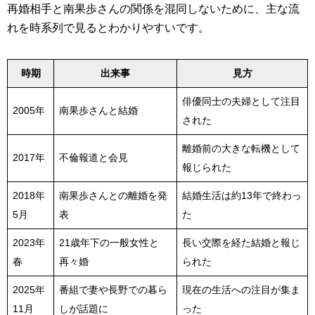
再婚相手と南果歩さんの関係を混同しないために、主な流
れを時系列で見るとわかりやすいです。
時期
出来事
見方
俳優同士の夫婦として注目
2005年
南果歩さんと結婚
された
離婚前の大きな転機として
2017年
不倫報道と会見
報じられた
2018年
南果歩さんとの離婚を発
結婚生活は約13年で終わっ
5月
表
た
2023年
21歳年下の一般女性と
長い交際を経た結婚と報じ
春
再々婚
られた
2025年
番組で妻や長野での暮ら
現在の生活への注目が集ま
11月
しが話題に
った