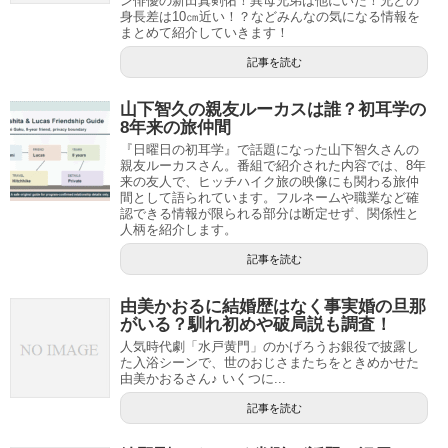
ン俳優の新田真剣佑！異母兄弟は他にいた！兄との
身長差は10㎝近い！？などみんなの気になる情報を
まとめて紹介していきます！
記事を読む
山下智久の親友ルーカスは誰？初耳学の
8年来の旅仲間
『日曜日の初耳学』で話題になった山下智久さんの
親友ルーカスさん。番組で紹介された内容では、8年
来の友人で、ヒッチハイク旅の映像にも関わる旅仲
間として語られています。フルネームや職業など確
認できる情報が限られる部分は断定せず、関係性と
人柄を紹介します。
記事を読む
由美かおるに結婚歴はなく事実婚の旦那
がいる？馴れ初めや破局説も調査！
人気時代劇「水戸黄門」のかげろうお銀役で披露し
た入浴シーンで、世のおじさまたちをときめかせた
由美かおるさん♪ いくつに...
記事を読む