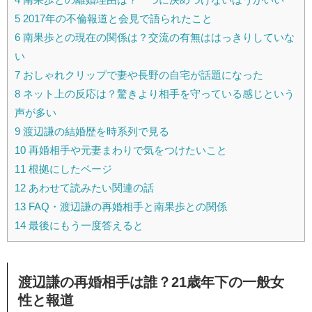
5
2017年の不倫報道と会見で語られたこと
6
南果歩との現在の関係は？交流の有無ははっきりしていな
い
7
おしゃれクリップで妻や長野の自宅が話題になった
8
ネット上の反応は？驚きより相手を守っている感じという
声が多い
9
渡辺謙の結婚歴を時系列で見る
10
再婚相手や元妻まわりで気をつけたいこと
11
根拠にしたページ
12
あわせて読みたい関連の話
13
FAQ・渡辺謙の再婚相手と南果歩との関係
14
最後にもう一度答えると
渡辺謙の再婚相手は誰？21歳年下の一般女
性と報道