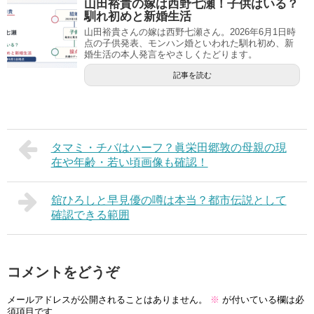
山田裕貴の嫁は西野七瀬！子供はいる？
馴れ初めと新婚生活
山田裕貴さんの嫁は西野七瀬さん。2026年6月1日時
点の子供発表、モンハン婚といわれた馴れ初め、新
婚生活の本人発言をやさしくたどります。
記事を読む
タマミ・チバはハーフ？眞栄田郷敦の母親の現
在や年齢・若い頃画像も確認！
舘ひろしと早見優の噂は本当？都市伝説として
確認できる範囲
コメントをどうぞ
メールアドレスが公開されることはありません。
※
が付いている欄は必
須項目です