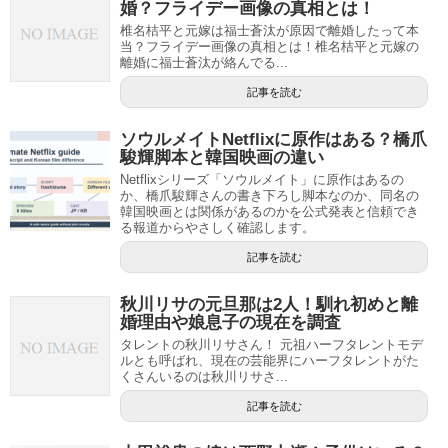
婚？フライデー画像の真相とは！
椎名桔平と元嫁は福士蒼汰が原因で離婚したって本
当？フライデー画像の真相とは！椎名桔平と元嫁の
離婚に福士蒼汰が絡んでる...
記事を読む
ソウルメイトNetflixに原作はある？橋爪
駿輝脚本と韓国映画の違い
Netflixシリーズ「ソウルメイト」に原作はあるの
か、橋爪駿輝さんの書き下ろし脚本なのか、同名の
韓国映画とは関係があるのかを公式発表と信頼でき
る報道からやさしく確認します。
記事を読む
秋川リサの元旦那は2人！馴れ初めと離
婚理由や娘息子の現在を調査
タレントの秋川リサさん！ 元祖ハーフタレントモデ
ルとも呼ばれ、現在の芸能界にハーフタレントがた
くさんいるのは秋川リサさ...
記事を読む