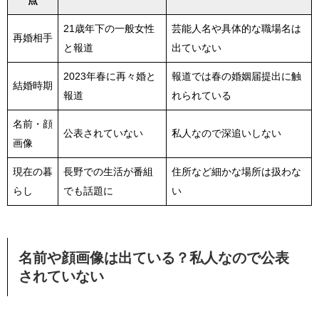
点
21歳年下の一般女性
芸能人名や具体的な職場名は
再婚相手
と報道
出ていない
2023年春に再々婚と
報道では春の婚姻届提出に触
結婚時期
報道
れられている
名前・顔
公表されていない
私人なので深追いしない
画像
現在の暮
長野での生活が番組
住所など細かな場所は扱わな
らし
でも話題に
い
名前や顔画像は出ている？私人なので公表
されていない