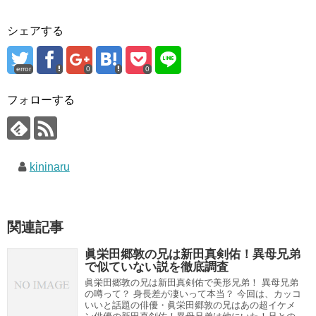
シェアする
error
0
0
フォローする
kininaru
関連記事
眞栄田郷敦の兄は新田真剣佑！異母兄弟
で似ていない説を徹底調査
眞栄田郷敦の兄は新田真剣佑で美形兄弟！ 異母兄弟
の噂って？ 身長差が凄いって本当？ 今回は、カッコ
いいと話題の俳優・眞栄田郷敦の兄はあの超イケメ