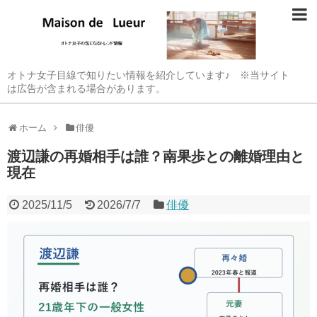
オトナ女子目線で知りたい情報を紹介しています♪ ※当サイト
は広告が含まれる場合があります。
ホーム
俳優
渡辺謙の再婚相手は誰？南果歩との離婚理由と
現在
2025/11/5
2026/7/7
俳優