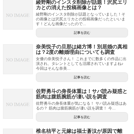
綾野剛のインスタ削除が話題！沢尻エリ
カとの消えた投稿画像とは？
綾野剛のインスタ削除が話題となっていました！そ
の画像とは沢尻エリカとの投稿画像だったといいま
す！どんな画像だったので...
記事を読む
奈美悦子の旦那は緒方博！別居婚の真相
は？2度の離婚理由についても調査
女優の奈美悦子さん！ これまでに数多くの作品に出
演され、タレントとしても活躍されていますよね♪
今回はそんな奈美...
記事を読む
佐野勇斗の身長体重は！サバ読み疑惑と
筋肉は腹筋腕筋が凄い説を調査
佐野勇斗の身長体重が気になる！ サバ読み疑惑はあ
るの？ 筋肉は腹筋腕筋が凄い説を調査！ 今...
記事を読む
椎名桔平と元嫁は福士蒼汰が原因で離