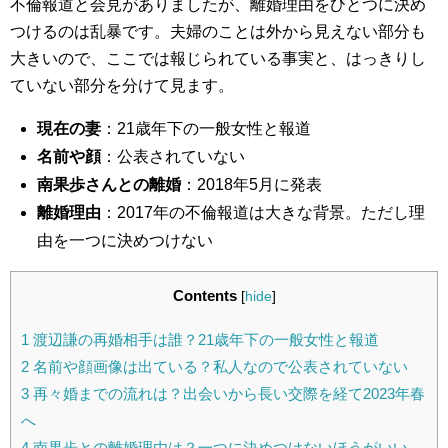
不倫報道と会見がありましたが、離婚理由をひとつに決め
つけるのは乱暴です。夫婦のことは外から見えない部分も
大きいので、ここでは報じられている事実と、はっきりし
ていない部分を分けて見ます。
現在の妻
：21歳年下の一般女性と報道
名前や顔
：公表されていない
南果歩さんとの離婚
：2018年5月に発表
離婚理由
：2017年の不倫報道は大きな背景。ただし理
由を一つに決めつけない
Contents
[
hide
]
1
渡辺謙の再婚相手は誰？21歳年下の一般女性と報道
2
名前や顔画像は出ている？私人なので公表されていない
3
再々婚までの流れは？出会いから長い交際を経て2023年春
へ
4
南果歩との離婚理由は？一つに決めつけないほうがいい