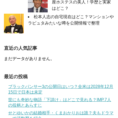
座ホステスの美人！学歴と実家
はどこ？
松本人志の自宅現在はどこ？マンションや
ラピュタみたいな噂を公開情報で整理
直近の人気記事
まだデータがありません。
最近の投稿
ブラックパンサー3の公開日はいつ？全米は2028年12月
15日で日本は未定
世にも奇妙な物語「下請け」はどこで見れる？IMP.7人
の役柄とあらすじ
せとゆいかの結婚相手・くまおかりおは誰？夫もドラマ