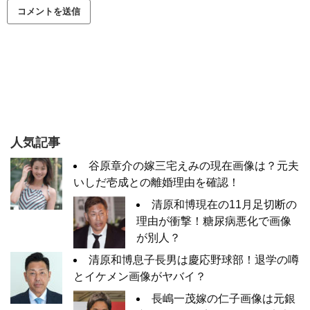
人気記事
谷原章介の嫁三宅えみの現在画像は？元夫
いしだ壱成との離婚理由を確認！
清原和博現在の11月足切断の
理由が衝撃！糖尿病悪化で画像
が別人？
清原和博息子長男は慶応野球部！退学の噂
とイケメン画像がヤバイ？
長嶋一茂嫁の仁子画像は元銀