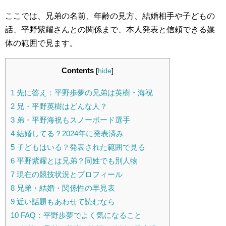
ここでは、兄弟の名前、年齢の見方、結婚相手や子どもの
話、平野紫耀さんとの関係まで、本人発表と信頼できる媒
体の範囲で見ます。
Contents
[
hide
]
1
先に答え：平野歩夢の兄弟は英樹・海祝
2
兄・平野英樹はどんな人？
3
弟・平野海祝もスノーボード選手
4
結婚してる？2024年に発表済み
5
子どもはいる？発表された範囲で見る
6
平野紫耀とは兄弟？同姓でも別人物
7
現在の競技状況とプロフィール
8
兄弟・結婚・関係性の早見表
9
近い話題もあわせて読むなら
10
FAQ：平野歩夢でよく気になること