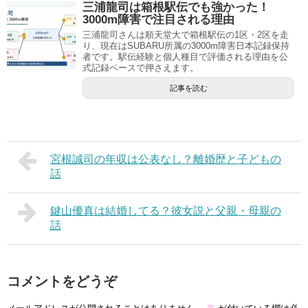
三浦龍司は箱根駅伝でも強かった！
3000m障害で注目される理由
三浦龍司さんは順天堂大で箱根駅伝の1区・2区を走
り、現在はSUBARU所属の3000m障害日本記録保持
者です。駅伝経験と個人種目で評価される理由を公
式記録ベースで押さえます。
記事を読む
宮根誠司の年収は公表なし？離婚歴と子どもの
話
鍵山優真は結婚してる？彼女説と父親・母親の
話
コメントをどうぞ