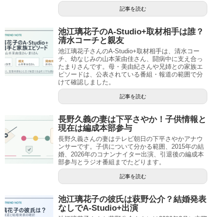
記事を読む
池江璃花子のA-Studio+取材相手は誰？
清水コーチと親友
池江璃花子さんのA-Studio+取材相手は、清水コー
チ、幼なじみの山本茉由佳さん、闘病中に支え合っ
たまりさんです。母・美由紀さんや兄姉との家族エ
ピソードは、公表されている番組・報道の範囲で分
けて確認しました。
記事を読む
長野久義の妻は下平さやか！子供情報と
現在は編成本部参与
長野久義さんの妻はテレビ朝日の下平さやかアナウ
ンサーです。子供について分かる範囲、2015年の結
婚、2026年のコナンナイター出演、引退後の編成本
部参与とラジオ番組までたどります。
記事を読む
池江璃花子の彼氏は萩野公介？結婚発表
なしでA-Studio+出演