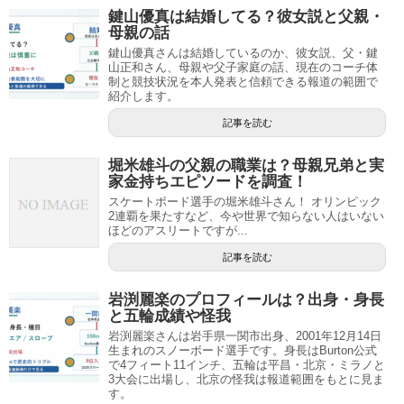
鍵山優真は結婚してる？彼女説と父親・
母親の話
鍵山優真さんは結婚しているのか、彼女説、父・鍵
山正和さん、母親や父子家庭の話、現在のコーチ体
制と競技状況を本人発表と信頼できる報道の範囲で
紹介します。
記事を読む
堀米雄斗の父親の職業は？母親兄弟と実
家金持ちエピソードを調査！
スケートボード選手の堀米雄斗さん！ オリンピック
2連覇を果たすなど、今や世界で知らない人はいない
ほどのアスリートですが...
記事を読む
岩渕麗楽のプロフィールは？出身・身長
と五輪成績や怪我
岩渕麗楽さんは岩手県一関市出身、2001年12月14日
生まれのスノーボード選手です。身長はBurton公式
で4フィート11インチ、五輪は平昌・北京・ミラノと
3大会に出場し、北京の怪我は報道範囲をもとに見ま
す。