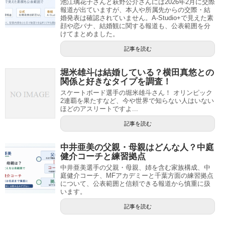
池江璃花子さんと萩野公介さんには2026年2月に交際
報道が出ていますが、本人や所属先からの交際・結
婚発表は確認されていません。A-Studio+で見えた素
顔や恋バナ、結婚観に関する報道も、公表範囲を分
けてまとめました。
記事を読む
堀米雄斗は結婚している？横田真悠との
関係と好きなタイプを調査！
スケートボード選手の堀米雄斗さん！ オリンピック
2連覇を果たすなど、今や世界で知らない人はいない
ほどのアスリートですよ...
記事を読む
中井亜美の父親・母親はどんな人？中庭
健介コーチと練習拠点
中井亜美選手の父親・母親、姉を含む家族構成、中
庭健介コーチ、MFアカデミーと千葉方面の練習拠点
について、公表範囲と信頼できる報道から慎重に扱
います。
記事を読む