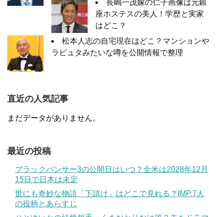
長嶋一茂嫁の仁子画像は元銀
座ホステスの美人！学歴と実家
はどこ？
松本人志の自宅現在はどこ？マンションや
ラピュタみたいな噂を公開情報で整理
直近の人気記事
まだデータがありません。
最近の投稿
ブラックパンサー3の公開日はいつ？全米は2028年12月
15日で日本は未定
世にも奇妙な物語「下請け」はどこで見れる？IMP.7人
の役柄とあらすじ