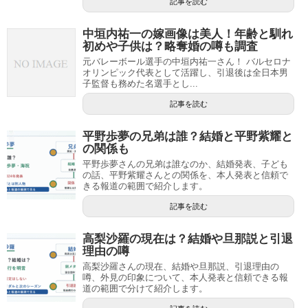
記事を読む
中垣内祐一の嫁画像は美人！年齢と馴れ
初めや子供は？略奪婚の噂も調査
元バレーボール選手の中垣内祐一さん！ バルセロナ
オリンピック代表として活躍し、引退後は全日本男
子監督も務めた名選手とし...
記事を読む
平野歩夢の兄弟は誰？結婚と平野紫耀と
の関係も
平野歩夢さんの兄弟は誰なのか、結婚発表、子ども
の話、平野紫耀さんとの関係を、本人発表と信頼で
きる報道の範囲で紹介します。
記事を読む
高梨沙羅の現在は？結婚や旦那説と引退
理由の噂
高梨沙羅さんの現在、結婚や旦那説、引退理由の
噂、外見の印象について、本人発表と信頼できる報
道の範囲で分けて紹介します。