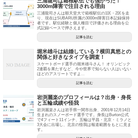
三浦龍司は箱根駅伝でも強かった！
3000m障害で注目される理由
三浦龍司さんは順天堂大で箱根駅伝の1区・2区を走
り、現在はSUBARU所属の3000m障害日本記録保持
者です。駅伝経験と個人種目で評価される理由を公
式記録ベースで押さえます。
記事を読む
堀米雄斗は結婚している？横田真悠との
関係と好きなタイプを調査！
スケートボード選手の堀米雄斗さん！ オリンピック
2連覇を果たすなど、今や世界で知らない人はいない
ほどのアスリートですよ...
記事を読む
岩渕麗楽のプロフィールは？出身・身長
と五輪成績や怪我
岩渕麗楽さんは岩手県一関市出身、2001年12月14日
生まれのスノーボード選手です。身長はBurton公式
で4フィート11インチ、五輪は平昌・北京・ミラノと
3大会に出場し、北京の怪我は報道範囲をもとに見ま
す。