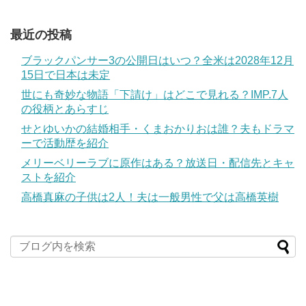
最近の投稿
ブラックパンサー3の公開日はいつ？全米は2028年12月
15日で日本は未定
世にも奇妙な物語「下請け」はどこで見れる？IMP.7人
の役柄とあらすじ
せとゆいかの結婚相手・くまおかりおは誰？夫もドラマ
ーで活動歴を紹介
メリーベリーラブに原作はある？放送日・配信先とキャ
ストを紹介
高橋真麻の子供は2人！夫は一般男性で父は高橋英樹