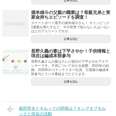
記事を読む
堀米雄斗の父親の職業は？母親兄弟と実
家金持ちエピソードを調査！
スケートボード選手の堀米雄斗さん！ オリンピック
2連覇を果たすなど、今や世界で知らない人はいない
ほどのアスリートですが...
記事を読む
長野久義の妻は下平さやか！子供情報と
現在は編成本部参与
長野久義さんの妻はテレビ朝日の下平さやかアナウ
ンサーです。子供について分かる範囲、2015年の結
婚、2026年のコナンナイター出演、引退後の編成本
部参与とラジオ番組までたどります。
記事を読む
森田哲矢とモルックの関係は？キングオブモル
ックと現在の活動