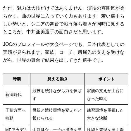
ただ、魅力は大技だけではありません。演技の雰囲気が柔
らかく、曲の世界に入っていく力もあります。若い選手ら
しい勢いと、シニアの舞台で戦う落ち着きが同時に見える
ところが、中井亜美選手の面白さだと思います。
JOCのプロフィールや大会ページでも、日本代表としての
実績が見られます。家族、コーチ、所属先の支えを受けな
がら、世界の舞台で結果を出してきた選手です。
時期
見える動き
ポイント
競技を続けながら力を伸ば
家族の支えが土台に
新潟時代
す
なった時期
千葉方面へ
母親と競技環境を変えたと
練習環境を重視した
移動
報じられる
大きな決断
MFアカデミ
中庭健介コーチの指導を受
技術と表現を磨く場