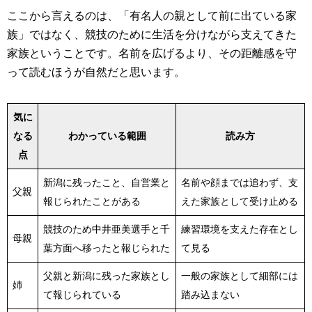
ここから言えるのは、「有名人の親として前に出ている家
族」ではなく、競技のために生活を分けながら支えてきた
家族ということです。名前を広げるより、その距離感を守
って読むほうが自然だと思います。
気に
なる
わかっている範囲
読み方
点
新潟に残ったこと、自営業と
名前や顔までは追わず、支
父親
報じられたことがある
えた家族として受け止める
競技のため中井亜美選手と千
練習環境を支えた存在とし
母親
葉方面へ移ったと報じられた
て見る
父親と新潟に残った家族とし
一般の家族として細部には
姉
て報じられている
踏み込まない