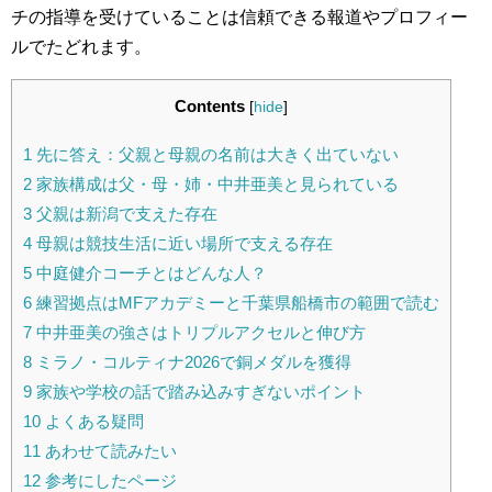
チの指導を受けていることは信頼できる報道やプロフィー
ルでたどれます。
Contents
[
hide
]
1
先に答え：父親と母親の名前は大きく出ていない
2
家族構成は父・母・姉・中井亜美と見られている
3
父親は新潟で支えた存在
4
母親は競技生活に近い場所で支える存在
5
中庭健介コーチとはどんな人？
6
練習拠点はMFアカデミーと千葉県船橋市の範囲で読む
7
中井亜美の強さはトリプルアクセルと伸び方
8
ミラノ・コルティナ2026で銅メダルを獲得
9
家族や学校の話で踏み込みすぎないポイント
10
よくある疑問
11
あわせて読みたい
12
参考にしたページ