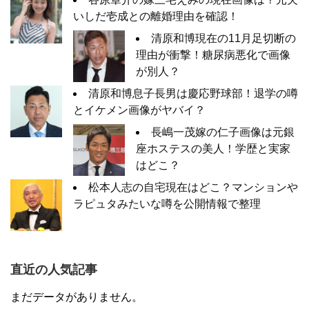
いしだ壱成との離婚理由を確認！
清原和博現在の11月足切断の
理由が衝撃！糖尿病悪化で画像
が別人？
清原和博息子長男は慶応野球部！退学の噂
とイケメン画像がヤバイ？
長嶋一茂嫁の仁子画像は元銀
座ホステスの美人！学歴と実家
はどこ？
松本人志の自宅現在はどこ？マンションや
ラピュタみたいな噂を公開情報で整理
直近の人気記事
まだデータがありません。