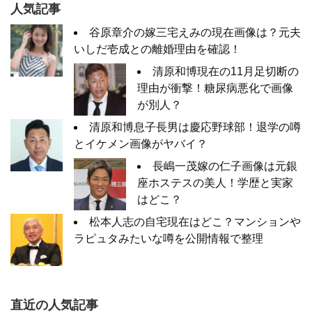
人気記事
谷原章介の嫁三宅えみの現在画像は？元夫
いしだ壱成との離婚理由を確認！
清原和博現在の11月足切断の
理由が衝撃！糖尿病悪化で画像
が別人？
清原和博息子長男は慶応野球部！退学の噂
とイケメン画像がヤバイ？
長嶋一茂嫁の仁子画像は元銀
座ホステスの美人！学歴と実家
はどこ？
松本人志の自宅現在はどこ？マンションや
ラピュタみたいな噂を公開情報で整理
直近の人気記事