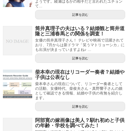
ようです。綾瀬はるかの相手だと言われたユチョン
て...
記事を読む
筒井真理子の夫はいる？結婚観と筒井道
隆と三浦春馬との関係を調査！
女優の筒井真理子さん！ テレビや映画で活躍されて
おり、7月からは新ドラマ「笑うマトリョーシカ」に
も出演が決まっていますよね♪ ...
記事を読む
柴本幸の現在はリコーダー奏者？結婚や
子供は公表なし
柴本幸さんの現在について、リコーダー奏者として
の活動、女優時代、柴俊夫さん・真野響子さんの娘
として確認できる情報、結婚や子供の有無を紹介し
ます。
記事を読む
阿部寛の嫁画像は美人？馴れ初めと子供
の年齢・学校を調べてみた！