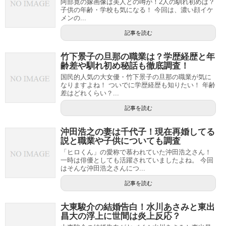
阿部寛の嫁画像は美人との噂が！2人の馴れ初めは？
子供の年齢・学校も気になる！ 今回は、濃い顔イケ
メンの...
記事を読む
竹下景子の旦那の職業は？学歴経歴と年
齢差や馴れ初め秘話も徹底調査！
国民的人気の大女優・竹下景子の旦那の職業が気に
なりますよね！ ついでに学歴経歴も知りたい！ 年齢
差はどれくらい？...
記事を読む
沖田浩之の妻は千代子！現在再婚してる
説と職業や子供についても調査
「ヒロくん」の愛称で慕われていた沖田浩之さん！
一時は俳優としても活躍されていましたよね。 今回
はそんな沖田浩之さんにつ...
記事を読む
大東駿介の結婚告白！水川あさみと東出
昌大の浮上に世間は炎上反応？