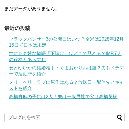
まだデータがありません。
最近の投稿
ブラックパンサー3の公開日はいつ？全米は2028年12月
15日で日本は未定
世にも奇妙な物語「下請け」はどこで見れる？IMP.7人
の役柄とあらすじ
せとゆいかの結婚相手・くまおかりおは誰？夫もドラマ
ーで活動歴を紹介
メリーベリーラブに原作はある？放送日・配信先とキャ
ストを紹介
高橋真麻の子供は2人！夫は一般男性で父は高橋英樹