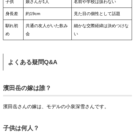
子供
娘さんが1人
名前や学校は扱わない
身長差
約19cm
見た目の個性として話題
馴れ初
共通の友人がいた飲み
細かな交際経緯は決めつけな
め
会
い
よくある疑問Q&A
濱田岳の嫁は誰？
濱田岳さんの嫁は、モデルの小泉深雪さんです。
子供は何人？