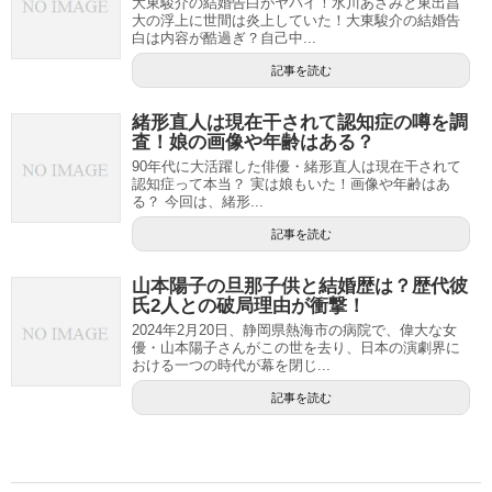
大東駿介の結婚告白がヤバイ！水川あさみと東出昌
大の浮上に世間は炎上していた！大東駿介の結婚告
白は内容が酷過ぎ？自己中...
記事を読む
緒形直人は現在干されて認知症の噂を調
査！娘の画像や年齢はある？
90年代に大活躍した俳優・緒形直人は現在干されて
認知症って本当？ 実は娘もいた！画像や年齢はあ
る？ 今回は、緒形...
記事を読む
山本陽子の旦那子供と結婚歴は？歴代彼
氏2人との破局理由が衝撃！
2024年2月20日、静岡県熱海市の病院で、偉大な女
優・山本陽子さんがこの世を去り、日本の演劇界に
おける一つの時代が幕を閉じ...
記事を読む