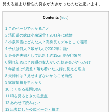
見える差より相性の良さが大きかったのだと思います。
Contents
[
hide
]
1
このページでわかること
2
濱田岳の嫁は小泉深雪！2011年に結婚
3
小泉深雪はどんな人？高身長モデルとして活躍
4
子供は何人？娘が1人で2012年に誕生
5
身長差夫婦として話題！約19cm差が印象的
6
馴れ初めは？共通の友人がいた飲み会がきっかけ
7
年齢差は9歳差！落ち着いた夫婦に見える理由
8
夫婦仲は？見せすぎないからこそ自然
9
家族情報を早わかり
10
よくある疑問Q&A
11
噂を見るときの注意点
12
あわせて読みたい
13
出典にした公式ページ・報道