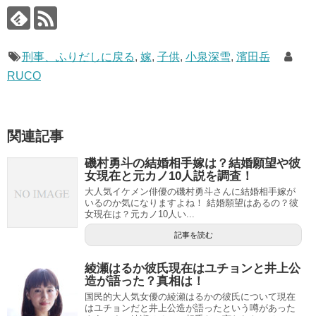
刑事、ふりだしに戻る
,
嫁
,
子供
,
小泉深雪
,
濱田岳
RUCO
関連記事
磯村勇斗の結婚相手嫁は？結婚願望や彼
女現在と元カノ10人説を調査！
大人気イケメン俳優の磯村勇斗さんに結婚相手嫁が
いるのか気になりますよね！ 結婚願望はあるの？彼
女現在は？元カノ10人い...
記事を読む
綾瀬はるか彼氏現在はユチョンと井上公
造が語った？真相は！
国民的大人気女優の綾瀬はるかの彼氏について現在
はユチョンだと井上公造が語ったという噂があった