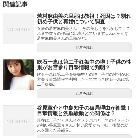
関連記事
若村麻由美の旦那は教祖！死因は？馴れ
初め子供と再婚について調査
女優の若村麻由美さん！ その美しさを活かして、こ
れまで数々の作品に出演されていますよね♪ そんな
若村麻由美さんの旦那がど...
記事を読む
吹石一恵は第二子妊娠中の噂！子供の性
別がお宮参り目撃情報で判明？
吹石一恵は第二子を妊娠中との噂！子供の性別がお
宮参り目撃情報で判明したって本当？吹石一恵は第
二子妊娠...
記事を読む
谷原章介と中島知子の破局理由が衝撃！
目撃情報と洗脳騒動との関係は？
現在は、子だくさんイケメンパパとしてのイメージ
の強い谷原章介さん♪ 甘い恋愛から一転、衝撃の結
末を迎えた芸能界...