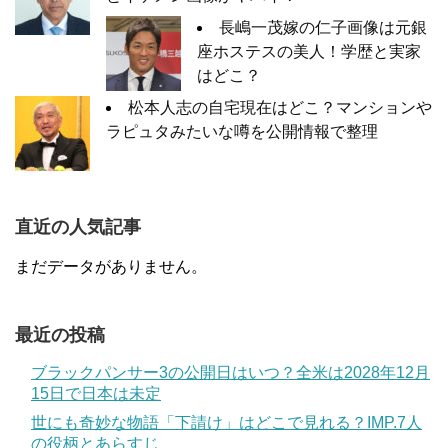
長嶋一茂嫁の仁子画像は元銀
座ホステスの美人！学歴と実家
はどこ？
松本人志の自宅現在はどこ？マンションや
ラピュタみたいな噂を公開情報で整理
直近の人気記事
まだデータがありません。
最近の投稿
ブラックパンサー3の公開日はいつ？全米は2028年12月
15日で日本は未定
世にも奇妙な物語「下請け」はどこで見れる？IMP.7人
の役柄とあらすじ