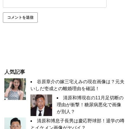
人気記事
谷原章介の嫁三宅えみの現在画像は？元夫
いしだ壱成との離婚理由を確認！
清原和博現在の11月足切断の
理由が衝撃！糖尿病悪化で画像
が別人？
清原和博息子長男は慶応野球部！退学の噂
とイケメン画像がヤバイ？