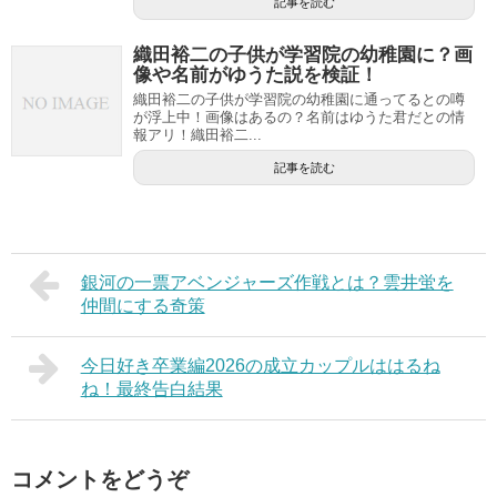
記事を読む
織田裕二の子供が学習院の幼稚園に？画
像や名前がゆうた説を検証！
織田裕二の子供が学習院の幼稚園に通ってるとの噂
が浮上中！画像はあるの？名前はゆうた君だとの情
報アリ！織田裕二...
記事を読む
銀河の一票アベンジャーズ作戦とは？雲井蛍を
仲間にする奇策
今日好き卒業編2026の成立カップルははるね
ね！最終告白結果
コメントをどうぞ