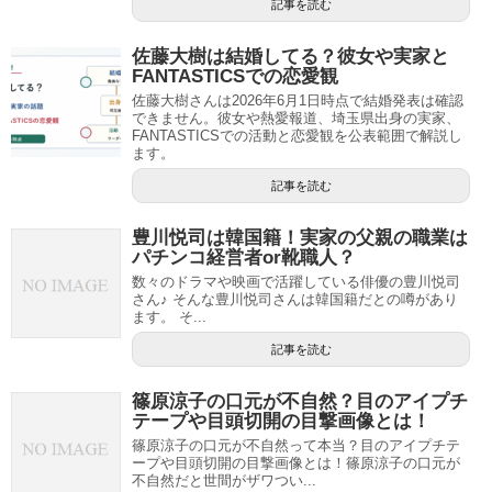
記事を読む
佐藤大樹は結婚してる？彼女や実家と
FANTASTICSでの恋愛観
佐藤大樹さんは2026年6月1日時点で結婚発表は確認
できません。彼女や熱愛報道、埼玉県出身の実家、
FANTASTICSでの活動と恋愛観を公表範囲で解説し
ます。
記事を読む
豊川悦司は韓国籍！実家の父親の職業は
パチンコ経営者or靴職人？
数々のドラマや映画で活躍している俳優の豊川悦司
さん♪ そんな豊川悦司さんは韓国籍だとの噂があり
ます。 そ...
記事を読む
篠原涼子の口元が不自然？目のアイプチ
テープや目頭切開の目撃画像とは！
篠原涼子の口元が不自然って本当？目のアイプチテ
ープや目頭切開の目撃画像とは！篠原涼子の口元が
不自然だと世間がザワつい...