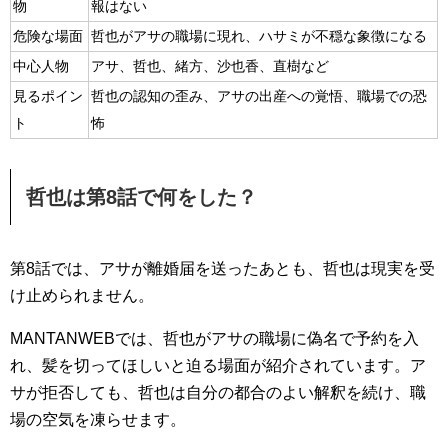
物
報はない
危険な場面
哲也がアサの職場に現れ、ハサミが不穏な象徴になる
中心人物
アサ、哲也、緒方、沙也香、直樹など
見るポイン
哲也の認知の歪み、アサの出産への覚悟、職場での恐
ト
怖
哲也は第8話で何をした？
第8話では、アサが離婚届を送ったあとも、哲也は現実を受
け止められません。
MANTANWEBでは、哲也がアサの職場に偽名で予約を入
れ、髪を切ってほしいと迫る場面が紹介されています。ア
サが拒否しても、哲也は自分の都合のよい解釈を続け、職
場の空気を凍らせます。