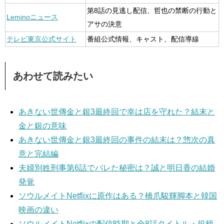
第8話の見逃し配信、哲也の禁断の行動と
Leminoニュース
アサの決意
テレビ東京公式サイト
番組公式情報、キャスト、配信導線
あわせて読みたい
あきない世傳金と銀3最終回で幸は店を守れた？結末と
金と銀の意味
あきない世傳金と銀3最終回の事件の結末は？惣次の真
意と完結編
夫婦別姓刑事第6話でバレた秘密は？誠と明日香の結婚
発覚
ソウルメイトNetflixに原作はある？橋爪駿輝脚本と韓国
映画の違い
ソウルメイトNetflixの配信時期と全8話タイトル・役柄