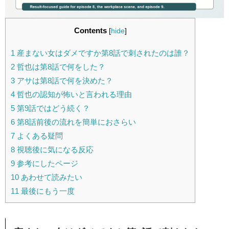
Contents
[
hide
]
1
産まない女はダメですか第8話で刺されたのは誰？
2
哲也は第8話で何をした？
3
アサは第8話で何を決めた？
4
哲也の認知が怖いと言われる理由
5
第9話ではどう続く？
6
第8話前後の流れを簡単におさらい
7
よくある疑問
8
視聴後に気になる反応
9
参考にしたページ
10
あわせて読みたい
11
最後にもう一度