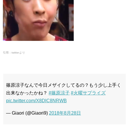
引用：twitterより
篠原涼子なんで今日メザイクしてるの？もう少し上手く
出来なかったかね？
#篠原涼子
#火曜サプライズ
pic.twitter.com/X8DlC8NRWB
— Giaori (@Giaori9)
2018年8月28日