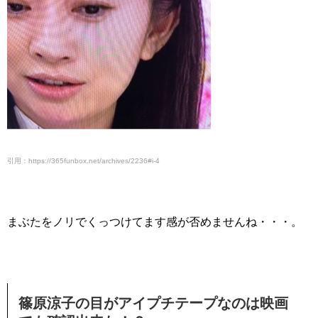
引用：https://365funbox.net/archives/2236#i-4
まぶたをノリでくっつけてます感が否めませんね・・・。
篠原涼子の目がアイプチテープなのは映画