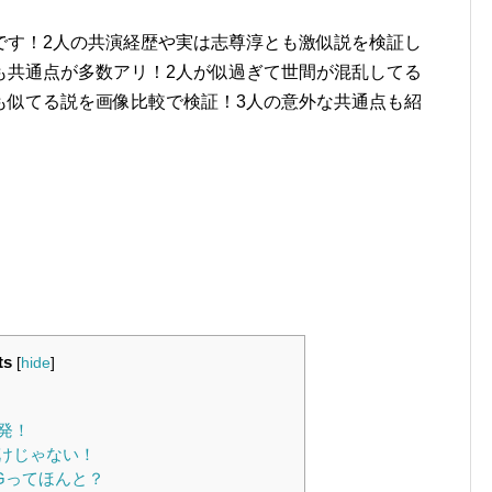
です！2人の共演経歴や実は志尊淳とも激似説を検証し
も共通点が多数アリ！2人が似過ぎて世間が混乱してる
も似てる説を画像比較で検証！3人の意外な共通点も紹
ts
[
hide
]
発！
けじゃない！
Gってほんと？