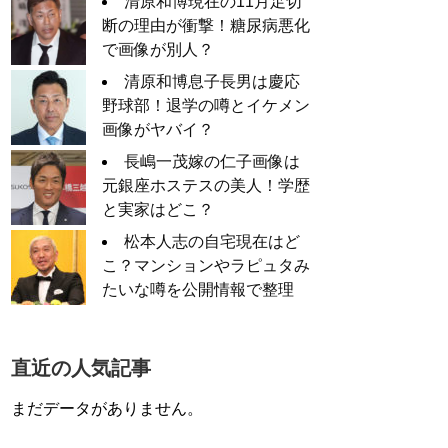
清原和博現在の11月足切
断の理由が衝撃！糖尿病悪化
で画像が別人？
清原和博息子長男は慶応
野球部！退学の噂とイケメン
画像がヤバイ？
長嶋一茂嫁の仁子画像は
元銀座ホステスの美人！学歴
と実家はどこ？
松本人志の自宅現在はど
こ？マンションやラピュタみ
たいな噂を公開情報で整理
直近の人気記事
まだデータがありません。