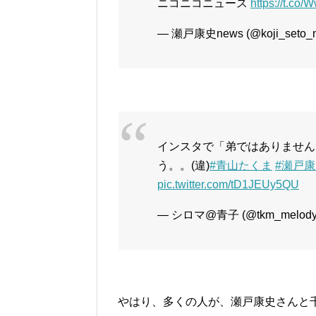
ニコニコニュース
https://t.co
— 瀬戸康史news (@koji_seto_
インスタで「弟ではありません
う。。(違)
#青山たくま
#瀬戸
pic.twitter.com/tD1JEUy5QU
— シロマ@青子 (@tkm_melody
やはり、多くの人が、瀬戸康史さんと