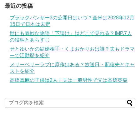
最近の投稿
ブラックパンサー3の公開日はいつ？全米は2028年12月
15日で日本は未定
世にも奇妙な物語「下請け」はどこで見れる？IMP.7人
の役柄とあらすじ
せとゆいかの結婚相手・くまおかりおは誰？夫もドラマ
ーで活動歴を紹介
メリーベリーラブに原作はある？放送日・配信先とキャ
ストを紹介
高橋真麻の子供は2人！夫は一般男性で父は高橋英樹