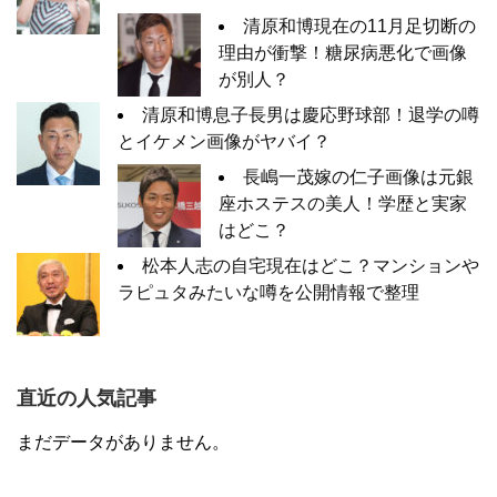
清原和博現在の11月足切断の
理由が衝撃！糖尿病悪化で画像
が別人？
清原和博息子長男は慶応野球部！退学の噂
とイケメン画像がヤバイ？
長嶋一茂嫁の仁子画像は元銀
座ホステスの美人！学歴と実家
はどこ？
松本人志の自宅現在はどこ？マンションや
ラピュタみたいな噂を公開情報で整理
直近の人気記事
まだデータがありません。