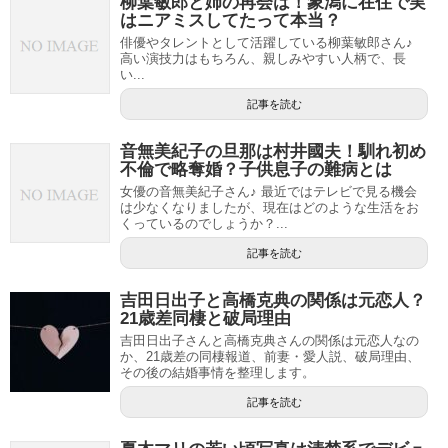
柳葉敏郎と姉の再会は！象潟に在住で実
はニアミスしてたって本当？
俳優やタレントとして活躍している柳葉敏郎さん♪
高い演技力はもちろん、親しみやすい人柄で、長
い...
記事を読む
音無美紀子の旦那は村井國夫！馴れ初め
不倫で略奪婚？子供息子の難病とは
女優の音無美紀子さん♪ 最近ではテレビで見る機会
は少なくなりましたが、現在はどのような生活をお
くっているのでしょうか？...
記事を読む
吉田日出子と高橋克典の関係は元恋人？
21歳差同棲と破局理由
吉田日出子さんと高橋克典さんの関係は元恋人なの
か、21歳差の同棲報道、前妻・愛人説、破局理由、
その後の結婚事情を整理します。
記事を読む