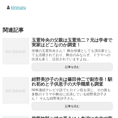
kininaru
関連記事
玉置玲央の父親は玉置浩二？兄は学者で
実家はどこなのか調査！
俳優の玉置玲央さん！ 舞台俳優としても演出家とし
ても活躍されており、舞台のみならず、ドラマへの
出演も多く、注目されていますよね...
記事を読む
紺野美沙子の夫は篠田伸二で副市長！馴
れ初めと子供息子の大学職業も調査
NHK連続テレビ小説でヒロイン役を演じ、その後も
多数のドラマや舞台に出演している紺野美沙子さ
ん！ そんな紺野美沙子さん...
記事を読む