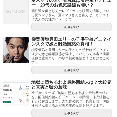
夏木マリの若い頃写真は清楚系でデビュ
ー！20代のお色気路線も凄い？
個性派女優としてテレビドラマや映画で活躍してい
る夏木マリさん♪ 夏木マリさんと言えば、カッコイ
イ大人の女性のイメージで...
記事を読む
柳樂優弥豊田エリーの子供学校どこ？イ
ンスタで嫁と離婚疑惑の真相！
柳樂優弥と豊田エリーの子どもの学校はどこ？イン
スタで嫁と離婚疑惑が浮上しているって本当？柳樂
優弥と豊田エリーの馴れ初め秘話と子どもはどこの
学...
記事を読む
地獄に堕ちるわよ最終回結末は？大殺界
と真実と嘘の意味
Netflixシリーズ『地獄に堕ちるわよ』最終回の結末
を、配信開始後の公式ページ・相関図・作品情報を
もとに解説します。大殺界の意味、真実と嘘、伊藤
沙莉さん演じる魚澄美乃里の役割を押さえます。
記事を読む