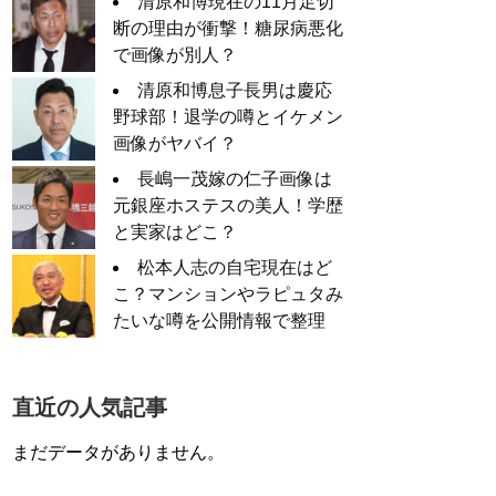
清原和博現在の11月足切
断の理由が衝撃！糖尿病悪化
で画像が別人？
清原和博息子長男は慶応
野球部！退学の噂とイケメン
画像がヤバイ？
長嶋一茂嫁の仁子画像は
元銀座ホステスの美人！学歴
と実家はどこ？
松本人志の自宅現在はど
こ？マンションやラピュタみ
たいな噂を公開情報で整理
直近の人気記事
まだデータがありません。