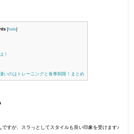
nts
[
hide
]
は！
凄いのはトレーニングと食事制限！まとめ
？
んですが、スラっとしてスタイルも良い印象を受けます♪