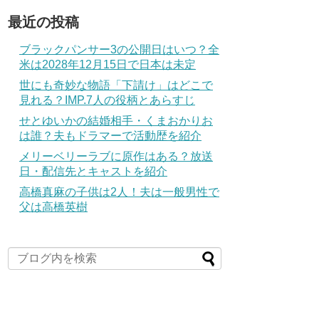
最近の投稿
ブラックパンサー3の公開日はいつ？全
米は2028年12月15日で日本は未定
世にも奇妙な物語「下請け」はどこで
見れる？IMP.7人の役柄とあらすじ
せとゆいかの結婚相手・くまおかりお
は誰？夫もドラマーで活動歴を紹介
メリーベリーラブに原作はある？放送
日・配信先とキャストを紹介
高橋真麻の子供は2人！夫は一般男性で
父は高橋英樹