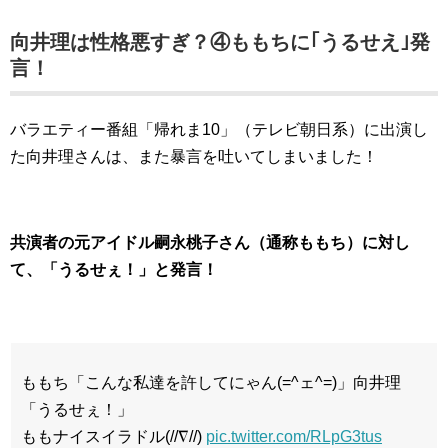
向井理は性格悪すぎ？④ももちに｢うるせえ｣発
言！
バラエティー番組「帰れま10」（テレビ朝日系）に出演し
た向井理さんは、また暴言を吐いてしまいました！
共演者の元アイドル嗣永桃子さん（通称ももち）に対し
て、「うるせぇ！」と発言！
ももち「こんな私達を許してにゃん(=^ェ^=)」向井理
「うるせぇ！」
ももナイスイラドル(//∇//)
pic.twitter.com/RLpG3tus