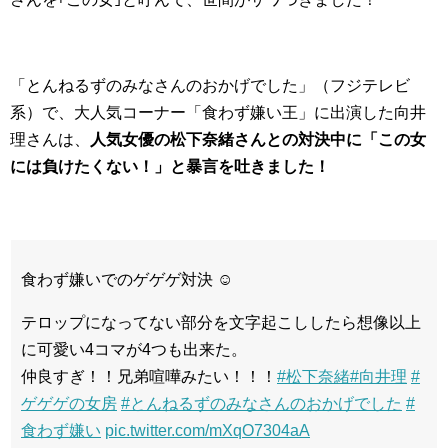
「とんねるずのみなさんのおかげでした」（フジテレビ
系）で、大人気コーナー「食わず嫌い王」に出演した向井
理さんは、
人気女優の松下奈緒さんとの対決中に「この女
には負けたくない！」と暴言を吐きました！
食わず嫌いでのゲゲゲ対決 ☺︎
テロップになってない部分を文字起こししたら想像以上
に可愛い4コマが4つも出来た。
仲良すぎ！！兄弟喧嘩みたい！！！
#松下奈緒
#向井理
#
ゲゲゲの女房
#とんねるずのみなさんのおかげでした
#
食わず嫌い
pic.twitter.com/mXqO7304aA