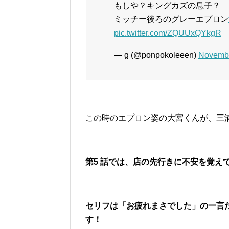
もしや？キングカズの息子？
ミッチー後ろのグレーエプロン
pic.twitter.com/ZQUUxQYkgR
— g (@ponpokoleeen)
Novembe
この時のエプロン姿の大宮くんが、三
第5 話では、店の先行きに不安を覚え
セリフは「お疲れまさでした」の一言
す！