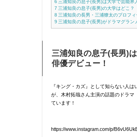
6
三浦知良の息子(長男)は大学で芸能界
7
三浦知良の息子(長男)の大学はどこ？
8
三浦知良の長男・三浦獠太のプロフィ
9
三浦知良の息子(長男)がドラマグラ
三浦知良の息子(長男)
俳優デビュー！
『キング・カズ』として知らない人は
が、木村拓哉さん主演の話題のドラマ
ています！
https://www.instagram.com/p/B6vU6Uk