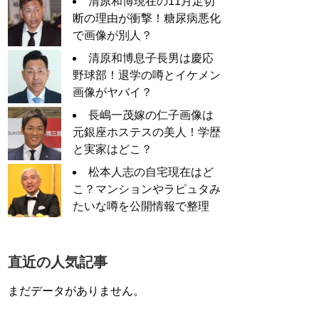
清原和博現在の11月足切
断の理由が衝撃！糖尿病悪化
で画像が別人？
清原和博息子長男は慶応
野球部！退学の噂とイケメン
画像がヤバイ？
長嶋一茂嫁の仁子画像は
元銀座ホステスの美人！学歴
と実家はどこ？
松本人志の自宅現在はど
こ？マンションやラピュタみ
たいな噂を公開情報で整理
直近の人気記事
まだデータがありません。