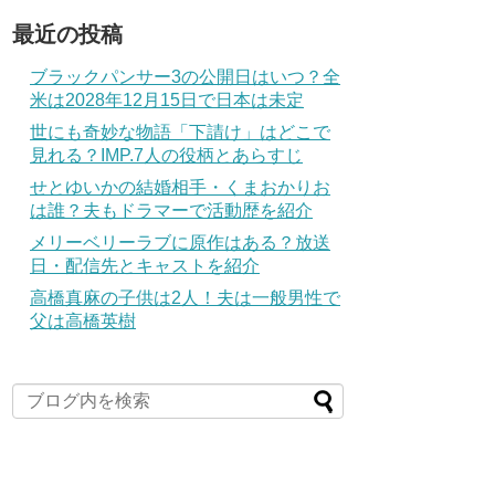
最近の投稿
ブラックパンサー3の公開日はいつ？全
米は2028年12月15日で日本は未定
世にも奇妙な物語「下請け」はどこで
見れる？IMP.7人の役柄とあらすじ
せとゆいかの結婚相手・くまおかりお
は誰？夫もドラマーで活動歴を紹介
メリーベリーラブに原作はある？放送
日・配信先とキャストを紹介
高橋真麻の子供は2人！夫は一般男性で
父は高橋英樹