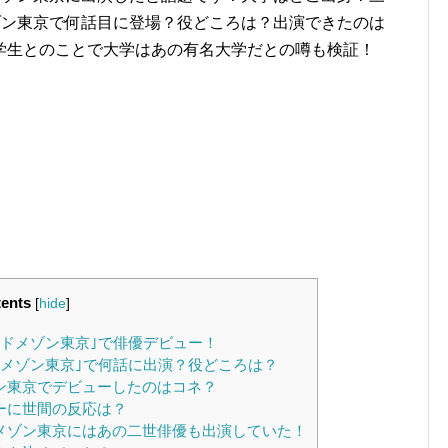
ゾン東京で何話目に登場？役どころは？出演できたのは
学生とのことで大学はあの有名大学だとの噂も検証！
ents
[
hide
]
ンドメゾン東京｣で俳優デビュー！
ンメゾン東京｣で何話に出演？役どころは？
ン東京でデビューしたのはコネ？
ーに世間の反応は？
ドメゾン東京にはあの二世俳優も出演していた！