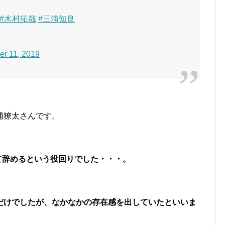
#木村拓哉
#三浦知良
r 11, 2019
浦獠太さんです。
て辞めるという役回りでした・・・。
だけでしたが、なかなかの存在感を出していたといいま