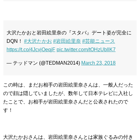
大沢たかおと岩田絵里奈の『スタバ』デート姿が完全に
DQN！
#大沢たかお
#岩田絵里奈
#芸能ニュース
https://t.co/4JcvjOeqjF
pic.twitter.com/tOHzUbllK7
— テッドマン (@TEDMAN2014)
March 23, 2018
この時は、まだお相手の岩田絵里奈さんは、一般人だった
ので顔は隠していましたが、数年して日本テレビに入社し
たことで、お相手が岩田絵里奈さんだと公表されたので
す！
大沢たかおさんは、岩田絵里奈さんとは家族ぐるみの付き