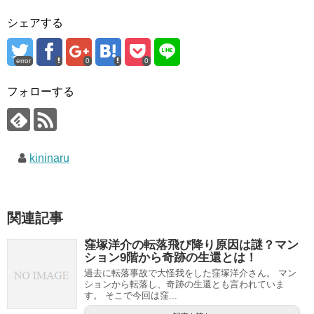
シェアする
error
0
0
フォローする
kininaru
関連記事
窪塚洋介の転落飛び降り原因は謎？マン
ション9階から奇跡の生還とは！
過去に転落事故で大怪我をした窪塚洋介さん。 マン
ションから転落し、奇跡の生還とも言われていま
す。 そこで今回は窪...