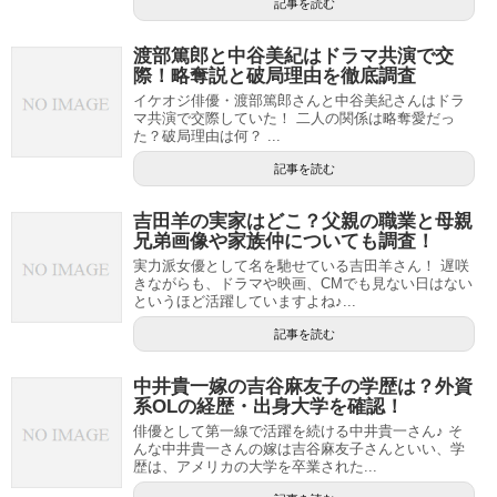
記事を読む
渡部篤郎と中谷美紀はドラマ共演で交
際！略奪説と破局理由を徹底調査
イケオジ俳優・渡部篤郎さんと中谷美紀さんはドラ
マ共演で交際していた！ 二人の関係は略奪愛だっ
た？破局理由は何？ ...
記事を読む
吉田羊の実家はどこ？父親の職業と母親
兄弟画像や家族仲についても調査！
実力派女優として名を馳せている吉田羊さん！ 遅咲
きながらも、ドラマや映画、CMでも見ない日はない
というほど活躍していますよね♪...
記事を読む
中井貴一嫁の吉谷麻友子の学歴は？外資
系OLの経歴・出身大学を確認！
俳優として第一線で活躍を続ける中井貴一さん♪ そ
んな中井貴一さんの嫁は吉谷麻友子さんといい、学
歴は、アメリカの大学を卒業された...