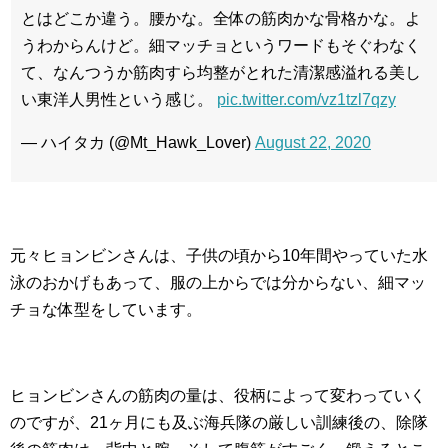
とはどこか違う。腰かな。全体の筋肉かな骨格かな。よ
うわからんけど。細マッチョというワードもそぐわなく
て、なんつうか筋肉すら均整がとれた清潔感溢れる美し
い東洋人男性という感じ。
pic.twitter.com/vz1tzl7qzy
— ハイタカ (@Mt_Hawk_Lover)
August 22, 2020
元々ヒョンビンさんは、子供の頃から10年間やっていた水
泳のおかげもあって、服の上からでは分からない、細マッ
チョな体型をしています。
ヒョンビンさんの筋肉の量は、役柄によって変わっていく
のですが、21ヶ月にも及ぶ海兵隊の厳しい訓練後の、除隊