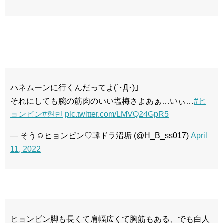
ハネムーンに行くんだってよ(´･Д･)」
それにしても腕の筋肉のいい塩梅さよあぁ…いぃ…
#ヒ
ョンビン
#현빈
pic.twitter.com/LMVQ24GpR5
— そう☺︎ヒョンビン♡韓ドラ沼垢 (@H_B_ss017)
April
11, 2022
ヒョンビン脚も長くて肩幅広くて胸筋もある、でも白人