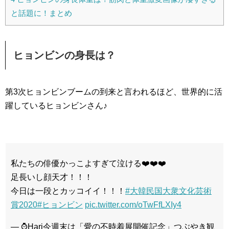
と話題に！まとめ
ヒョンビンの身長は？
第3次ヒョンビンブームの到来と言われるほど、世界的に活
躍しているヒョンビンさん♪
私たちの俳優かっこよすぎて泣ける❤️❤️❤️
足長いし顔天才！！！
今日は一段とカッコイイ！！！
#大韓民国大衆文化芸術
賞2020
#ヒョンビン
pic.twitter.com/oTwFfLXIy4
— ⌚️Hari今週末は「愛の不時着展開催記念」つぶやき観