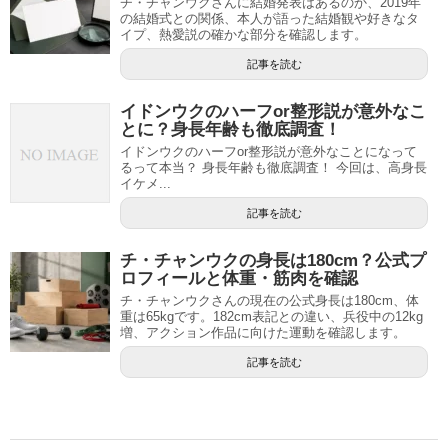
チ・チャンウクさんに結婚発表はあるのか、2019年
の結婚式との関係、本人が語った結婚観や好きなタ
イプ、熱愛説の確かな部分を確認します。
記事を読む
イドンウクのハーフor整形説が意外なこ
とに？身長年齢も徹底調査！
イドンウクのハーフor整形説が意外なことになって
るって本当？ 身長年齢も徹底調査！ 今回は、高身長
イケメ...
記事を読む
チ・チャンウクの身長は180cm？公式プ
ロフィールと体重・筋肉を確認
チ・チャンウクさんの現在の公式身長は180cm、体
重は65kgです。182cm表記との違い、兵役中の12kg
増、アクション作品に向けた運動を確認します。
記事を読む