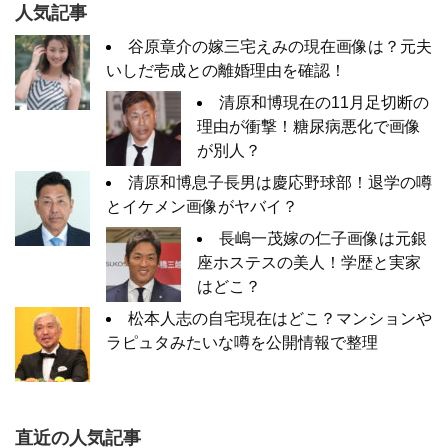
人気記事
谷原章介の嫁三宅えみの現在画像は？元夫
いしだ壱成との離婚理由を確認！
清原和博現在の11月足切断の
理由が衝撃！糖尿病悪化で画像
が別人？
清原和博息子長男は慶応野球部！退学の噂
とイケメン画像がヤバイ？
長嶋一茂嫁の仁子画像は元銀
座ホステスの美人！学歴と実家
はどこ？
松本人志の自宅現在はどこ？マンションや
ラピュタみたいな噂を公開情報で整理
直近の人気記事