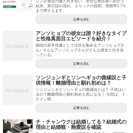
ジンが過去の傷と向き合い、幸せな再出発へ向かう
結末。第12話の流れ、エリックの役割、視聴率2.7％
まで押さえます。
記事を読む
アンソヒョプの彼女は誰？好きなタイプ
と性格真面目エピソードを紹介！
期待の若手俳優として注目を集めるアンソヒョプさ
ん♪ そんなアンソヒョプさんがどんな彼女と付き合
っている...
記事を読む
ソンジュンギとソンヘギョの復縁説と子
供情報！離婚理由と馴れ初めは？
ソンジュンギとソンヘギョの復縁説とは？ 子供はい
るの？離婚理由と馴れ初めも気になる！ 今回は、イ
ケメン韓...
記事を読む
チ・チャンウクは結婚してる？結婚式の
理由と結婚観・熱愛説を確認