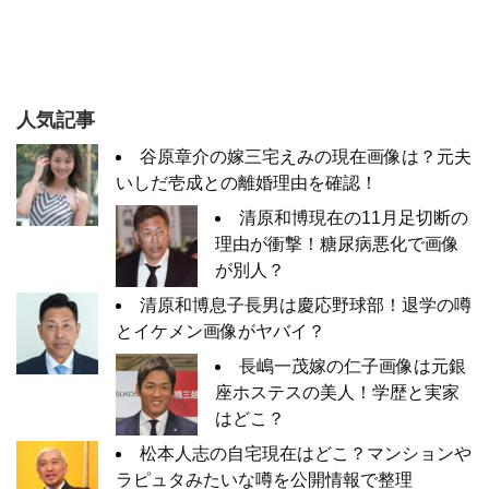
人気記事
谷原章介の嫁三宅えみの現在画像は？元夫
いしだ壱成との離婚理由を確認！
清原和博現在の11月足切断の
理由が衝撃！糖尿病悪化で画像
が別人？
清原和博息子長男は慶応野球部！退学の噂
とイケメン画像がヤバイ？
長嶋一茂嫁の仁子画像は元銀
座ホステスの美人！学歴と実家
はどこ？
松本人志の自宅現在はどこ？マンションや
ラピュタみたいな噂を公開情報で整理