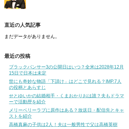
直近の人気記事
まだデータがありません。
最近の投稿
ブラックパンサー3の公開日はいつ？全米は2028年12月
15日で日本は未定
世にも奇妙な物語「下請け」はどこで見れる？IMP.7人
の役柄とあらすじ
せとゆいかの結婚相手・くまおかりおは誰？夫もドラマ
ーで活動歴を紹介
メリーベリーラブに原作はある？放送日・配信先とキャ
ストを紹介
高橋真麻の子供は2人！夫は一般男性で父は高橋英樹