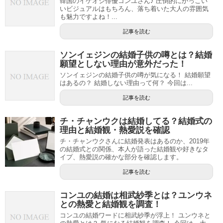
韓国のイケオジ俳優コンユさん♪ 圧倒的にかっこい
いビジュアルはもちろん、落ち着いた大人の雰囲気
も魅力ですよね！...
記事を読む
ソンイェジンの結婚子供の噂とは？結婚
願望としない理由が意外だった！
ソンイェジンの結婚子供の噂が気になる！ 結婚願望
はあるの？ 結婚しない理由って何？ 今回は...
記事を読む
チ・チャンウクは結婚してる？結婚式の
理由と結婚観・熱愛説を確認
チ・チャンウクさんに結婚発表はあるのか、2019年
の結婚式との関係、本人が語った結婚観や好きなタ
イプ、熱愛説の確かな部分を確認します。
記事を読む
コンユの結婚は相武紗季とは？ユンウネ
との熱愛と結婚観を調査！
コンユの結婚ワードに相武紗季が浮上！ ユンウネと