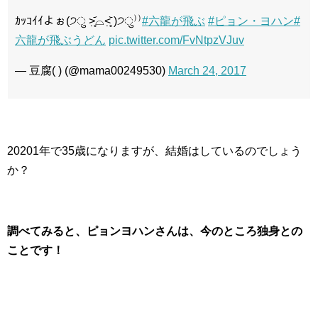
ｶｯｺｲｲよぉ(੭ु ˃̣̣̥᷄⌓˂̣̣̥᷅ )੭ु⁾⁾
#六龍が飛ぶ
#ピョン・ヨハン
#
六龍が飛ぶうどん
pic.twitter.com/FvNtpzVJuv
— 豆腐( ) (@mama00249530)
March 24, 2017
20201年で35歳になりますが、結婚はしているのでしょう
か？
調べてみると、ピョンヨハンさんは、今のところ独身との
ことです！