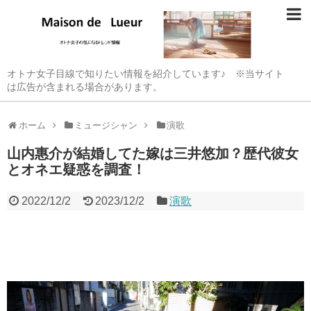
オトナ女子目線で知りたい情報を紹介しています♪ ※当サイト
は広告が含まれる場合があります。
ホーム
ミュージシャン
演歌
山内惠介が結婚してた嫁は三井悠加？歴代彼女
とオネエ疑惑を調査！
2022/12/2
2023/12/2
演歌