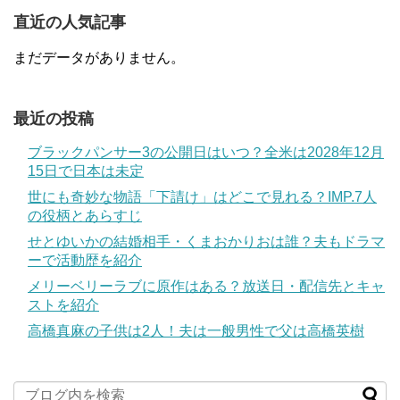
直近の人気記事
まだデータがありません。
最近の投稿
ブラックパンサー3の公開日はいつ？全米は2028年12月
15日で日本は未定
世にも奇妙な物語「下請け」はどこで見れる？IMP.7人
の役柄とあらすじ
せとゆいかの結婚相手・くまおかりおは誰？夫もドラマ
ーで活動歴を紹介
メリーベリーラブに原作はある？放送日・配信先とキャ
ストを紹介
高橋真麻の子供は2人！夫は一般男性で父は高橋英樹