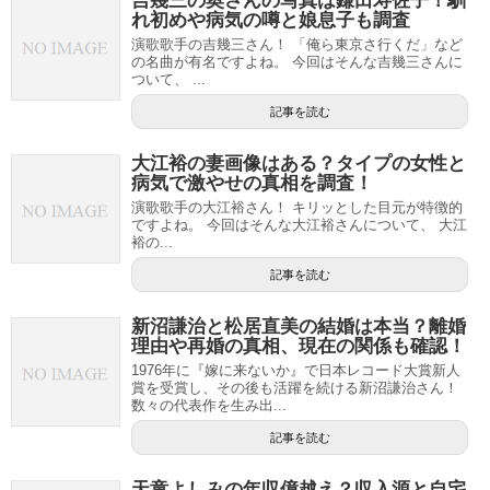
吉幾三の奥さんの写真は鎌田寿佐子！馴
れ初めや病気の噂と娘息子も調査
演歌歌手の吉幾三さん！ 「俺ら東京さ行くだ」など
の名曲が有名ですよね。 今回はそんな吉幾三さんに
ついて、 ...
記事を読む
大江裕の妻画像はある？タイプの女性と
病気で激やせの真相を調査！
演歌歌手の大江裕さん！ キリッとした目元が特徴的
ですよね。 今回はそんな大江裕さんについて、 大江
裕の...
記事を読む
新沼謙治と松居直美の結婚は本当？離婚
理由や再婚の真相、現在の関係も確認！
1976年に『嫁に来ないか』で日本レコード大賞新人
賞を受賞し、その後も活躍を続ける新沼謙治さん！
数々の代表作を生み出...
記事を読む
天童よしみの年収億越え？収入源と自宅