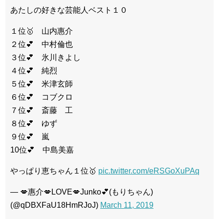
あたしの好きな芸能人ベスト１０
１位🥇 山内惠介
２位💕 中村倫也
３位💕 氷川きよし
４位💕 純烈
５位💕 米津玄師
６位💕 コブクロ
７位💕 斎藤 工
８位💕 ゆず
９位💕 嵐
10位💕 中島美嘉
やっぱり恵ちゃん１位🥇
pic.twitter.com/eRSGoXuPAq
— 💋惠介💋LOVE💋Junko💕(もりちゃん)
(@qDBXFaU18HmRJoJ)
March 11, 2019