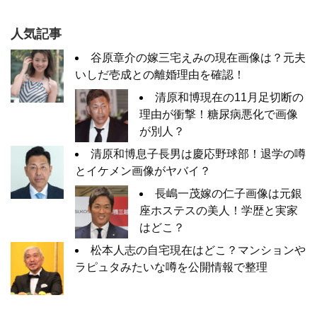
人気記事
谷原章介の嫁三宅えみの現在画像は？元夫
いしだ壱成との離婚理由を確認！
清原和博現在の11月足切断の
理由が衝撃！糖尿病悪化で画像
が別人？
清原和博息子長男は慶応野球部！退学の噂
とイケメン画像がヤバイ？
長嶋一茂嫁の仁子画像は元銀
座ホステスの美人！学歴と実家
はどこ？
松本人志の自宅現在はどこ？マンションや
ラピュタみたいな噂を公開情報で整理