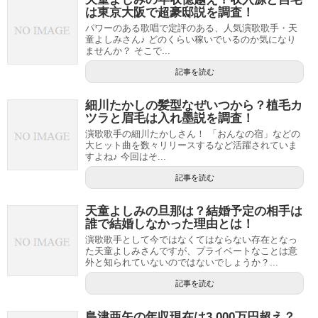
は東京大阪で超豪邸説を調査！
パワーのある歌唱で定評のある、人気演歌歌手・天
童よしみさん♪ どのくらい稼いでいるのか気になり
ませんか？ そこで...
記事を読む
細川たかしの髪型なぜいつから？植毛カ
ツラと眉毛は入れ墨説を調査！
演歌歌手の細川たかしさん！ 「おんなの宿」などの
大ヒット曲を数々リリースするなど活躍されていま
すよね♪ 今回はそ...
記事を読む
天童よしみの旦那は？結婚予定の相手は
誰で結婚しなかった理由とは！
演歌歌手として今ではなくてはならない存在となっ
た天童よしみさんですが、プライベートなことは意
外と知られていないのではないでしょうか？...
記事を読む
島津亜矢の年収現在は3,000万円超え？