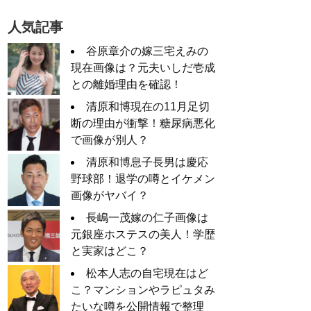
人気記事
谷原章介の嫁三宅えみの
現在画像は？元夫いしだ壱成
との離婚理由を確認！
清原和博現在の11月足切
断の理由が衝撃！糖尿病悪化
で画像が別人？
清原和博息子長男は慶応
野球部！退学の噂とイケメン
画像がヤバイ？
長嶋一茂嫁の仁子画像は
元銀座ホステスの美人！学歴
と実家はどこ？
松本人志の自宅現在はど
こ？マンションやラピュタみ
たいな噂を公開情報で整理