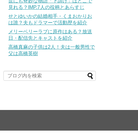
世にも奇妙な物語「下請け」はどこで
見れる？IMP.7人の役柄とあらすじ
せとゆいかの結婚相手・くまおかりお
は誰？夫もドラマーで活動歴を紹介
メリーベリーラブに原作はある？放送
日・配信先とキャストを紹介
高橋真麻の子供は2人！夫は一般男性で
父は高橋英樹