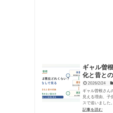
ギャル曽
化と昔と
2026/2/24
ギャル曽根さん
見える理由、子
スで追いました
記事を読む