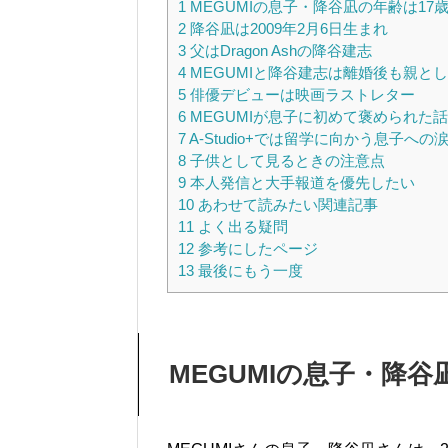
1
MEGUMIの息子・降谷凪の年齢は17
2
降谷凪は2009年2月6日生まれ
3
父はDragon Ashの降谷建志
4
MEGUMIと降谷建志は離婚後も親と
5
俳優デビューは映画ラストレター
6
MEGUMIが息子に初めて褒められた
7
A-Studio+では留学に向かう息子への
8
子供として見るときの注意点
9
本人発信と大手報道を優先したい
10
あわせて読みたい関連記事
11
よく出る疑問
12
参考にしたページ
13
最後にもう一度
MEGUMIの息子・降谷