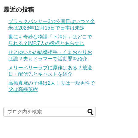
最近の投稿
ブラックパンサー3の公開日はいつ？全
米は2028年12月15日で日本は未定
世にも奇妙な物語「下請け」はどこで
見れる？IMP.7人の役柄とあらすじ
せとゆいかの結婚相手・くまおかりお
は誰？夫もドラマーで活動歴を紹介
メリーベリーラブに原作はある？放送
日・配信先とキャストを紹介
高橋真麻の子供は2人！夫は一般男性で
父は高橋英樹