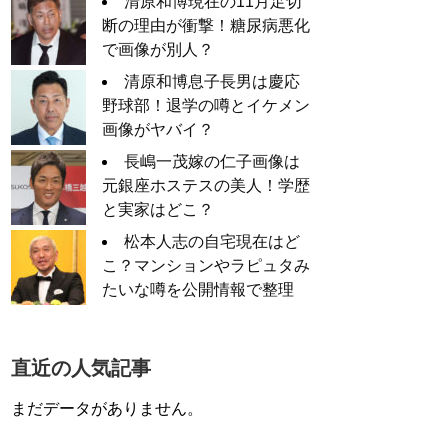
清原和博現在の11月足切
断の理由が衝撃！糖尿病悪化
で画像が別人？
清原和博息子長男は慶応
野球部！退学の噂とイケメン
画像がヤバイ？
長嶋一茂嫁の仁子画像は
元銀座ホステスの美人！学歴
と実家はどこ？
松本人志の自宅現在はど
こ？マンションやラピュタみ
たいな噂を公開情報で整理
直近の人気記事
まだデータがありません。