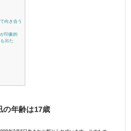
歳
して向き合う
話が印象的
涙も出た
凪の年齢は17歳