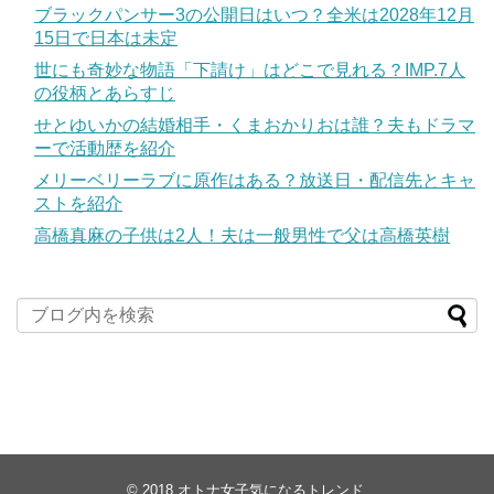
ブラックパンサー3の公開日はいつ？全米は2028年12月
15日で日本は未定
世にも奇妙な物語「下請け」はどこで見れる？IMP.7人
の役柄とあらすじ
せとゆいかの結婚相手・くまおかりおは誰？夫もドラマ
ーで活動歴を紹介
メリーベリーラブに原作はある？放送日・配信先とキャ
ストを紹介
高橋真麻の子供は2人！夫は一般男性で父は高橋英樹
© 2018
オトナ女子気になるトレンド
.