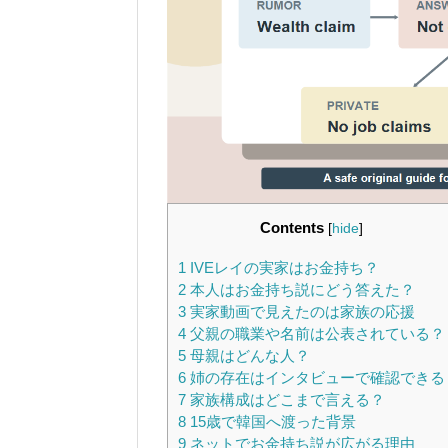
Contents
[
hide
]
1
IVEレイの実家はお金持ち？
2
本人はお金持ち説にどう答えた？
3
実家動画で見えたのは家族の応援
4
父親の職業や名前は公表されている？
5
母親はどんな人？
6
姉の存在はインタビューで確認できる
7
家族構成はどこまで言える？
8
15歳で韓国へ渡った背景
9
ネットでお金持ち説が広がる理由