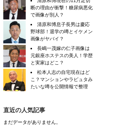
清原和博現在の11月足切
断の理由が衝撃！糖尿病悪化
で画像が別人？
清原和博息子長男は慶応
野球部！退学の噂とイケメン
画像がヤバイ？
長嶋一茂嫁の仁子画像は
元銀座ホステスの美人！学歴
と実家はどこ？
松本人志の自宅現在はど
こ？マンションやラピュタみ
たいな噂を公開情報で整理
直近の人気記事
まだデータがありません。