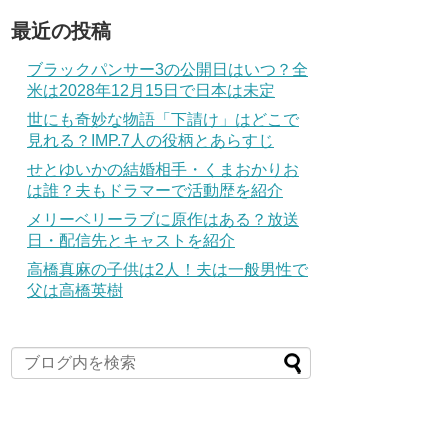
最近の投稿
ブラックパンサー3の公開日はいつ？全
米は2028年12月15日で日本は未定
世にも奇妙な物語「下請け」はどこで
見れる？IMP.7人の役柄とあらすじ
せとゆいかの結婚相手・くまおかりお
は誰？夫もドラマーで活動歴を紹介
メリーベリーラブに原作はある？放送
日・配信先とキャストを紹介
高橋真麻の子供は2人！夫は一般男性で
父は高橋英樹