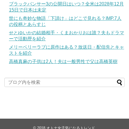
ブラックパンサー3の公開日はいつ？全米は2028年12月
15日で日本は未定
世にも奇妙な物語「下請け」はどこで見れる？IMP.7人
の役柄とあらすじ
せとゆいかの結婚相手・くまおかりおは誰？夫もドラマ
ーで活動歴を紹介
メリーベリーラブに原作はある？放送日・配信先とキャ
ストを紹介
高橋真麻の子供は2人！夫は一般男性で父は高橋英樹
© 2018
オトナ女子気になるトレンド
.