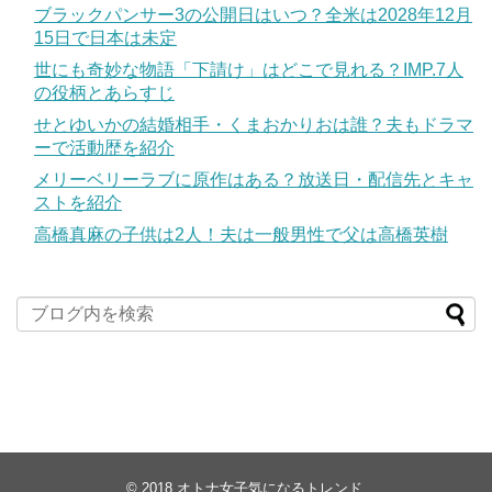
ブラックパンサー3の公開日はいつ？全米は2028年12月
15日で日本は未定
世にも奇妙な物語「下請け」はどこで見れる？IMP.7人
の役柄とあらすじ
せとゆいかの結婚相手・くまおかりおは誰？夫もドラマ
ーで活動歴を紹介
メリーベリーラブに原作はある？放送日・配信先とキャ
ストを紹介
高橋真麻の子供は2人！夫は一般男性で父は高橋英樹
© 2018
オトナ女子気になるトレンド
.