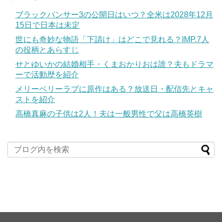
ブラックパンサー3の公開日はいつ？全米は2028年12月
15日で日本は未定
世にも奇妙な物語「下請け」はどこで見れる？IMP.7人
の役柄とあらすじ
せとゆいかの結婚相手・くまおかりおは誰？夫もドラマ
ーで活動歴を紹介
メリーベリーラブに原作はある？放送日・配信先とキャ
ストを紹介
高橋真麻の子供は2人！夫は一般男性で父は高橋英樹