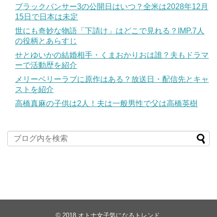
ブラックパンサー3の公開日はいつ？全米は2028年12月
15日で日本は未定
世にも奇妙な物語「下請け」はどこで見れる？IMP.7人
の役柄とあらすじ
せとゆいかの結婚相手・くまおかりおは誰？夫もドラマ
ーで活動歴を紹介
メリーベリーラブに原作はある？放送日・配信先とキャ
ストを紹介
高橋真麻の子供は2人！夫は一般男性で父は高橋英樹
© 2018
オトナ女子気になるトレンド
.