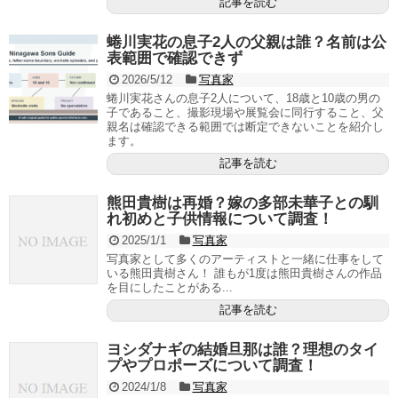
記事を読む
蜷川実花の息子2人の父親は誰？名前は公
表範囲で確認できず
2026/5/12
写真家
蜷川実花さんの息子2人について、18歳と10歳の男の
子であること、撮影現場や展覧会に同行すること、父
親名は確認できる範囲では断定できないことを紹介し
ます。
記事を読む
熊田貴樹は再婚？嫁の多部未華子との馴
れ初めと子供情報について調査！
2025/1/1
写真家
写真家として多くのアーティストと一緒に仕事をして
いる熊田貴樹さん！ 誰もが1度は熊田貴樹さんの作品
を目にしたことがある...
記事を読む
ヨシダナギの結婚旦那は誰？理想のタイ
プやプロポーズについて調査！
2024/1/8
写真家