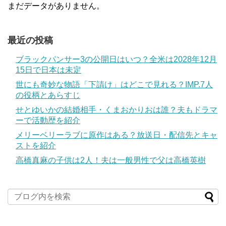
まだデータがありません。
最近の投稿
ブラックパンサー3の公開日はいつ？全米は2028年12月
15日で日本は未定
世にも奇妙な物語「下請け」はどこで見れる？IMP.7人
の役柄とあらすじ
せとゆいかの結婚相手・くまおかりおは誰？夫もドラマ
ーで活動歴を紹介
メリーベリーラブに原作はある？放送日・配信先とキャ
ストを紹介
高橋真麻の子供は2人！夫は一般男性で父は高橋英樹