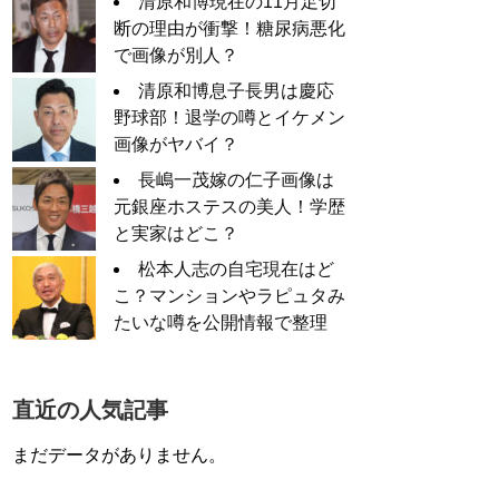
清原和博現在の11月足切
断の理由が衝撃！糖尿病悪化
で画像が別人？
清原和博息子長男は慶応
野球部！退学の噂とイケメン
画像がヤバイ？
長嶋一茂嫁の仁子画像は
元銀座ホステスの美人！学歴
と実家はどこ？
松本人志の自宅現在はど
こ？マンションやラピュタみ
たいな噂を公開情報で整理
直近の人気記事
まだデータがありません。