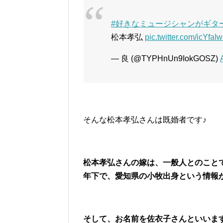
#好きなミュージシャンがギタ
松本孝弘
pic.twitter.com/icYfaI
— 良 (@TYPHnUn9IokGOSZ)
そんな松本孝弘さんは既婚者です♪
松本孝弘さんの嫁は、一般人とのこと
年下で、愛知県の小牧出身という情報
そして、お名前を佐衣子さんといいます