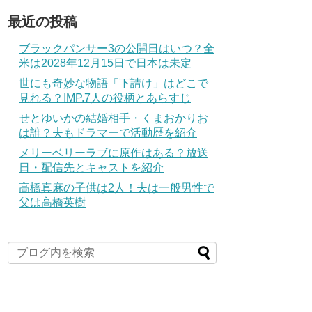
最近の投稿
ブラックパンサー3の公開日はいつ？全
米は2028年12月15日で日本は未定
世にも奇妙な物語「下請け」はどこで
見れる？IMP.7人の役柄とあらすじ
せとゆいかの結婚相手・くまおかりお
は誰？夫もドラマーで活動歴を紹介
メリーベリーラブに原作はある？放送
日・配信先とキャストを紹介
高橋真麻の子供は2人！夫は一般男性で
父は高橋英樹