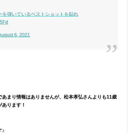
ーを弾いているベストショットを貼れ
w5Fd
August 6, 2021
であまり情報はありませんが、松本孝弘さんよりも11歳
があります！
♪