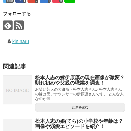
error
0
0
フォローする
kininaru
関連記事
松本人志の嫁伊原凛の現在画像が激変？
馴れ初めや父親の職業を調査！
お笑い芸人の大御所・松本人志さん♪ 松本人志さん
の嫁は元アナウンサーの伊原凛さんです。 どんな人
なのか気...
記事を読む
松本人志の娘(てら)の小学校や年齢は？
画像や溺愛エピソードを紹介！