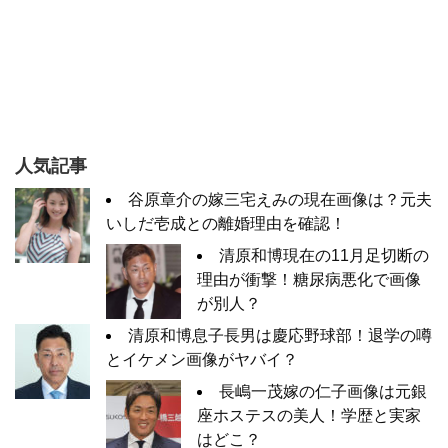
人気記事
谷原章介の嫁三宅えみの現在画像は？元夫
いしだ壱成との離婚理由を確認！
清原和博現在の11月足切断の
理由が衝撃！糖尿病悪化で画像
が別人？
清原和博息子長男は慶応野球部！退学の噂
とイケメン画像がヤバイ？
長嶋一茂嫁の仁子画像は元銀
座ホステスの美人！学歴と実家
はどこ？