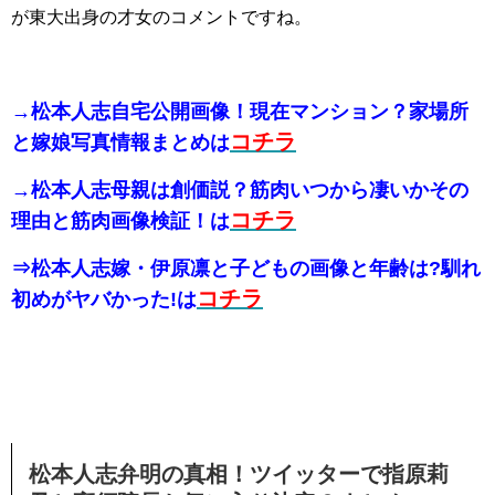
が東大出身の才女のコメントですね。
→松本人志自宅公開画像！現在マンション？家場所
コチラ
と嫁娘写真情報まとめは
→松本人志母親は創価説？筋肉いつから凄いかその
コチラ
理由と筋肉画像検証！は
⇒松本人志嫁・伊原凛と子どもの画像と年齢は?馴れ
コチラ
初めがヤバかった!は
松本人志弁明の真相！ツイッターで指原莉