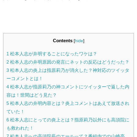
Contents
[
hide
]
1
松本人志が弁明することになったワケは？
2
松本人志の弁明原因の発言にネットの反応はどうだった？
3
松本人志の炎上は指原莉乃が消火した？神対応のツイッタ
ーコメントとは！
4
松本人志が指原莉乃の神コメントにツイッターで返した内
容は！世間はどう見た？
5
松本人志の弁明内容とは？炎上コメントはあえて放送され
ていた！
6
松本人志にとっての炎上とは？指原莉乃以外にも高須院に
も救われた！
7
松本人志への高須院長のエールって？番組内での山崎亮