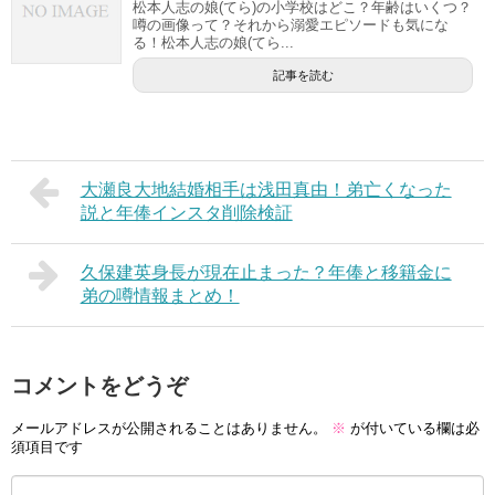
松本人志の娘(てら)の小学校はどこ？年齢はいくつ？
噂の画像って？それから溺愛エピソードも気にな
る！松本人志の娘(てら...
記事を読む
大瀬良大地結婚相手は浅田真由！弟亡くなった
説と年俸インスタ削除検証
久保建英身長が現在止まった？年俸と移籍金に
弟の噂情報まとめ！
コメントをどうぞ
メールアドレスが公開されることはありません。
※
が付いている欄は必
須項目です