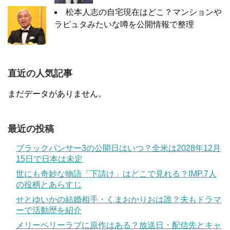
松本人志の自宅現在はどこ？マンションや
ラピュタみたいな噂を公開情報で整理
直近の人気記事
まだデータがありません。
最近の投稿
ブラックパンサー3の公開日はいつ？全米は2028年12月
15日で日本は未定
世にも奇妙な物語「下請け」はどこで見れる？IMP.7人
の役柄とあらすじ
せとゆいかの結婚相手・くまおかりおは誰？夫もドラマ
ーで活動歴を紹介
メリーベリーラブに原作はある？放送日・配信先とキャ