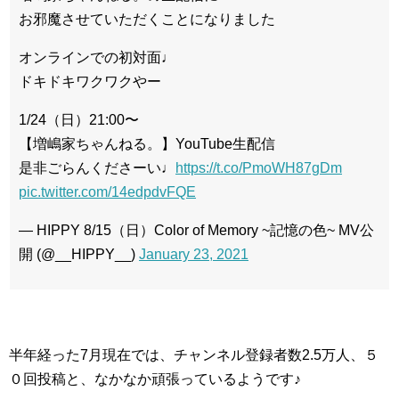
お邪魔させていただくことになりました
オンラインでの初対面♩
ドキドキワクワクやー
1/24（日）21:00〜
【増嶋家ちゃんねる。】YouTube生配信
是非ごらんくださーい♩
https://t.co/PmoWH87gDm
pic.twitter.com/14edpdvFQE
— HIPPY 8/15（日）Color of Memory ~記憶の色~ MV公
開 (@__HIPPY__)
January 23, 2021
半年経った7月現在では、チャンネル登録者数2.5万人、５
０回投稿と、なかなか頑張っているようです♪