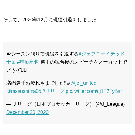
そして、2020年12月に現役引退をしました。
今シーズン限りで現役を引退する
#ジェフユナイテッド
千葉
#増嶋竜也
選手の試合後のスピーチをノーカットで
どうぞ💁‍♀️
増嶋選手お疲れさまでした❗️☺️
@jef_united
@masushima05
#Ｊリーグ
pic.twitter.com/dj1T2TyBsr
— Ｊリーグ（日本プロサッカーリーグ） (@J_League)
December 20, 2020