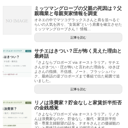
ミッツマングローブの父親の死因は？父
親職業と母親実家情報を調査
オネエの中でマツコデラックスさんと肩を並べるぐ
らいの人気を誇り、“女装家”という肩書を確立させた
ミッツマングローブさん！ 情報...
記事を読む
サチエはきつい？圧が怖く見えた理由と
最終話
『さよならプロポーズ via オーストラリア』サチエ
さんがきつい・圧が怖いと言われた理由を、ゆきぽ
よさんの指摘、不信感、ノート、フラッシュバッ
ク、最終話の逆プロポーズまで番組で出た範囲で追
いました。
記事を読む
リノは浪費家？貯金なしと家賃折半拒否
の金銭感覚
『さよならプロポーズ via オーストラリア』リノさ
んは浪費家なのか、貯金なし・服代・家賃折半拒
否・専業主婦願望の話を、ナオキさんとの価値観の
ズレと最終話の結婚結果まで確認できます。