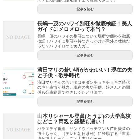
記事を読む
長嶋一茂のハワイ別荘を徹底検証！美人
ガイドにメロメロって本当？
長嶋一茂のハワイの別荘について場所や価格を徹底
検証！ハワイに別荘を持つきっかけが意外と壮絶だ
った？ハワイロケで美人ガ...
記事を読む
濱田マリの若い頃がかわいい！現在の夫
と子供・歌手時代
濱田マリさんの若い頃はモダンチョキチョキズ時代
の声と表情が魅力。現在の夫や子供、娘さんとの関
係も公表範囲でやさしくたどります。
記事を読む
山本リシャール登眞(とうま)の大学高校
はどこ？両親と経歴も凄い！
バラエテイ番組「サンドウィッチマン＆芦田愛菜の
博士ちゃん」（テレビ朝日系列）に登場する「世界
遺産博士ちゃん」こと山本リシャー...