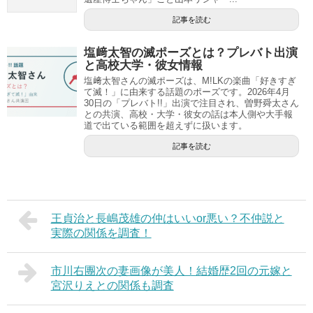
記事を読む
塩﨑太智の滅ポーズとは？プレバト出演
と高校大学・彼女情報
塩﨑太智さんの滅ポーズは、M!LKの楽曲「好きすぎ
て滅！」に由来する話題のポーズです。2026年4月
30日の「プレバト!!」出演で注目され、曽野舜太さん
との共演、高校・大学・彼女の話は本人側や大手報
道で出ている範囲を超えずに扱います。
記事を読む
王貞治と長嶋茂雄の仲はいいor悪い？不仲説と
実際の関係を調査！
市川右團次の妻画像が美人！結婚歴2回の元嫁と
宮沢りえとの関係も調査