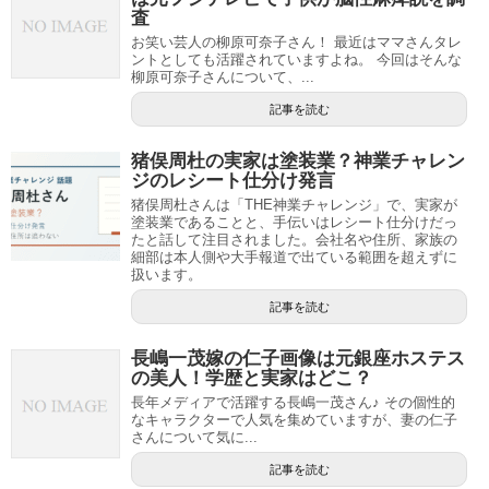
査
お笑い芸人の柳原可奈子さん！ 最近はママさんタレ
ントとしても活躍されていますよね。 今回はそんな
柳原可奈子さんについて、...
記事を読む
猪俣周杜の実家は塗装業？神業チャレン
ジのレシート仕分け発言
猪俣周杜さんは「THE神業チャレンジ」で、実家が
塗装業であることと、手伝いはレシート仕分けだっ
たと話して注目されました。会社名や住所、家族の
細部は本人側や大手報道で出ている範囲を超えずに
扱います。
記事を読む
長嶋一茂嫁の仁子画像は元銀座ホステス
の美人！学歴と実家はどこ？
長年メディアで活躍する長嶋一茂さん♪ その個性的
なキャラクターで人気を集めていますが、妻の仁子
さんについて気に...
記事を読む