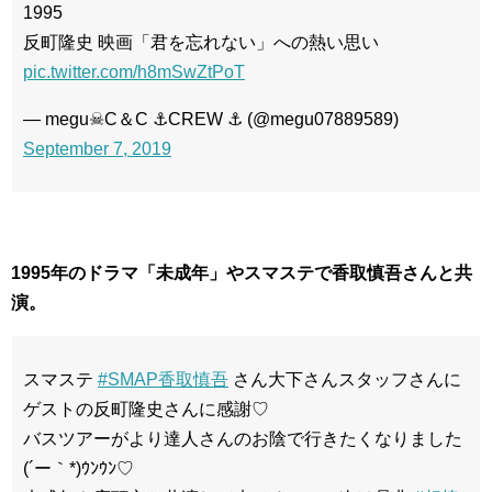
1995
反町隆史 映画「君を忘れない」への熱い思い
pic.twitter.com/h8mSwZtPoT
— megu☠C＆C ⚓CREW ‎⚓ (@megu07889589)
September 7, 2019
1995年のドラマ「未成年」やスマステで香取慎吾さんと共
演。
スマステ
#SMAP香取慎吾
さん大下さんスタッフさんに
ゲストの反町隆史さんに感謝♡
バスツアーがより達人さんのお陰で行きたくなりました
(´ー｀*)ｳﾝｳﾝ♡