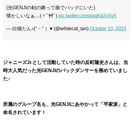
(光GENJIの剣の舞って曲でバックにいた)
懐かしいなぁ…(〃ﾟ艸ﾟ)
pic.twitter.com/qsgKdJyXv5
— 白猫たん♪(°－° ）♥️ (@whitecat_tan)
October 10, 2015
ジャニーズJr.として活動していた時の反町隆史さんは、当
時大人気だった光GENJIのバックダンサーを務めていまし
た♪
所属のグループ名も、光GENJIにあやかって「平家派」と
命名されています！