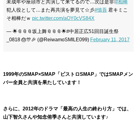
未成年や座頭市と共演して来てるので…次は是非❕
#相棒
犯人役として…また再共演を夢見て☆彡
#慎吾
君キミこ
そ相棒だｗ
pic.twitter.com/aOY0cVS84X
— 🌟📎📎📎坂上舞📎📎📎🌟#中居正広51回目誕生祭
_0818 🎂🎊🎉 (@ReiwamoSMILE099)
February 11, 2017
1999年のSMAP×SMAP「ビストロSMAP」ではSMAPメン
バー全員と共演を果たしています！
さらに、2012年のドラマ「最高の人生の終わり方」では、
山下智久さんや知念侑季さんと共演しています♪