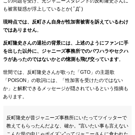
この問題を受け、元ジャニーズタレントの反町隆史さんに
も被害疑惑が浮上しているとか( ﾟДﾟ)
現時点では、反町さん自身が性加害被害を訴えているわけ
ではありません
。
反町隆史さんの退社の背景には、上述のようにファンに手
を出した以外に、ジャニーズ事務所でのパワハラやセクハ
ラがあったのではないかとの憶測も飛び交っています
。
世間では、反町隆史さんが歌った「GTO」の主題歌
「POISON」の歌詞には、「性加害を受けたのではない
か」と解釈できるメッセージが隠されているという指摘も
あります。
反町隆史が昔ジャニーズ事務所にいたってツイッターで
教えてもらったんだよな、確か。”言いたい事も言えない
こんな世の中じゃポイズン”ってジャニーさんに食われた