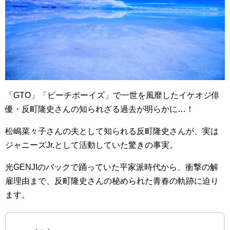
「GTO」「ビーチボーイズ」で一世を風靡したイケオジ俳
優・反町隆史さんの知られざる過去が明らかに…！
松嶋菜々子さんの夫として知られる反町隆史さんが、実は
ジャニーズJr.として活動していた驚きの事実。
光GENJIのバックで踊っていた平家派時代から、衝撃の解
雇理由まで、反町隆史さんの秘められた青春の軌跡に迫り
ます。