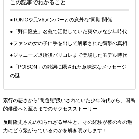
この記事でわかること
●TOKIOや元V6メンバーとの意外な”同期”関係
●「野口隆史」名義で活動していた爽やかな少年時代
●ファンの女の子に手を出して解雇された衝撃の真相
●ジャニーズ退所後パリコレまで登場したモデル時代
●「POISON」の歌詞に隠された意味深なメッセージ
の謎
素行の悪さから”問題児”扱いされていた少年時代から、国民
的俳優へと至るまでのサクセスストーリー。
反町隆史さんの知られざる半生と、その経験が彼の今の魅
力にどう繋がっているのかを解き明かします！