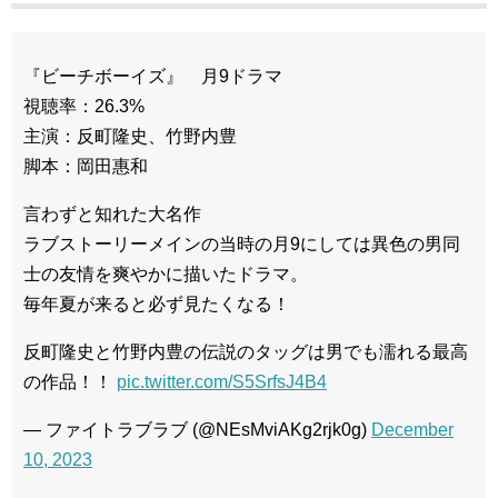
『ビーチボーイズ』 月9ドラマ
視聴率：26.3%
主演：反町隆史、竹野内豊
脚本：岡田惠和
言わずと知れた大名作
ラブストーリーメインの当時の月9にしては異色の男同
士の友情を爽やかに描いたドラマ。
毎年夏が来ると必ず見たくなる！
反町隆史と竹野内豊の伝説のタッグは男でも濡れる最高
の作品！！
pic.twitter.com/S5SrfsJ4B4
— ファイトラブラブ (@NEsMviAKg2rjk0g)
December
10, 2023