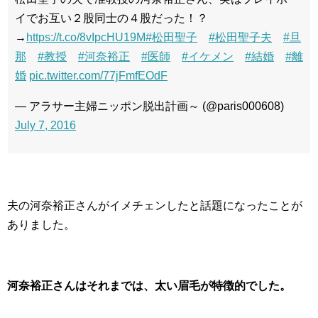
イでお互い２股同士の４股だった！？
→
https://t.co/8vIpcHU19M
#松田聖子
#松田聖子夫
#旦
那
#教授
#河奈裕正
#医師
#イケメン
#結婚
#離
婚
pic.twitter.com/77jFmfEOdF
— アラサー主婦ニッポン脱出計画～ (@paris000608)
July 7, 2016
夫の河奈裕正さんがイメチェンしたと話題になったことが
ありました。
河奈裕正さんはそれまでは、太い眉毛が特徴的でした。