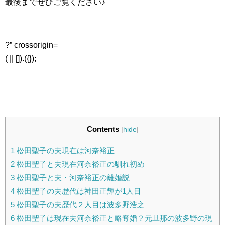
最後までぜひご覧ください♪
?” crossorigin=
( || []).({});
Contents
[
hide
]
1
松田聖子の夫現在は河奈裕正
2
松田聖子と夫現在河奈裕正の馴れ初め
3
松田聖子と夫・河奈裕正の離婚説
4
松田聖子の夫歴代は神田正輝が1人目
5
松田聖子の夫歴代２人目は波多野浩之
6
松田聖子は現在夫河奈裕正と略奪婚？元旦那の波多野の現