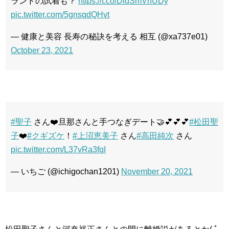
ランドの試着も？
https://t.co/DldSmVnUDy
pic.twitter.com/5gnsqdQHvt
— 健康と美容 長寿の秘訣を考える 相互 (@xa737e01)
October 23, 2021
#聖子
さん❤️旦那さんと手つなぎデート🤝💕💕💕
#松田聖
子
❤️
#クギズケ
！
#上沼恵美子
さん
#高田純次
さん
pic.twitter.com/L37vRa3fqI
— いちご (@ichigochan1201)
November 20, 2021