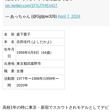
pic.twitter.com/1FSJTHEmG7
— あっちゃん (@Gjjtjpw326)
April 7, 2024
名 前
森下愛子
本 名
吉田佳代 (よしだかよ)
生年月
1958年4月8日（64歳）
日
出身地
東京都武蔵野市
職 業
女優
活動期
1977年ー1988年/1999年ー
間
2020年
高校1年の時に東京・新宿でスカウトされモデルとしてデビ