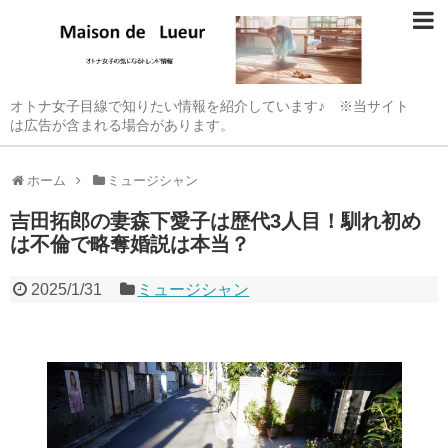
オトナ女子目線で知りたい情報を紹介しています♪ ※当サイト
は広告が含まれる場合があります。
ホーム
ミュージシャン
吉田拓郎の妻森下愛子は歴代3人目！馴れ初め
は不倫で略奪婚説は本当？
2025/1/31
ミュージシャン