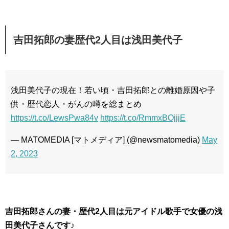
吉田拓郎の妻歴代2人目は浅田美代子
浅田美代子の現在！若い頃・吉田拓郎との離婚原因や子
供・歴代恋人・がんの噂を総まとめ
https://t.co/LewsPwa84v
https://t.co/RmmxBOjijE
— MATOMEDIA [マトメディア] (@newsmatomedia)
May
2, 2023
吉田拓郎さんの妻・歴代2人目は元アイドル歌手で女優の浅
田美代子さんです♪