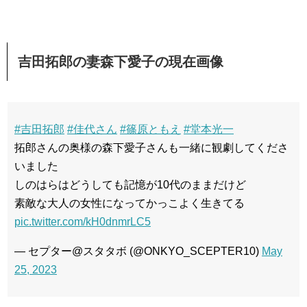
吉田拓郎の妻森下愛子の現在画像
#吉田拓郎
#佳代さん
#篠原ともえ
#堂本光一
拓郎さんの奥様の森下愛子さんも一緒に観劇してくださ
いました
しのはらはどうしても記憶が10代のままだけど
素敵な大人の女性になってかっこよく生きてる
pic.twitter.com/kH0dnmrLC5
— セプター@スタタボ (@ONKYO_SCEPTER10)
May
25, 2023