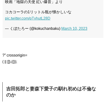
映画「地獄の天使 紅い爆音」より
コカコーラの1リットル瓶が懐かしいな
pic.twitter.com/pTvhutL28D
— くぼたろー (@kokuchanbaku)
March 10, 2023
?” crossorigin=
( || []).({});
吉田拓郎と妻森下愛子の馴れ初めは不倫な
のか