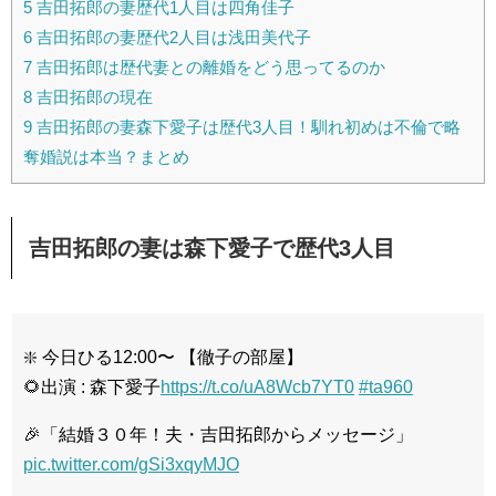
5
吉田拓郎の妻歴代1人目は四角佳子
6
吉田拓郎の妻歴代2人目は浅田美代子
7
吉田拓郎は歴代妻との離婚をどう思ってるのか
8
吉田拓郎の現在
9
吉田拓郎の妻森下愛子は歴代3人目！馴れ初めは不倫で略
奪婚説は本当？まとめ
吉田拓郎の妻は森下愛子で歴代3人目
❇️ 今日ひる12:00〜 【徹子の部屋】
🌻出演 : 森下愛子
https://t.co/uA8Wcb7YT0
#ta960
🎉「結婚３０年！夫・吉田拓郎からメッセージ」
pic.twitter.com/gSi3xqyMJO