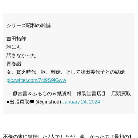
シリーズ昭和の雑誌
吉田拓郎
誰にも
話さなかった
青春譜
女、貧乏時代、歌、離婚、そして浅田美代子との結婚
pic.twitter.com/7ci9S9IGww
— 📗古書＆ふるもの＆紙資料 銀装堂書店📕 店頭買取
●出張買取🚚 (@ginshod)
January 24, 2024
不倫の末に結婚した2人でしたが、楽しかったのは最初の1