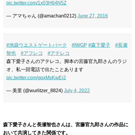
pic.twitter.com/1x03H64N5Z
— アマちゃん (@amachan0212)
June 27, 2016
#池袋ウエストゲートパーク
#IWGP
#森下愛子
#長瀬
智也
#アフレコ
#アテレコ
森下愛子さんのアテレコ。脚本の宮藤官九郎さんのラジ
オ、私一回電話で出たことあります
pic.twitter.com/gpxMsKwEj2
— 美里 (@wurlitzer_8824)
July 4, 2022
森下愛子さんと長瀬智也さんは、宮藤官九郎さんの作品に
おいて共演してきた関係です。