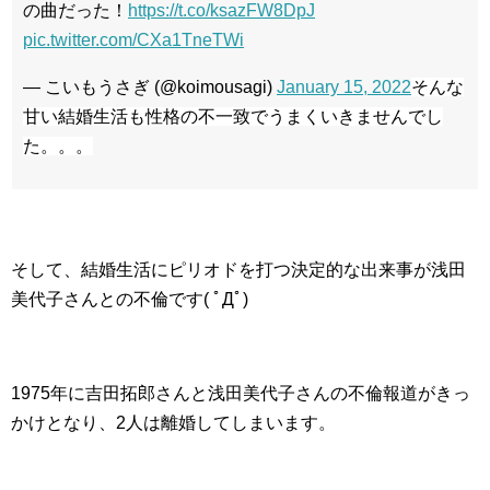
の曲だった！
https://t.co/ksazFW8DpJ
pic.twitter.com/CXa1TneTWi
— こいもうさぎ (@koimousagi)
January 15, 2022
そんな
甘い結婚生活も性格の不一致でうまくいきませんでし
た。。。
そして、結婚生活にピリオドを打つ決定的な出来事が浅田
美代子さんとの不倫です( ﾟДﾟ)
1975年に吉田拓郎さんと浅田美代子さんの不倫報道がきっ
かけとなり、2人は離婚してしまいます。