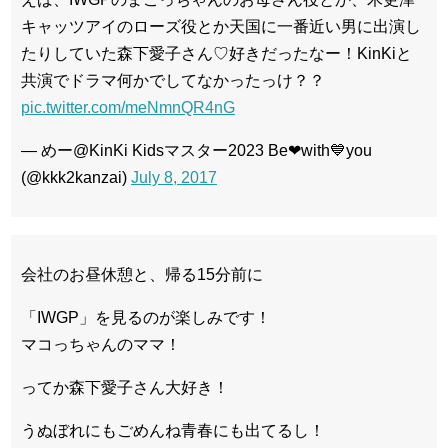
キャッツアイのローズ役とか天国に一番近い男に出演し
たりしていた森下愛子さん♡好きだったなー！KinKiと
共演でドラマ何かでしてなかったっけ？？
pic.twitter.com/meNmnQR4nG
— めー@KinKi Kidsマスター2023 Be❤with💙you
(@kkk2kanzai)
July 8, 2017
会社のお昼休憩と、帰る15分前に
「IWGP」を見るのが楽しみです！
マコっちゃんのママ！
ってか森下愛子さん大好き！
うぬぼれにもごめんね青春にも出てるし！