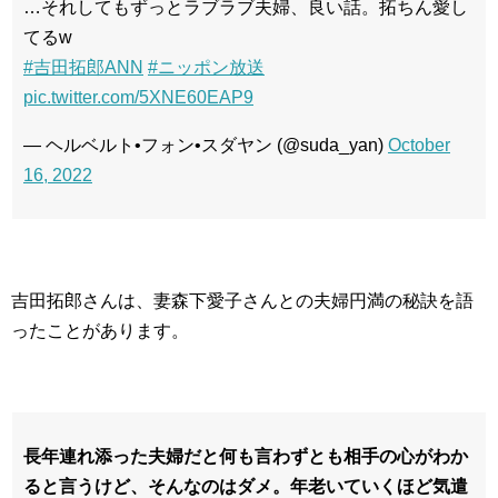
…それしてもずっとラブラブ夫婦、良い話。拓ちん愛し
てるw
#吉田拓郎ANN
#ニッポン放送
pic.twitter.com/5XNE60EAP9
— ヘルベルト•フォン•スダヤン (@suda_yan)
October
16, 2022
吉田拓郎さんは、妻森下愛子さんとの夫婦円満の秘訣を語
ったことがあります。
長年連れ添った夫婦だと何も言わずとも相手の心がわか
ると言うけど、そんなのはダメ。年老いていくほど気遣