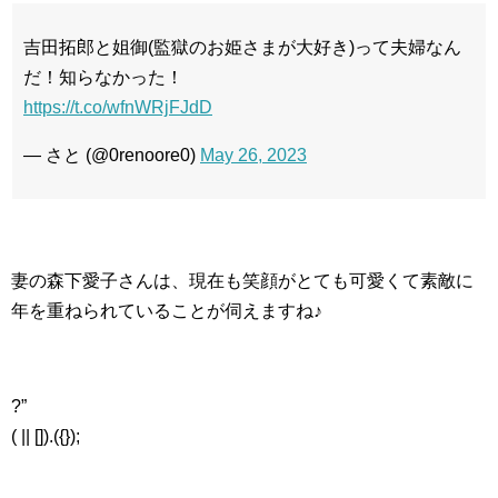
吉田拓郎と姐御(監獄のお姫さまが大好き)って夫婦なん
だ！知らなかった！
https://t.co/wfnWRjFJdD
— さと (@0renoore0)
May 26, 2023
妻の森下愛子さんは、現在も笑顔がとても可愛くて素敵に
年を重ねられていることが伺えますね♪
?”
( || []).({});