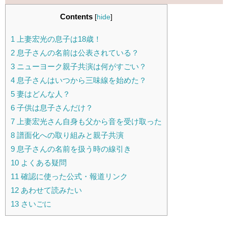
Contents
[
hide
]
1
上妻宏光の息子は18歳！
2
息子さんの名前は公表されている？
3
ニューヨーク親子共演は何がすごい？
4
息子さんはいつから三味線を始めた？
5
妻はどんな人？
6
子供は息子さんだけ？
7
上妻宏光さん自身も父から音を受け取った
8
譜面化への取り組みと親子共演
9
息子さんの名前を扱う時の線引き
10
よくある疑問
11
確認に使った公式・報道リンク
12
あわせて読みたい
13
さいごに