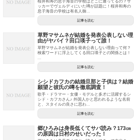
桜井和寿の息子海音の学校はどこに通ってるの？サ
ッカーでヴェルディにいた噂が話題に！桜井和寿の
息子海音の学校は有名人御...
記事を読む
草野マサムネが結婚を発表公表しない理
由がヤバイ？田口瑛子って誰！
草野マサムネが結婚を発表公表しない理由って何？
検索ワードに浮上してくる田口瑛子との関係とは！
...
記事を読む
シシドカフカの結婚旦那と子供は？結婚
願望と彼氏の噂を徹底調査！
歌手・ドラマー・女優・モデルと多才に活躍するシ
シド・カフカさん♪ 外国人かと思われるような名前
と、スタイルの良さに思わ...
記事を読む
郷ひろみは身長低くてサバ読み？173㎝
の原因は日村のせいだった！