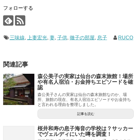
フォローする
三味線
,
上妻宏光
,
妻
,
子供
,
徹子の部屋
,
息子
RUCO
関連記事
森公美子の実家は仙台の森末旅館！場所
や有名人宿泊・お金持ちエピソードを確
認
森公美子さんの実家は仙台の森末旅館なのか、場
所、旅館の現在、有名人宿泊エピソードやお金持ち
と言われる理由を整理しました。
記事を読む
桜井和寿の息子海音の学校は？サッカー
でヴェルディにいた噂を調査！