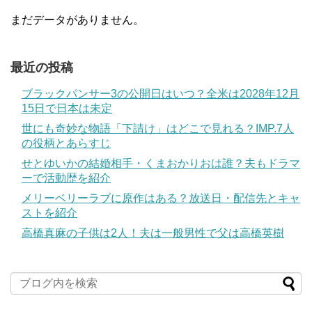
まだデータがありません。
最近の投稿
ブラックパンサー3の公開日はいつ？全米は2028年12月
15日で日本は未定
世にも奇妙な物語「下請け」はどこで見れる？IMP.7人
の役柄とあらすじ
せとゆいかの結婚相手・くまおかりおは誰？夫もドラマ
ーで活動歴を紹介
メリーベリーラブに原作はある？放送日・配信先とキャ
ストを紹介
高橋真麻の子供は2人！夫は一般男性で父は高橋英樹