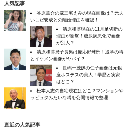
人気記事
谷原章介の嫁三宅えみの現在画像は？元夫
いしだ壱成との離婚理由を確認！
清原和博現在の11月足切断の
理由が衝撃！糖尿病悪化で画像
が別人？
清原和博息子長男は慶応野球部！退学の噂
とイケメン画像がヤバイ？
長嶋一茂嫁の仁子画像は元銀
座ホステスの美人！学歴と実家
はどこ？
松本人志の自宅現在はどこ？マンションや
ラピュタみたいな噂を公開情報で整理
直近の人気記事