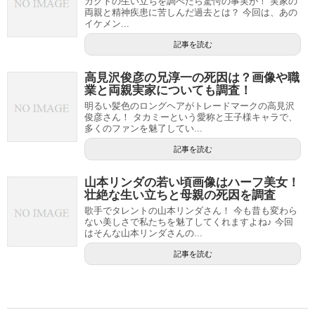
ガクトの生い立ちを調べたら驚愕の事実が！ 実家の
両親と精神疾患に苦しんだ過去とは？ 今回は、あの
イケメン...
記事を読む
高見沢俊彦の兄淳一の死因は？画像や職
業と両親実家についても調査！
明るい髪色のロングヘアがトレードマークの高見沢
俊彦さん！ タカミーという愛称と王子様キャラで、
多くのファンを魅了してい...
記事を読む
山本リンダの若い頃画像はハーフ美女！
壮絶な生い立ちと母親の死因を調査
歌手でタレントの山本リンダさん！ 今も昔も変わら
ない美しさで私たちを魅了してくれますよね♪ 今回
はそんな山本リンダさんの...
記事を読む