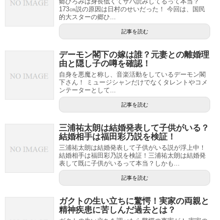
郷ひろみは身長低くてサバ読みしてるって本当？
173㎝説の原因は日村のせいだった！ 今回は、国民
的大スターの郷ひ...
記事を読む
デーモン閣下の嫁は誰？元妻との離婚理
由と隠し子の噂を確認！
自身を悪魔と称し、音楽活動をしているデーモン閣
下さん！ ミュージシャンだけでなくタレントやコメ
ンテーターとして...
記事を読む
三浦祐太朗は結婚発表して子供がいる？
結婚相手は福田彩乃説を検証！
三浦祐太朗は結婚発表して子供がいる説が浮上中！
結婚相手は福田彩乃説を検証！三浦祐太朗は結婚発
表して既に子供がいるって本当？しかも...
記事を読む
ガクトの生い立ちに驚愕！実家の両親と
精神疾患に苦しんだ過去とは？