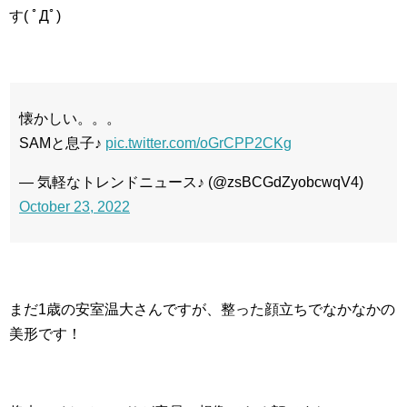
す( ﾟДﾟ)
懐かしい。。。
SAMと息子♪
pic.twitter.com/oGrCPP2CKg
— 気軽なトレンドニュース♪ (@zsBCGdZyobcwqV4)
October 23, 2022
まだ1歳の安室温大さんですが、整った顔立ちでなかなかの
美形です！