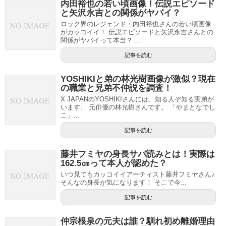
内田裕也の若い頃画像！伝説エピソード
と矢沢永吉との関係がヤバイ？
ロック界のレジェンド・内田裕也さんの若い頃画像
がカッコイイ！ 伝説エピソードと矢沢永吉さんとの
関係がヤバイって本当？ ...
記事を読む
YOSHIKIと弟の林光樹画像が激似？現在
の職業と兄弟不仲説を調査！
X JAPANのYOSHIKIさんには、知る人ぞ知る実弟が
います。 元俳優の林光樹さんです。 「やまとなでし
こ」...
記事を読む
藤井フミヤの身長サバ読みとは！実際は
162.5㎝って本人が認めた？
いつ見てもカッコイイアーティスト藤井フミヤさん♪
そんなの身長が気になります！ そこで今...
記事を読む
仲宗根泉の元夫は誰？馴れ初め離婚理由