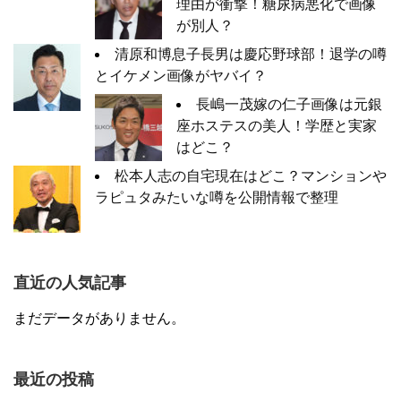
理由が衝撃！糖尿病悪化で画像
が別人？
清原和博息子長男は慶応野球部！退学の噂
とイケメン画像がヤバイ？
長嶋一茂嫁の仁子画像は元銀
座ホステスの美人！学歴と実家
はどこ？
松本人志の自宅現在はどこ？マンションや
ラピュタみたいな噂を公開情報で整理
直近の人気記事
まだデータがありません。
最近の投稿