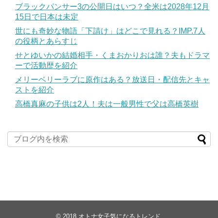
ブラックパンサー3の公開日はいつ？全米は2028年12月
15日で日本は未定
世にも奇妙な物語「下請け」はどこで見れる？IMP.7人
の役柄とあらすじ
せとゆいかの結婚相手・くまおかりおは誰？夫もドラマ
ーで活動歴を紹介
メリーベリーラブに原作はある？放送日・配信先とキャ
ストを紹介
高橋真麻の子供は2人！夫は一般男性で父は高橋英樹
© 2018
オトナ女子気になるトレンド
.