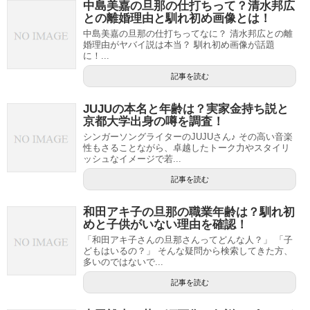
中島美嘉の旦那の仕打ちって？清水邦広
との離婚理由と馴れ初め画像とは！
中島美嘉の旦那の仕打ちってなに？ 清水邦広との離
婚理由がヤバイ説は本当？ 馴れ初め画像が話題
に！...
記事を読む
JUJUの本名と年齢は？実家金持ち説と
京都大学出身の噂を調査！
シンガーソングライターのJUJUさん♪ その高い音楽
性もさることながら、卓越したトーク力やスタイリ
ッシュなイメージで若...
記事を読む
和田アキ子の旦那の職業年齢は？馴れ初
めと子供がいない理由を確認！
「和田アキ子さんの旦那さんってどんな人？」 「子
どもはいるの？」 そんな疑問から検索してきた方、
多いのではないで...
記事を読む