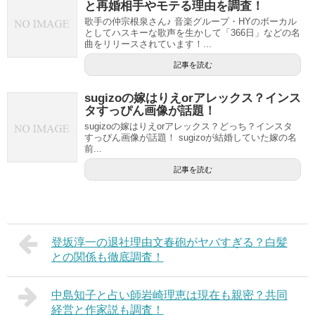
と再婚相手やモテる理由を調査！
歌手の仲宗根泉さん♪ 音楽グループ・HYのボーカル
としてハスキーな歌声を生かして「366日」などの名
曲をリリースされています！...
記事を読む
sugizoの嫁はりえorアレックス？インス
タすっぴん画像が話題！
sugizoの嫁はりえorアレックス？どっち？インスタ
すっぴん画像が話題！ sugizoが結婚していた嫁の名
前...
記事を読む
登坂淳一の退社理由文春砲がヤバすぎる？白髪
との関係も徹底調査！
中島知子と占い師岩崎理恵は現在も親密？共同
経営と作家説も調査！