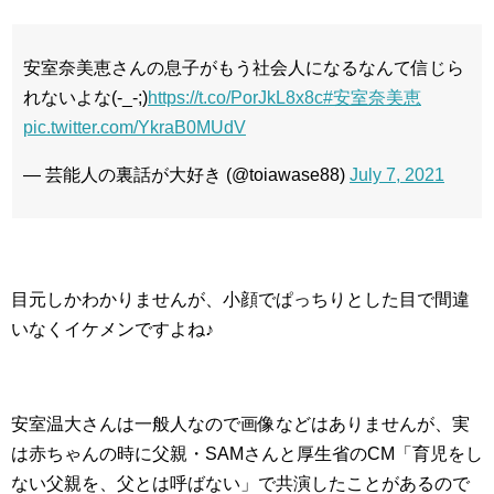
安室奈美恵さんの息子がもう社会人になるなんて信じら
れないよな(-_-;)
https://t.co/PorJkL8x8c
#安室奈美恵
pic.twitter.com/YkraB0MUdV
— 芸能人の裏話が大好き (@toiawase88)
July 7, 2021
目元しかわかりませんが、小顔でぱっちりとした目で間違
いなくイケメンですよね♪
安室温大さんは一般人なので画像などはありませんが、実
は赤ちゃんの時に父親・SAMさんと厚生省のCM「育児をし
ない父親を、父とは呼ばない」で共演したことがあるので