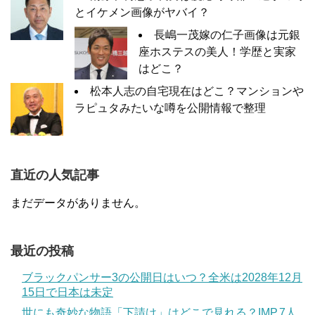
とイケメン画像がヤバイ？
長嶋一茂嫁の仁子画像は元銀
座ホステスの美人！学歴と実家
はどこ？
松本人志の自宅現在はどこ？マンションや
ラピュタみたいな噂を公開情報で整理
直近の人気記事
まだデータがありません。
最近の投稿
ブラックパンサー3の公開日はいつ？全米は2028年12月
15日で日本は未定
世にも奇妙な物語「下請け」はどこで見れる？IMP.7人