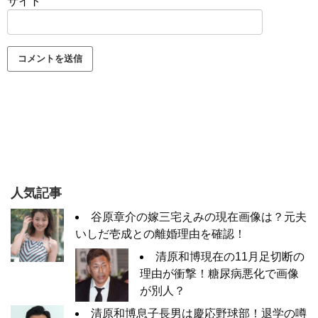
サイト
人気記事
谷原章介の嫁三宅えみの現在画像は？元夫
いしだ壱成との離婚理由を確認！
清原和博現在の11月足切断の
理由が衝撃！糖尿病悪化で画像
が別人？
清原和博息子長男は慶応野球部！退学の噂