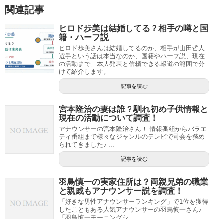
関連記事
ヒロド歩美は結婚してる？相手の噂と国
籍・ハーフ説
ヒロド歩美さんは結婚してるのか、相手が山田哲人
選手という話は本当なのか、国籍やハーフ説、現在
の活動まで、本人発表と信頼できる報道の範囲で分
けて紹介します。
記事を読む
宮本隆治の妻は誰？馴れ初め子供情報と
現在の活動について調査！
アナウンサーの宮本隆治さん！ 情報番組からバラエ
ティ番組まで様々なジャンルのテレビで司会を務め
られてきました♪ ...
記事を読む
羽鳥慎一の実家住所は？両親兄弟の職業
と親戚もアナウンサー説を調査！
「好きな男性アナウンサーランキング」で1位を獲得
したこともある人気アナウンサーの羽鳥慎一さん♪
「羽鳥慎一モーニングシ...