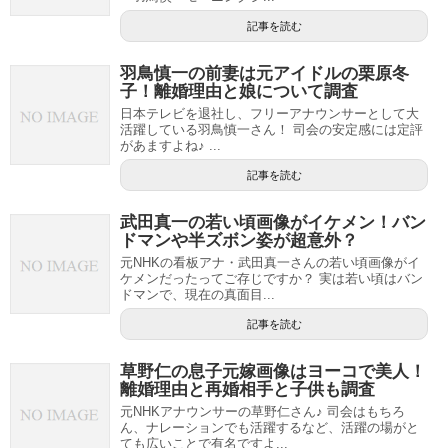
記事を読む
羽鳥慎一の前妻は元アイドルの栗原冬
子！離婚理由と娘について調査
日本テレビを退社し、フリーアナウンサーとして大
活躍している羽鳥慎一さん！ 司会の安定感には定評
があますよね♪ ...
記事を読む
武田真一の若い頃画像がイケメン！バン
ドマンや半ズボン姿が超意外？
元NHKの看板アナ・武田真一さんの若い頃画像がイ
ケメンだったってご存じですか？ 実は若い頃はバン
ドマンで、現在の真面目...
記事を読む
草野仁の息子元嫁画像はヨーコで美人！
離婚理由と再婚相手と子供も調査
元NHKアナウンサーの草野仁さん♪ 司会はもちろ
ん、ナレーションでも活躍するなど、活躍の場がと
ても広いことで有名ですよ...