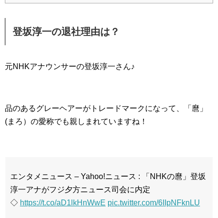
登坂淳一の退社理由は？
元NHKアナウンサーの登坂淳一さん♪
品のあるグレーヘアーがトレードマークになって、「麿」
(まろ）の愛称でも親しまれていますね！
エンタメニュース – Yahoo!ニュース : 「NHKの麿」登坂
淳一アナがフジ夕方ニュース司会に内定
◇
https://t.co/aD1lkHnWwE
pic.twitter.com/6IIpNFknLU