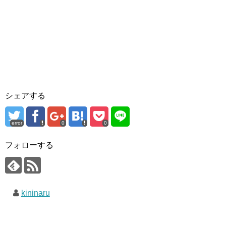
シェアする
error
0
0
フォローする
kininaru