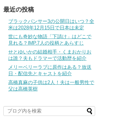
最近の投稿
ブラックパンサー3の公開日はいつ？全
米は2028年12月15日で日本は未定
世にも奇妙な物語「下請け」はどこで
見れる？IMP.7人の役柄とあらすじ
せとゆいかの結婚相手・くまおかりお
は誰？夫もドラマーで活動歴を紹介
メリーベリーラブに原作はある？放送
日・配信先とキャストを紹介
高橋真麻の子供は2人！夫は一般男性で
父は高橋英樹