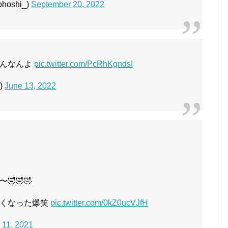
oshi_)
September 20, 2022
さんなんよ
pic.twitter.com/PcRhKgndsI
)
June 13, 2022
🤣🤣
んくなった爆笑
pic.twitter.com/0kZ0ucVJfH
 11, 2021