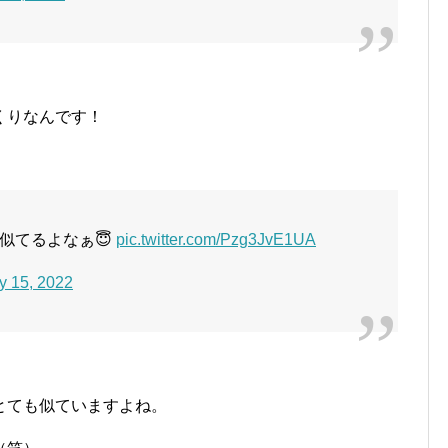
くりなんです！
似てるよなぁ😇
pic.twitter.com/Pzg3JvE1UA
y 15, 2022
とても似ていますよね。