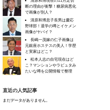
清原和博現在の11月足切
断の理由が衝撃！糖尿病悪化
で画像が別人？
清原和博息子長男は慶応
野球部！退学の噂とイケメン
画像がヤバイ？
長嶋一茂嫁の仁子画像は
元銀座ホステスの美人！学歴
と実家はどこ？
松本人志の自宅現在はど
こ？マンションやラピュタみ
たいな噂を公開情報で整理
直近の人気記事
まだデータがありません。