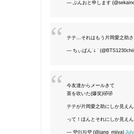
— ぷんおと申します (@sekainoh
テテ…それはもう片岡愛之助
— ちぃぱん˙८ ˙ (@BTS1230chii
今友達からメールきて
茶を吹いた(爆笑)🤣🤣
テテが片岡愛之助にしか見えん〜
って！ほんとそれにしか見え
— 💜미자💜 (@jang_mijya)
July