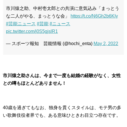
市川猿之助、中村壱太郎との共演に意気込み「まっとう
な二人がやる、まっとうな会」
https://t.co/N6Gh2b6KIy
#芸能ニュース
#芸能
#ニュース
pic.twitter.com/j0S5gjslR1
— スポーツ報知 芸能情報 (@hochi_enta)
May 2, 2022
市川猿之助さんは、今まで一度も結婚の経験がなく、女性
との噂もほとんどありません！
40歳を過ぎてもなお、独身を貫くスタイルは、モテ男の多
い歌舞伎役者界でも、ある意味ひときわ目立つ存在です。