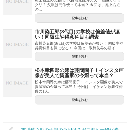
尾上右近の父親は7代目清元延寿大夫！ 画像がソッ
クリ？ 父親は元俳優って本当？ 今回は、尾上右近
の...
記事を読む
市川染五郎(8代目)の学校は偏差値が凄
い！同級生や得意科目も調査
市川染五郎(8代目)の学校は偏差値が凄い！ 同級生や
得意科目も気になる！ 今回は、歌舞伎界の超イ...
記事を読む
松本幸四郎の嫁は藤間園子！インスタ画
像が美人で資産家の令嬢って本当？
松本幸四郎の嫁は藤間園子！ インスタ画像が美人で
資産家の令嬢って本当？ 今回は、イケメン歌舞伎俳
優の1人...
記事を読む
市川猿之助の両親の死因は？ガス漏れ一酸化炭