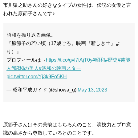
市川猿之助さんの好きなタイプの女性は、伝説の女優と言
われた原節子さんです♪
昭和を振り返る画像。
『原節子の若い頃（17歳ごろ。映画『新しき土』よ
り）』
プロフィールは→
https://t.co/gvl7tAjT0y
#昭和
#歴史
#芸能
人
#昭和の美人
#昭和の映画スター
pic.twitter.com/Yj3k9Fo5KH
— 昭和平成ガイド (@showa_g)
May 13, 2023
原節子さんはその美貌はもちろんのこと、演技力とプロ意
識の高さから尊敬しているとのことです。