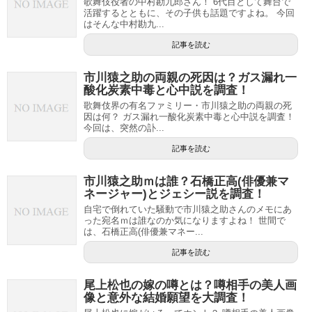
歌舞伎役者の中村勘九郎さん！ 6代目として舞台で
活躍するとともに、その子供も話題ですよね。 今回
はそんな中村勘九...
記事を読む
市川猿之助の両親の死因は？ガス漏れ一
酸化炭素中毒と心中説を調査！
歌舞伎界の有名ファミリー・市川猿之助の両親の死
因は何？ ガス漏れ一酸化炭素中毒と心中説を調査！
今回は、突然の訃...
記事を読む
市川猿之助ｍは誰？石橋正高(俳優兼マ
ネージャー)とジェシー説を調査！
自宅で倒れていた騒動で市川猿之助さんのメモにあ
った宛名ｍは誰なのか気になりますよね！ 世間で
は、石橋正高(俳優兼マネー...
記事を読む
尾上松也の嫁の噂とは？噂相手の美人画
像と意外な結婚願望を大調査！