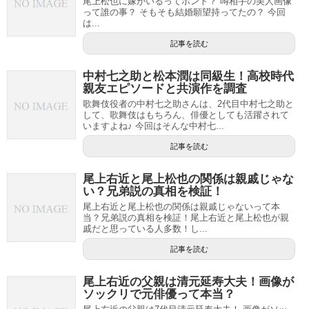
尾上松也に嫁がいるってホント？ 噂相手の美人画像
って誰の事？ そもそも結婚願望持ってたの？ 今回
は...
記事を読む
中村七之助と松本潤は同級生！高校時代
親友エピソードと共演作を調査
歌舞伎役者の中村七之助さんは、2代目中村七之助と
して、歌舞伎はもちろん、俳優としても活躍されて
いますよね♪ 今回はそんな中村七...
記事を読む
尾上右近と尾上松也の関係は親戚じゃな
い？兄弟説の真相を検証！
尾上右近と尾上松也の関係は親戚じゃないって本
当？兄弟説の真相を検証！尾上右近と尾上松也が親
戚だと思っている人多数！し...
記事を読む
尾上右近の父親は清元延寿大夫！画像が
ソックリで元俳優って本当？