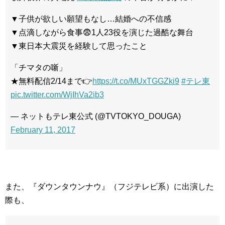
▼子供が欲しい願望もなし…結婚への不信感
▼点滴しながら食事😨1人23役を演じた過酷な舞台
▼東日本大震災を経験して思ったこと
「チマタの噺」
★無料配信2/14まで👉
https://t.co/MUxTGGZki9
#テレ東
pic.twitter.com/WjIhVa2ib3
— ネットもテレ東公式 (@TVTOKYO_DOUGA)
February 11, 2017
また、『ダウンタウンナウ』（フジテレビ系）に出演した
際も、