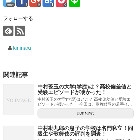
error
0
0
フォローする
kininaru
関連記事
中村莟玉の大学(学歴)は？高校偏差値と
受験エピソードが凄かった！
中村莟玉の大学(学歴)はどこ？ 高校偏差値と受験エ
ピソードが凄かった！ 今回は、歌舞伎界の若手イ...
記事を読む
中村勘九郎の息子の学校は名門私立！同
級生や歌舞伎の評判を調査！