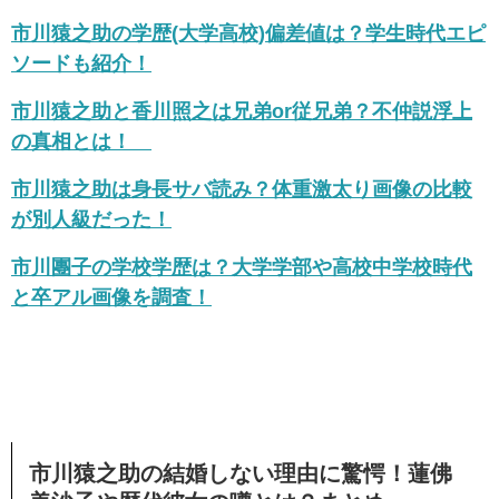
市川猿之助の学歴(大学高校)偏差値は？学生時代エピ
ソードも紹介！
市川猿之助と香川照之は兄弟or従兄弟？不仲説浮上
の真相とは！
市川猿之助は身長サバ読み？体重激太り画像の比較
が別人級だった！
市川團子の学校学歴は？大学学部や高校中学校時代
と卒アル画像を調査！
市川猿之助の結婚しない理由に驚愕！蓮佛