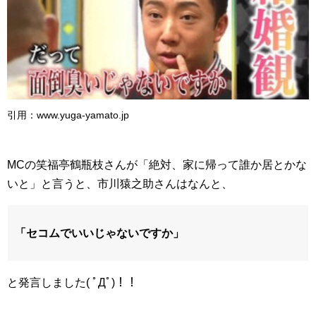
引用：www.yuga-yamato.jp
MCの笑福亭鶴瓶枝さんが「絶対、家に帰って誰か居とかな
いと」と言うと、市川猿之助さんはなんと、
「セコムでいいじゃないですか」
と発言しました( ﾟДﾟ)！！