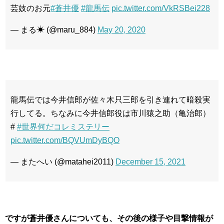
芸妓のお元
#蒼井優
#龍馬伝
pic.twitter.com/VkRSBei228
— まる☀ (@maru_884)
May 20, 2020
龍馬伝では今井信郎が佐々木只三郎を引き連れて暗殺実
行してる。ちなみに今井信郎役は市川猿之助（亀治郎）
#
#世界何だコレミステリー
pic.twitter.com/BQVUmDyBQO
— またへい (@matahei2011)
December 15, 2021
ですが蒼井優さんについても、その後の様子や目撃情報が