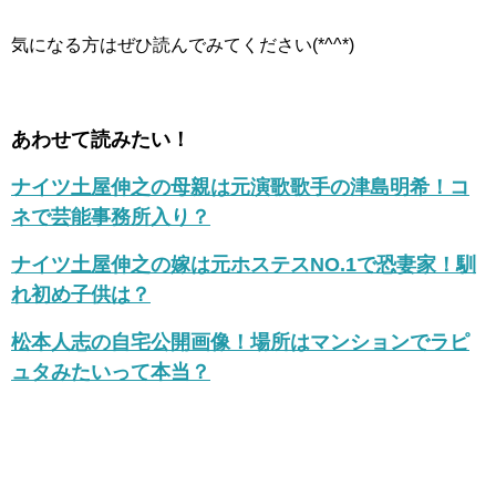
気になる方はぜひ読んでみてください(*^^*)
あわせて読みたい！
ナイツ土屋伸之の母親は元演歌歌手の津島明希！コ
ネで芸能事務所入り？
ナイツ土屋伸之の嫁は元ホステスNO.1で恐妻家！馴
れ初め子供は？
松本人志の自宅公開画像！場所はマンションでラピ
ュタみたいって本当？