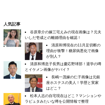
人気記事
谷原章介の嫁三宅えみの現在画像は？元夫
いしだ壱成との離婚理由を確認！
清原和博現在の11月足切断の
理由が衝撃！糖尿病悪化で画像
が別人？
清原和博息子長男は慶応野球部！退学の噂
とイケメン画像がヤバイ？
長嶋一茂嫁の仁子画像は元銀
座ホステスの美人！学歴と実家
はどこ？
松本人志の自宅現在はどこ？マンションや
ラピュタみたいな噂を公開情報で整理