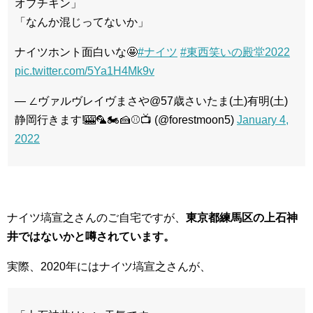
オブチキン」
「なんか混じってないか」
ナイツホント面白いな🤩
#ナイツ
#東西笑いの殿堂2022
pic.twitter.com/5Ya1H4Mk9v
— ∠ヴァルヴレイヴまさや@57歳さいたま(土)有明(土)
静岡行きます!🎰🦜🏍🍰⚾📺 (@forestmoon5)
January 4,
2022
ナイツ塙宣之さんのご自宅ですが、
東京都練馬区の上石神
井ではないかと噂されています。
実際、2020年にはナイツ塙宣之さんが、