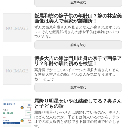
記事を読む
飯尾和樹の嫁子供の年齢は？嫁の林宏美
画像は美人で実家が製麺所！
ずんの飯尾和樹さんを見るとなんか癒されますよね
～♪ そんな飯尾和樹さんの嫁や子供は年齢はいくつ
でどんな...
記事を読む
博多大吉の嫁は門川出身の京子で画像ア
リ？年齢や馴れ初めを検証！
高身長でかっこいいイメージの博多大吉さん♪ そん
な博多大吉さんの嫁がどんな人か気になりますよ
ね！ そこで...
記事を読む
霜降り明星せいやは結婚してる？奥さん
と子どもの話
霜降り明星せいやさんは結婚しているのか、奥さん
はどんな人なのか、子どもは何人いるのかを、ラジ
オでの本人報告と信頼できる報道の範囲で紹介しま
す。