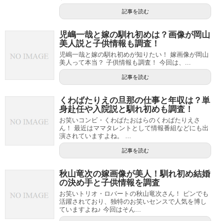
記事を読む
児嶋一哉と嫁の馴れ初めは？画像が岡山
美人説と子供情報も調査！
児嶋一哉と嫁の馴れ初めが知りたい！ 嫁画像が岡山
美人って本当？ 子供情報も調査！ 今回は、...
記事を読む
くわばたりえの旦那の仕事と年収は？単
身赴任や入院説と馴れ初めも調査！
お笑いコンビ・くわばたおはらのくわばたりえさ
ん！ 最近はママタレントとして情報番組などにも出
演されていますよね。 ...
記事を読む
秋山竜次の嫁画像が美人！馴れ初め結婚
の決め手と子供情報を調査
お笑いトリオ・ロバートの秋山竜次さん！ ピンでも
活躍されており、独特のお笑いセンスで人気を博し
ていますよね♪ 今回はそん...