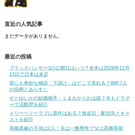
直近の人気記事
まだデータがありません。
最近の投稿
ブラックパンサー3の公開日はいつ？全米は2028年12月
15日で日本は未定
世にも奇妙な物語「下請け」はどこで見れる？IMP.7人
の役柄とあらすじ
せとゆいかの結婚相手・くまおかりおは誰？夫もドラマ
ーで活動歴を紹介
メリーベリーラブに原作はある？放送日・配信先とキャ
ストを紹介
高橋真麻の子供は2人！夫は一般男性で父は高橋英樹