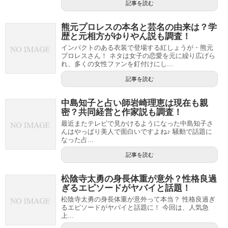
記事を読む
熊元プロレスの本名と芸名の由来は？学
歴と元相方がゆりやん説も調査！
インパクトのある衣装で登場する紅しょうが・熊元
プロレスさん！ ネタは女子の恋愛を元に繰り広げら
れ、多くの女性ファンを釘付けにし...
記事を読む
中島知子と占い師岩崎理恵は現在も親
密？共同経営と作家説も調査！
最近またテレビで見かけるようになった中島知子さ
んはやっぱり美人で面白いですよね♪ 騒動で話題に
なった占...
記事を読む
松陰寺太勇の身長体重が意外？性格良過
ぎるエピソードがヤバイと話題！
松陰寺太勇の身長体重が意外って本当？ 性格良過ぎ
るエピソードがヤバイと話題に！ 今回は、人気急
上...