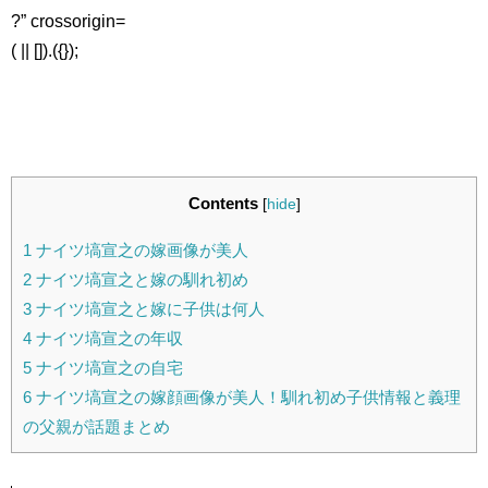
?” crossorigin=
( || []).({});
Contents
[
hide
]
1
ナイツ塙宣之の嫁画像が美人
2
ナイツ塙宣之と嫁の馴れ初め
3
ナイツ塙宣之と嫁に子供は何人
4
ナイツ塙宣之の年収
5
ナイツ塙宣之の自宅
6
ナイツ塙宣之の嫁顔画像が美人！馴れ初め子供情報と義理
の父親が話題まとめ