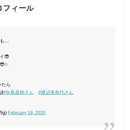
ロフィール
も…
イ😎
✨
いたら

#矢島昌樹さん
#渡辺美奈代さん
5g)
February 18, 2020