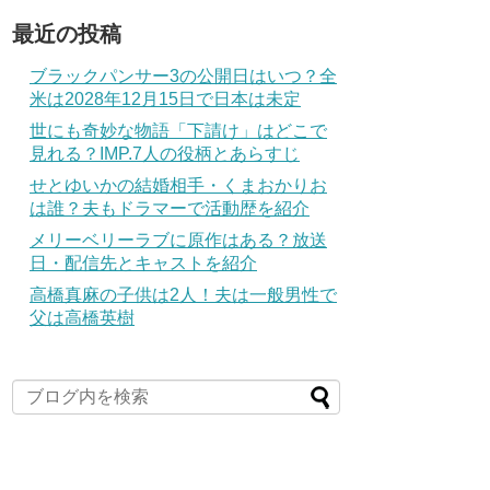
最近の投稿
ブラックパンサー3の公開日はいつ？全
米は2028年12月15日で日本は未定
世にも奇妙な物語「下請け」はどこで
見れる？IMP.7人の役柄とあらすじ
せとゆいかの結婚相手・くまおかりお
は誰？夫もドラマーで活動歴を紹介
メリーベリーラブに原作はある？放送
日・配信先とキャストを紹介
高橋真麻の子供は2人！夫は一般男性で
父は高橋英樹