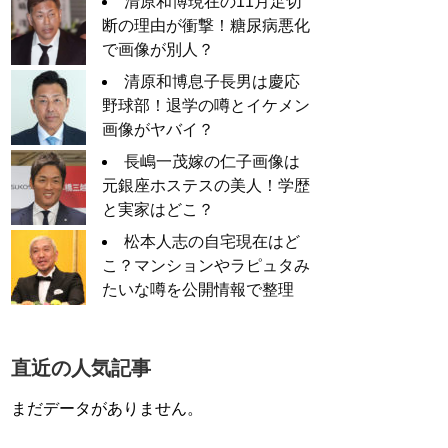
清原和博現在の11月足切
断の理由が衝撃！糖尿病悪化
で画像が別人？
清原和博息子長男は慶応
野球部！退学の噂とイケメン
画像がヤバイ？
長嶋一茂嫁の仁子画像は
元銀座ホステスの美人！学歴
と実家はどこ？
松本人志の自宅現在はど
こ？マンションやラピュタみ
たいな噂を公開情報で整理
直近の人気記事
まだデータがありません。