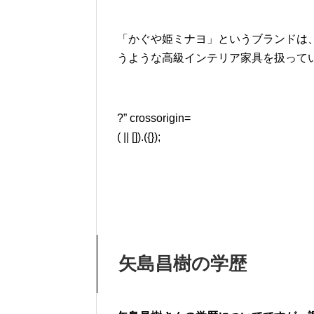
「かぐや姫ミナヨ」というブランドは
うような高級インテリア家具を扱って
?” crossorigin=
( || []).({});
矢島昌樹の学歴