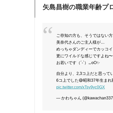
矢島昌樹の職業年齢プ
ご存知の方も、そうではない方
美奈代さんのご主人様が…
めっちゃダンディーでカッコイ
更にワイルドな感じですよね〜
お若いです（´-`）.｡oO✨
自分より、2,3コ上だと思って
6コ上でした😅昭和37年生まれ
pic.twitter.com/xTsy9yc0GX
— かわちゃん (@kawachan337