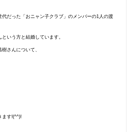
世代だった「おニャン子クラブ」のメンバーの1人の渡
んという方と結婚しています。
昌樹さんについて、
!(^^)!