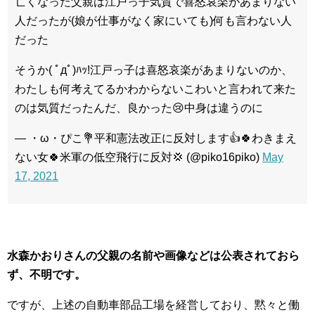
亡くなった父親は江戸っ子気質で喜怒哀楽があまりない
人だったが(娘が仕事がなく家にいても)何も言わない人
だった
そうか( ﾟдﾟ)ﾊｯ!江戸っ子は喜怒哀楽があまりないのか、
わたしも何考えてるかわからないこわいと言われて来た
のは気質だったんだ、良かった😢中身は違うのに
— ・ω・ぴこ💐平和憲法改正に反対します👍🍀わきまえ
ない女🍀米軍の低空飛行に反対💢 (@piko16piko)
May
17, 2021
水森かおりさんの父親の名前や画像などは公表されておら
ず、不明です。
ですが、上述の自動車部品工場を経営しており、黙々と働