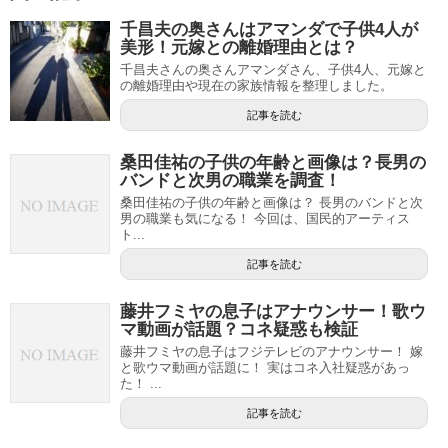
千昌夫の奥さんはアマンダで子供4人が
美形！元嫁との離婚理由とは？
千昌夫さんの奥さんアマンダさん、子供4人、元嫁と
の離婚理由や現在の家族情報を整理しました。
記事を読む
桑田佳祐の子供の年齢と画像は？長男の
バンドと次男の職業を調査！
桑田佳祐の子供の年齢と画像は？ 長男のバンドと次
男の職業も気になる！ 今回は、国民的アーティス
ト...
記事を読む
藤井フミヤの息子はアナウンサー！歌ウ
マ動画が話題？コネ疑惑も検証
藤井フミヤの息子はフジテレビのアナウンサー！ 嫁
と歌ウマ動画が話題に！ 実はコネ入社疑惑があっ
た！ ...
記事を読む