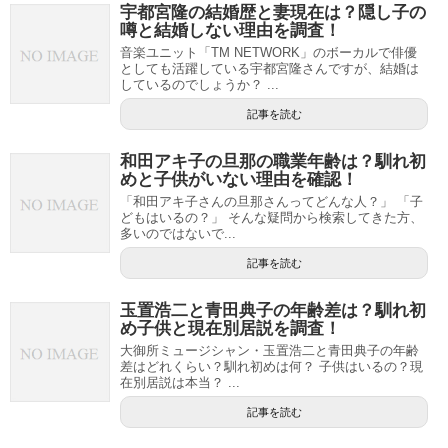
宇都宮隆の結婚歴と妻現在は？隠し子の
噂と結婚しない理由を調査！
音楽ユニット「TM NETWORK」のボーカルで俳優
としても活躍している宇都宮隆さんですが、結婚は
しているのでしょうか？ ...
記事を読む
和田アキ子の旦那の職業年齢は？馴れ初
めと子供がいない理由を確認！
「和田アキ子さんの旦那さんってどんな人？」 「子
どもはいるの？」 そんな疑問から検索してきた方、
多いのではないで...
記事を読む
玉置浩二と青田典子の年齢差は？馴れ初
め子供と現在別居説を調査！
大御所ミュージシャン・玉置浩二と青田典子の年齢
差はどれくらい？馴れ初めは何？ 子供はいるの？現
在別居説は本当？ ...
記事を読む