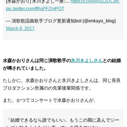
[水森かおり] 氷川きよし一座:…
https://t.co/j4R0Z2UCwc
pic.twitter.com/fRuPFZmPQT
— 演歌歌謡曲歌手ブログ更新通知bot (@enkayo_blog)
March 6, 2017
水森かおりさんは同じ演歌歌手の
氷川きよしさん
との結婚
が噂されていました。
たしかに、水森かおりさんと氷川きよしさんは、同じ長良
プロダクション所属のの先輩後輩関係です。
また、かつてコンサートで水森かおりさんが、
「結婚できるなら誰でもいい。もうこの期に及んでジー