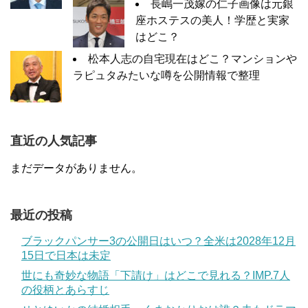
長嶋一茂嫁の仁子画像は元銀
座ホステスの美人！学歴と実家
はどこ？
松本人志の自宅現在はどこ？マンションや
ラピュタみたいな噂を公開情報で整理
直近の人気記事
まだデータがありません。
最近の投稿
ブラックパンサー3の公開日はいつ？全米は2028年12月
15日で日本は未定
世にも奇妙な物語「下請け」はどこで見れる？IMP.7人
の役柄とあらすじ