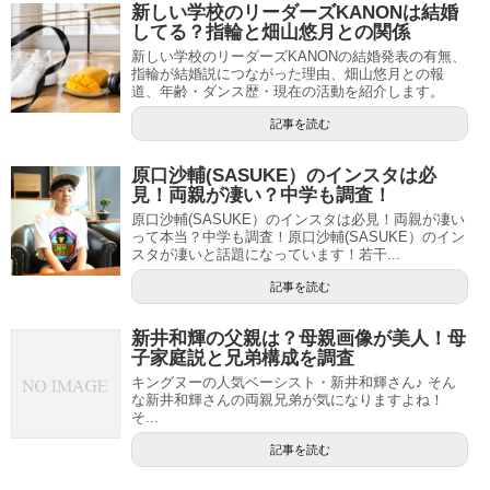
新しい学校のリーダーズKANONは結婚
してる？指輪と畑山悠月との関係
新しい学校のリーダーズKANONの結婚発表の有無、
指輪が結婚説につながった理由、畑山悠月との報
道、年齢・ダンス歴・現在の活動を紹介します。
記事を読む
原口沙輔(SASUKE）のインスタは必
見！両親が凄い？中学も調査！
原口沙輔(SASUKE）のインスタは必見！両親が凄い
って本当？中学も調査！原口沙輔(SASUKE）のイン
スタが凄いと話題になっています！若干...
記事を読む
新井和輝の父親は？母親画像が美人！母
子家庭説と兄弟構成を調査
キングヌーの人気ベーシスト・新井和輝さん♪ そん
な新井和輝さんの両親兄弟が気になりますよね！
そ...
記事を読む