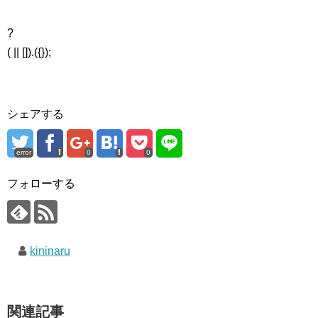
?
( || []).({});
シェアする
error
0
0
フォローする
kininaru
関連記事