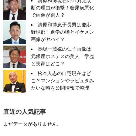
清原和博現在の11月足切
断の理由が衝撃！糖尿病悪化
で画像が別人？
清原和博息子長男は慶応
野球部！退学の噂とイケメン
画像がヤバイ？
長嶋一茂嫁の仁子画像は
元銀座ホステスの美人！学歴
と実家はどこ？
松本人志の自宅現在はど
こ？マンションやラピュタみ
たいな噂を公開情報で整理
直近の人気記事
まだデータがありません。