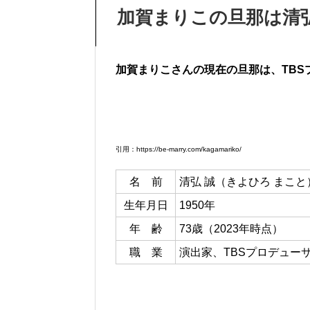
加賀まりこの旦那は清
加賀まりこさんの現在の旦那は、TBS
引用：https://be-marry.com/kagamariko/
名 前
清弘 誠（きよひろ まこと
生年月日
1950年
年 齢
73歳（2023年時点）
職 業
演出家、TBSプロデュー