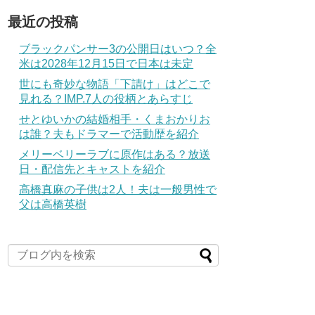
最近の投稿
ブラックパンサー3の公開日はいつ？全
米は2028年12月15日で日本は未定
世にも奇妙な物語「下請け」はどこで
見れる？IMP.7人の役柄とあらすじ
せとゆいかの結婚相手・くまおかりお
は誰？夫もドラマーで活動歴を紹介
メリーベリーラブに原作はある？放送
日・配信先とキャストを紹介
高橋真麻の子供は2人！夫は一般男性で
父は高橋英樹