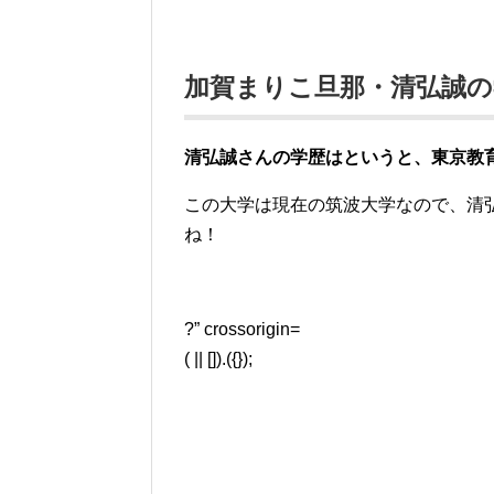
加賀まりこ旦那・清弘誠の
清弘誠さんの学歴はというと、東京教
この大学は現在の筑波大学なので、清
ね！
?” crossorigin=
( || []).({});