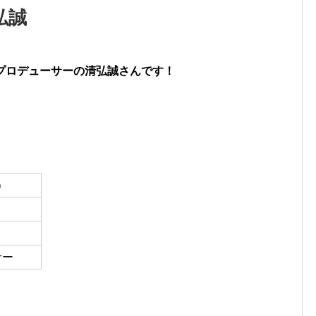
弘誠
プロデューサーの清弘誠さんです！
）
サー