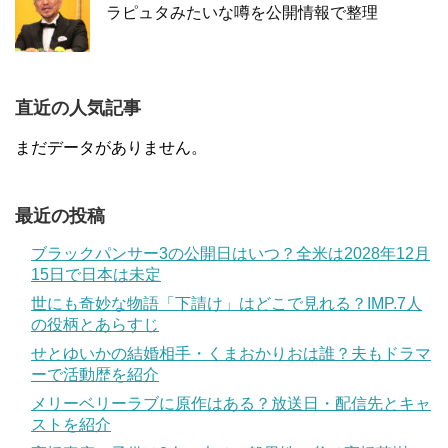
ラピュタみたいな噂を公開情報で整理
直近の人気記事
まだデータがありません。
最近の投稿
ブラックパンサー3の公開日はいつ？全米は2028年12月
15日で日本は未定
世にも奇妙な物語「下請け」はどこで見れる？IMP.7人
の役柄とあらすじ
せとゆいかの結婚相手・くまおかりおは誰？夫もドラマ
ーで活動歴を紹介
メリーベリーラブに原作はある？放送日・配信先とキャ
ストを紹介