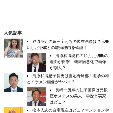
人気記事
谷原章介の嫁三宅えみの現在画像は？元夫
いしだ壱成との離婚理由を確認！
清原和博現在の11月足切断の
理由が衝撃！糖尿病悪化で画像
が別人？
清原和博息子長男は慶応野球部！退学の噂
とイケメン画像がヤバイ？
長嶋一茂嫁の仁子画像は元銀
座ホステスの美人！学歴と実家
はどこ？
松本人志の自宅現在はどこ？マンションや