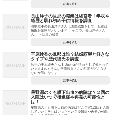
記事を読む
長山洋子の旦那の職業は経営者！年収や
経歴と馴れ初め子供情報を調査
演歌歌手の長山洋子さんは国際結婚をして、旦那は
敏腕起業家だといいます！ そこで、長山洋子さん
の、 ・旦那の職業 ...
記事を読む
平原綾香の旦那は誰？結婚願望と好きな
タイプや歴代彼氏を調査！
歌手の平原綾香さん！ Jupiterが名曲として知られて
いますよね♪ そんな平原綾香さんの旦那がどんな人
なのか気になりま...
記事を読む
星野源のくも膜下出血の病院は？２回の
入院はいつで後遺症や再発の可能性と
は！
星野源のくも膜下出血の病院はどこ？実は2回も入院
していた！それはいつだった？後遺症や再発の可能