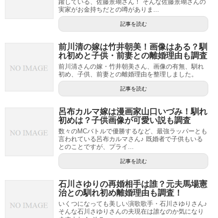
躍している、佐藤景瑚さん！ そんな佐藤景瑚さんの
実家がお金持ちだとの噂がありま...
記事を読む
前川清の嫁は竹井朝美！画像はある？馴
れ初めと子供・前妻との離婚理由も調査
前川清さんの嫁・竹井朝美さん、画像の有無、馴れ
初め、子供、前妻との離婚理由を整理しました。
記事を読む
呂布カルマ嫁は漫画家山口いづみ！馴れ
初めは？子供画像が可愛い説も調査
数々のMCバトルで優勝するなど、最強ラッパーとも
言われている呂布カルマさん♪ 既婚者で子供もいる
とのことですが、プライ...
記事を読む
石川さゆりの再婚相手は誰？元夫馬場憲
治との馴れ初め離婚理由も調査！
いくつになっても美しい演歌歌手・石川さゆりさん♪
そんな石川さゆりさんの夫現在は誰なのか気になり